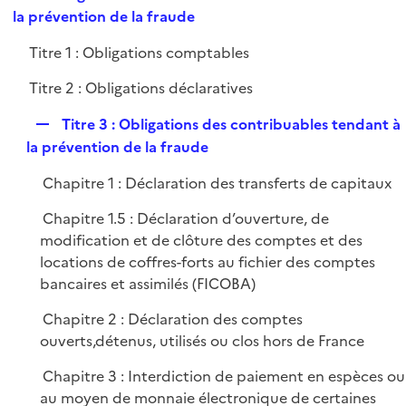
i
e
la prévention de la fraude
l
e
p
i
r
Titre 1 : Obligations comptables
l
e
i
r
Titre 2 : Obligations déclaratives
e
r
R
Titre 3 : Obligations des contribuables tendant à
e
la prévention de la fraude
p
Chapitre 1 : Déclaration des transferts de capitaux
l
i
Chapitre 1.5 : Déclaration d’ouverture, de
e
modification et de clôture des comptes et des
r
locations de coffres-forts au fichier des comptes
bancaires et assimilés (FICOBA)
Chapitre 2 : Déclaration des comptes
ouverts,détenus, utilisés ou clos hors de France
Chapitre 3 : Interdiction de paiement en espèces ou
au moyen de monnaie électronique de certaines