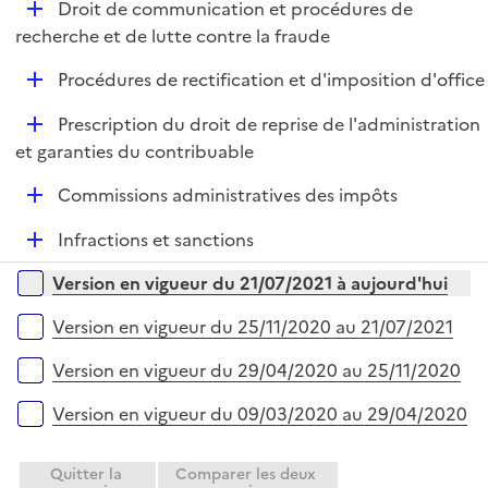
D
Droit de communication et procédures de
r
é
recherche et de lutte contre la fraude
p
D
Procédures de rectification et d'imposition d'office
l
é
i
D
Prescription du droit de reprise de l'administration
p
e
é
et garanties du contribuable
l
r
p
i
D
Commissions administratives des impôts
l
e
é
i
r
D
Infractions et sanctions
p
e
é
l
r
Versions sur la période
Version en vigueur du 21/07/2021 à aujourd'hui
p
i
l
e
Version en vigueur du 25/11/2020 au 21/07/2021
i
r
e
Version en vigueur du 29/04/2020 au 25/11/2020
r
Version en vigueur du 09/03/2020 au 29/04/2020
Quitter la
Comparer les deux