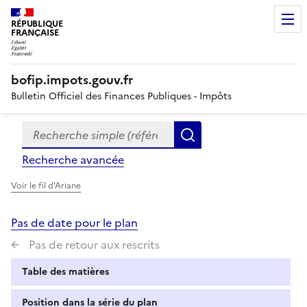
RÉPUBLIQUE
FRANÇAISE
bofip.impots.gouv.fr
Bulletin Officiel des Finances Publiques - Impôts
Recherche simple (références, mots clés, partie du titre
Formulaire
Rechercher
de
Recherche avancée
recherche
Voir le fil d'Ariane
Pas de date pour le plan
Pas de retour aux rescrits
Table des matières
Position dans la série du plan