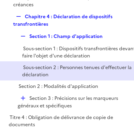
créances
R
Chapitre 4 : Déclaration de dispositifs
e
transfrontières
p
R
Section 1 : Champ d'application
l
e
i
Sous-section 1 : Dispositifs transfrontières devan
p
e
faire l'objet d'une déclaration
l
r
i
Sous-section 2 : Personnes tenues d'effectuer la
e
déclaration
r
Section 2 : Modalités d'application
D
Section 3 : Précisions sur les marqueurs
é
généraux et spécifiques
p
Titre 4 : Obligation de délivrance de copie de
l
documents
i
e