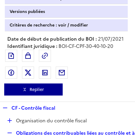
Versions publiées
Critères de recherche : voir / modifier
Date de début de publication du BOI :
21/07/2021
Identifiant juridique :
BOI-CF-CPF-30-40-10-20
Exporter le document au format pdf
Permalien : adresse web de ce doc
Partager sur Facebook
Partager sur Twitter
Partager sur LinkedIn
Partager par messagerie
Replier
R
CF - Contrôle fiscal
e
D
Organisation du contrôle fiscal
p
é
l
R
Obligations des contribuables liées au contrôle et à
p