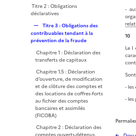
r
Titre 2 : Obligations
- au
déclaratives
orga
rela
R
Titre 3 : Obligations des
e
contribuables tendant à la
10
p
prévention de la fraude
l
Le I
Chapitre 1 : Déclaration des
i
cara
transferts de capitaux
e
cont
r
Chapitre 1.5 : Déclaration
Sont
d’ouverture, de modification
et de clôture des comptes et
- les
des locations de coffres-forts
- le
au fichier des comptes
bancaires et assimilés
(FICOBA)
Permalie
Chapitre 2 : Déclaration des
comptes ouverts,détenus,
Docu