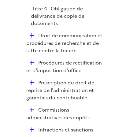
l
Titre 4 : Obligation de
i
délivrance de copie de
e
documents
r
D
Droit de communication et
é
procédures de recherche et de
p
lutte contre la fraude
l
D
Procédures de rectification
i
é
et d'imposition d'office
e
p
r
D
Prescription du droit de
l
é
reprise de l'administration et
i
p
garanties du contribuable
e
l
r
D
Commissions
i
é
administratives des impôts
e
p
r
D
Infractions et sanctions
l
é