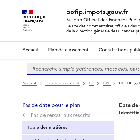
bofip.impots.gouv.fr
RÉPUBLIQUE
Bulletin Officiel des Finances Publ
FRANÇAISE
Le site des commentaires officiels des d
de la direction générale des Finances p
Accueil
Plan de classement
Consultations publi
Recherche simple (références, mots clés, partie 
Formulaire
de
recherche
Accueil
Plan de classement
CF
CPF
CF - Obliga
Pas de date pour le plan
Date de 
Identifia
Pas de retour aux rescrits
Table des matières