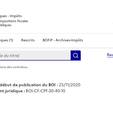
iques - Impôts
ispositions fiscales
ubliques
ques (1)
Rescrits
BOFiP - Archives-Impôts
du titre)
Re
Rechercher
tions des contribua…
début de publication du BOI :
25/11/2020
nt juridique :
BOI-CF-CPF-30-40-10