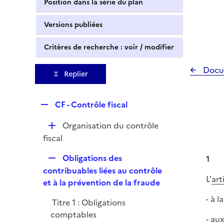
Position dans la série du plan
Versions publiées
Critères de recherche : voir / modifier
Docu
Replier
R
CF - Contrôle fiscal
e
D
Organisation du contrôle
p
é
fiscal
l
p
i
R
Obligations des
1
l
e
e
contribuables liées au contrôle
i
r
L'
art
p
et à la prévention de la fraude
e
l
r
- à l
Titre 1 : Obligations
i
comptables
e
- au