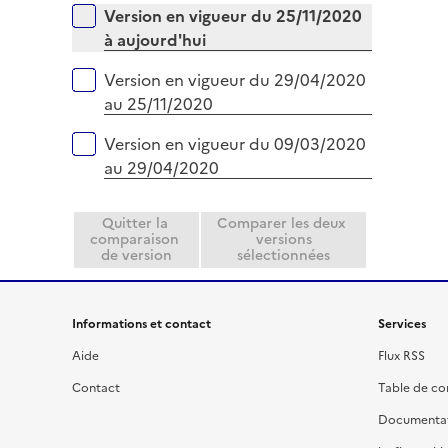
i
Versions sur la période
Version en vigueur du 25/11/2020
p
e
à aujourd'hui
l
r
i
Version en vigueur du 29/04/2020
e
au 25/11/2020
r
Version en vigueur du 09/03/2020
au 29/04/2020
Quitter la
Comparer les deux
comparaison
versions
de version
sélectionnées
Informations et contact
Services
Aide
Flux RSS
Contact
Table de c
Documenta