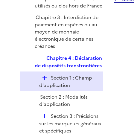
utilisés ou clos hors de France
Chapitre 3 : Interdiction de
paiement en espèces ou au
moyen de monnaie
électronique de certaines
créances
R
Chapitre 4 : Déclaration
e
de dispositifs transfrontières
p
D
Section 1 : Champ
l
é
d'application
i
p
e
Section 2 : Modalités
l
r
d'application
i
e
D
Section 3 : Précisions
r
é
sur les marqueurs généraux
p
et spécifiques