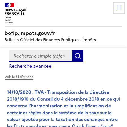
RÉPUBLIQUE
FRANÇAISE
bofip.impots.gouv.fr
Bulletin Officiel des Finances Publiques - Impôts
Recherche simple (références, mots clés, partie du titre
Formulaire
Rechercher
de
Recherche avancée
recherche
Voir le fil d'Ariane
14/10/2020 : TVA - Transposition de la directive
2018/1910 du Conseil du 4 décembre 2018 en ce qui
concerne l'harmonisation et la simplification de
certaines règles dans le système de la taxe sur la
valeur ajoutée pour la taxation des échanges entre
les Etats membres, mesures « Quick fixes » (loi n°