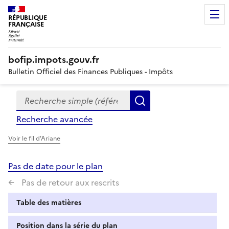
RÉPUBLIQUE
FRANÇAISE
bofip.impots.gouv.fr
Bulletin Officiel des Finances Publiques - Impôts
Recherche simple (références, mots clés, partie du titre
Formulaire
Rechercher
de
Recherche avancée
recherche
Voir le fil d'Ariane
Pas de date pour le plan
Pas de retour aux rescrits
Table des matières
Position dans la série du plan