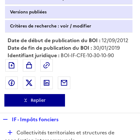
Versions publiées
Critères de recherche : voir / modifier
Date de début de publication du BOI :
12/09/2012
Date de fin de publication du BOI :
30/01/2019
Identifiant juridique :
BOI-IF-CFE-10-30-10-90
Exporter le document au format pdf
Permalien : adresse web de ce doc
Partager sur Facebook
Partager sur Twitter
Partager sur LinkedIn
Partager par messagerie
Replier
R
IF - Impôts fonciers
e
D
Collectivités territoriales et structures de
p
é