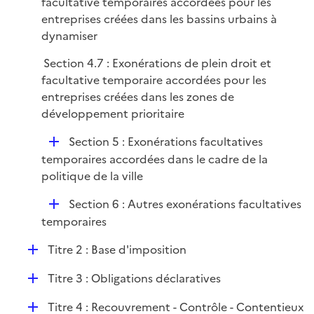
facultative temporaires accordées pour les
e
entreprises créées dans les bassins urbains à
r
dynamiser
Section 4.7 : Exonérations de plein droit et
facultative temporaire accordées pour les
entreprises créées dans les zones de
développement prioritaire
D
Section 5 : Exonérations facultatives
é
temporaires accordées dans le cadre de la
p
politique de la ville
l
D
Section 6 : Autres exonérations facultatives
i
é
temporaires
e
p
r
D
Titre 2 : Base d'imposition
l
é
i
D
Titre 3 : Obligations déclaratives
p
e
é
l
r
D
Titre 4 : Recouvrement - Contrôle - Contentieux
p