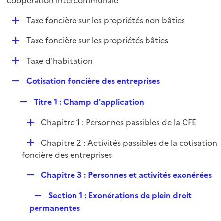
coopération intercommunale
l
p
i
D
Taxe foncière sur les propriétés non bâties
l
e
é
i
r
D
Taxe foncière sur les propriétés bâties
p
e
é
l
r
D
Taxe d'habitation
p
i
é
l
e
R
Cotisation foncière des entreprises
p
i
r
e
l
e
R
Titre 1 : Champ d'application
p
i
r
e
l
e
D
Chapitre 1 : Personnes passibles de la CFE
p
i
r
é
l
e
D
Chapitre 2 : Activités passibles de la cotisation
p
i
r
é
foncière des entreprises
l
e
p
i
r
R
Chapitre 3 : Personnes et activités exonérées
l
e
e
i
r
R
Section 1 : Exonérations de plein droit
p
e
e
permanentes
l
r
p