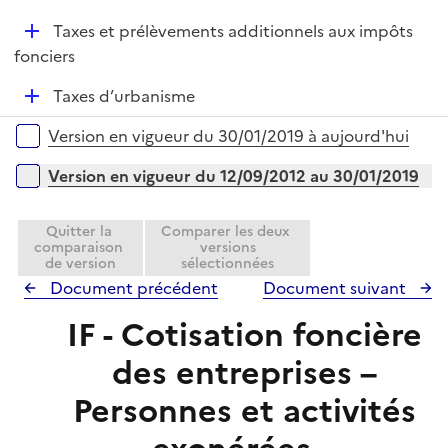
i
é
l
e
D
Taxes et prélèvements additionnels aux impôts
p
i
r
é
fonciers
l
e
p
i
r
D
Taxes d’urbanisme
l
e
é
i
r
Versions sur la période
Version en vigueur du 30/01/2019 à aujourd'hui
p
e
l
r
Version en vigueur du 12/09/2012 au 30/01/2019
i
e
Quitter la
Comparer les deux
r
comparaison
versions
de version
sélectionnées
Document précédent
Document suivant
IF - Cotisation foncière
des entreprises –
Personnes et activités