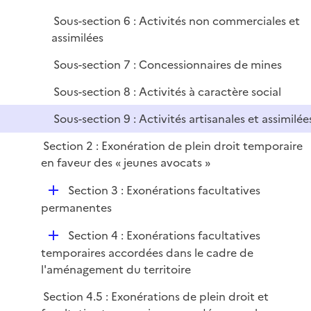
Sous-section 6 : Activités non commerciales et
assimilées
Sous-section 7 : Concessionnaires de mines
Sous-section 8 : Activités à caractère social
Sous-section 9 : Activités artisanales et assimilée
Section 2 : Exonération de plein droit temporaire
en faveur des « jeunes avocats »
D
Section 3 : Exonérations facultatives
é
permanentes
p
D
Section 4 : Exonérations facultatives
l
é
temporaires accordées dans le cadre de
i
p
l'aménagement du territoire
e
l
r
Section 4.5 : Exonérations de plein droit et
i