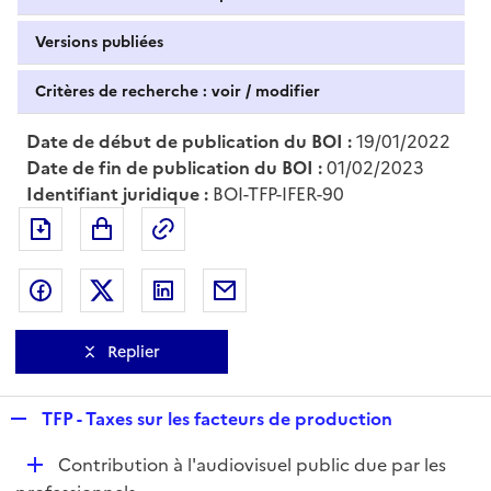
Versions publiées
Critères de recherche : voir / modifier
Date de début de publication du BOI :
19/01/2022
Date de fin de publication du BOI :
01/02/2023
Identifiant juridique :
BOI-TFP-IFER-90
Exporter le document au format pdf
Permalien : adresse web de ce doc
Partager sur Facebook
Partager sur Twitter
Partager sur LinkedIn
Partager par messagerie
Replier
R
TFP - Taxes sur les facteurs de production
e
D
Contribution à l'audiovisuel public due par les
p
é