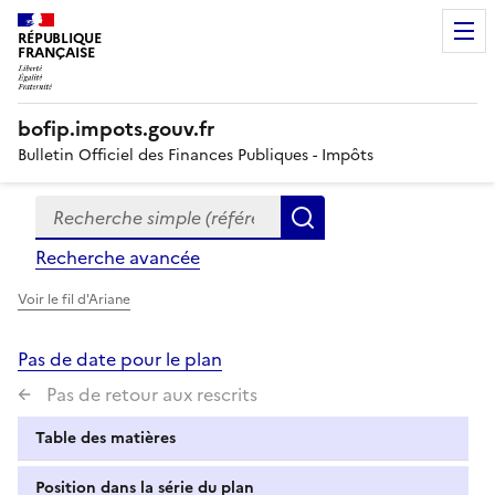
RÉPUBLIQUE
FRANÇAISE
bofip.impots.gouv.fr
Bulletin Officiel des Finances Publiques - Impôts
Recherche simple (références, mots clés, partie du titre
Formulaire
Rechercher
de
Recherche avancée
recherche
Voir le fil d'Ariane
Pas de date pour le plan
Pas de retour aux rescrits
Table des matières
Position dans la série du plan