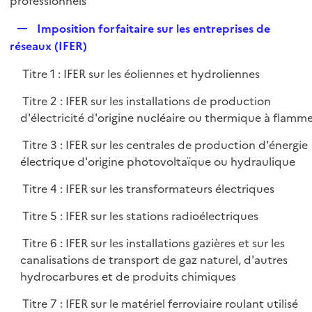
professionnels
l
p
i
R
Imposition forfaitaire sur les entreprises de
l
e
e
réseaux (IFER)
i
r
p
e
Titre 1 : IFER sur les éoliennes et hydroliennes
l
r
i
Titre 2 : IFER sur les installations de production
e
d'électricité d'origine nucléaire ou thermique à flamm
r
Titre 3 : IFER sur les centrales de production d'énergie
électrique d'origine photovoltaïque ou hydraulique
Titre 4 : IFER sur les transformateurs électriques
Titre 5 : IFER sur les stations radioélectriques
Titre 6 : IFER sur les installations gazières et sur les
canalisations de transport de gaz naturel, d'autres
hydrocarbures et de produits chimiques
Titre 7 : IFER sur le matériel ferroviaire roulant utilisé