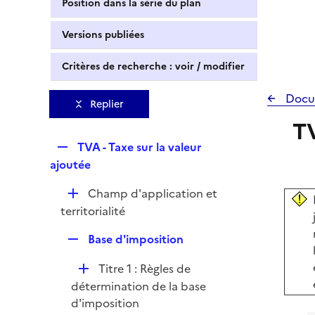
Position dans la série du plan
Versions publiées
Critères de recherche : voir / modifier
Docu
Replier
TV
R
TVA - Taxe sur la valeur
e
ajoutée
p
D
Champ d'application et
l
é
territorialité
i
p
e
R
Base d'imposition
l
r
e
i
D
Titre 1 : Règles de
p
e
é
détermination de la base
l
r
p
d'imposition
i