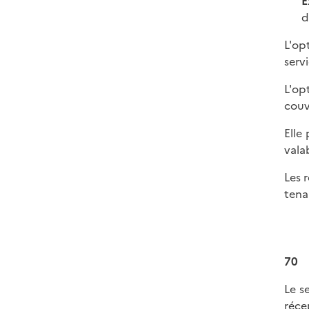
E
d
L'op
serv
L'op
couv
Elle
vala
Les 
tenan
70
Le s
réce