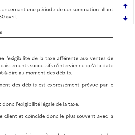
R
t concernant une période de consommation allant
e
30 avril.
D
m
e
s
o
s
n
c
t
e
e
n
 l'exigibilité de la taxe afférente aux ventes de
r
d
caissements successifs n'intervienne qu'à la date
e
r
est-à-dire au moment des débits.
n
e
h
oment des débits est expressément prévue par le
e
a
n
u
b
t
donc l'exigibilité légale de la taxe.
a
d
s
e client et coïncide donc le plus souvent avec la
e
d
l
e
a