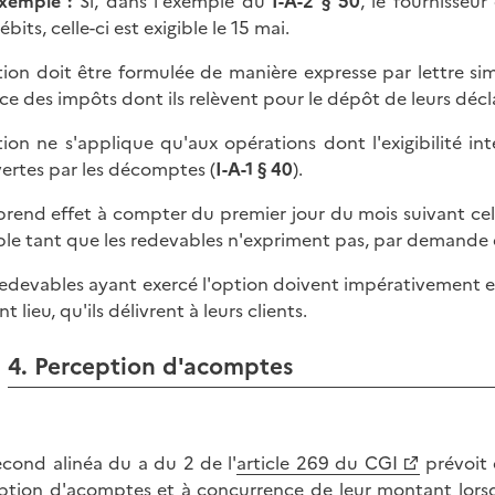
xemple :
Si, dans l'exemple du
I-A-2 § 50
, le fournisseu
ébits, celle-ci est exigible le 15 mai.
tion doit être formulée de manière expresse par lettre si
ice des impôts dont ils relèvent pour le dépôt de leurs décla
tion ne s'applique qu'aux opérations dont l'exigibilité i
ertes par les décomptes (
I-A-1 § 40
).
 prend effet à compter du premier jour du mois suivant ce
ble tant que les redevables n'expriment pas, par demande éc
redevables ayant exercé l'option doivent impérativement e
t lieu, qu'ils délivrent à leurs clients.
4. Perception d'acomptes
econd alinéa du a du 2 de l'
article 269 du CGI
prévoit 
ption d'acomptes et à concurrence de leur montant lorsqu