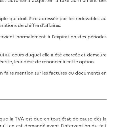
r est autorisé à acquitter la taxe au moment des
l
p
a
a
p
g
mple qui doit être adressée par les redevables au
a
e
rations de chiffre d'affaires.
g
e
ntervient normalement à l'expiration des périodes
lui au cours duquel elle a été exercée et demeure
rite, leur désir de renoncer à cette option.
n faire mention sur les factures ou documents en
que la TVA est due en tout état de cause dès la
'il en est demandé avant l'intervention du fait