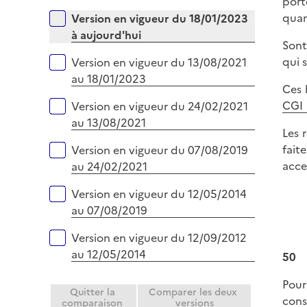
r
port
é
e
quan
Versions sur la période
Version en vigueur du 18/01/2023
p
r
à aujourd'hui
l
Sont
i
qui 
Version en vigueur du 13/08/2021
e
au 18/01/2023
Ces 
r
CGI
Version en vigueur du 24/02/2021
au 13/08/2021
Les 
fait
Version en vigueur du 07/08/2019
acce
au 24/02/2021
Version en vigueur du 12/05/2014
au 07/08/2019
Version en vigueur du 12/09/2012
au 12/05/2014
50
Pour
Quitter la
Comparer les deux
cons
comparaison
versions