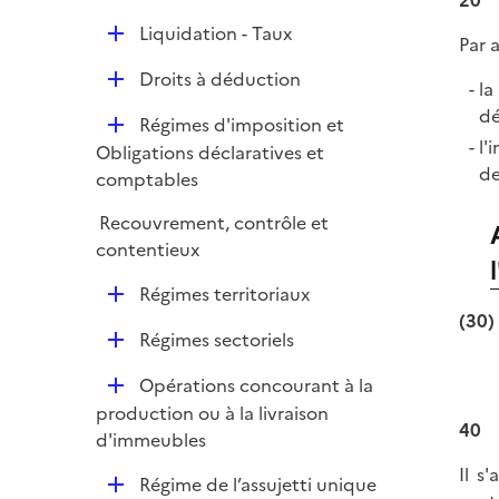
20
i
D
Liquidation - Taux
e
Par 
é
r
D
Droits à déduction
p
la
é
l
dé
D
Régimes d'imposition et
p
i
l'
é
Obligations déclaratives et
l
e
de
p
comptables
i
r
l
e
Recouvrement, contrôle et
i
r
contentieux
e
r
D
Régimes territoriaux
é
(30)
D
Régimes sectoriels
p
é
l
D
Opérations concourant à la
p
i
é
production ou à la livraison
l
e
40
p
d'immeubles
i
r
l
e
Il s
D
Régime de l’assujetti unique
i