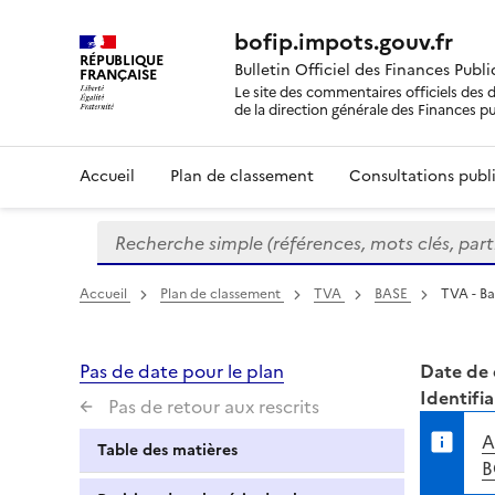
bofip.impots.gouv.fr
RÉPUBLIQUE
Bulletin Officiel des Finances Publ
FRANÇAISE
Le site des commentaires officiels des d
de la direction générale des Finances p
Accueil
Plan de classement
Consultations publi
Recherche simple (références, mots clés, partie 
Formulaire
de
recherche
Accueil
Plan de classement
TVA
BASE
TVA - Ba
Pas de date pour le plan
Date de 
Identifia
Pas de retour aux rescrits
A
Table des matières
B