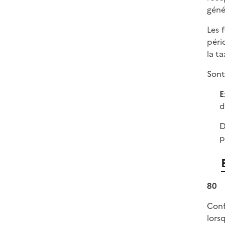
géné
Les 
péri
la t
Sont
E
d
D
p
80
Conf
lors