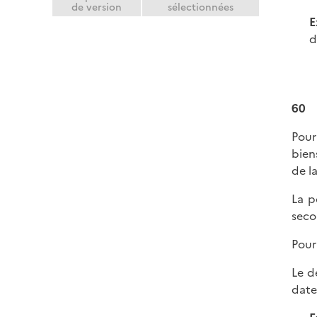
de version
sélectionnées
E
d
60
Pour
bien
de l
La p
seco
Pour
Le d
date