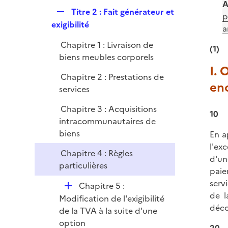
l
A
e
R
Titre 2 : Fait générateur et
i
p
r
e
exigibilité
e
a
p
r
Chapitre 1 : Livraison de
l
(1)
biens meubles corporels
i
I. 
e
Chapitre 2 : Prestations de
r
en
services
Chapitre 3 : Acquisitions
10
intracommunautaires de
biens
En a
l'ex
Chapitre 4 : Règles
d'un
particulières
paie
serv
D
Chapitre 5 :
de l
é
Modification de l'exigibilité
déco
p
de la TVA à la suite d'une
l
option