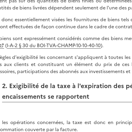
ent pas sur des quantités de biens finies ou déterminées 
tités de biens livrées dépendent seulement de l'une des pa
 donc essentiellement visées les fournitures de biens tels que
sont effectuées de façon continue dans le cadre de contr
biens sont expressément considérés comme des biens meubl
(
I-A-2 § 30 du BOI-TVA-CHAMP-10-10-40-10
).
règles d'exigibilité les concernant s'appliquent à toutes l
es aux clients et constituant un élément du prix de ces
ssoires, participations des abonnés aux investissements e
2. Exigibilité de la taxe à l'expiration des
encaissements se rapportent
 les opérations concernées, la taxe est donc en princip
ommation couverte par la facture.