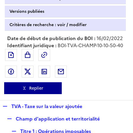
Versions publiées
Critères de recherche : voir / modifier
Date de début de publication du BOI :
16/02/2022
Identifiant juridique :
BOI-TVA-CHAMP-10-10-50-40
Exporter le document au format pdf
Permalien : adresse web de ce doc
Partager sur Facebook
Partager sur Twitter
Partager sur LinkedIn
Partager par messagerie
Replier
R
TVA - Taxe sur la valeur ajoutée
e
R
Champ d'application et territorialité
p
e
l
R
Titre 1 : Opérations imposables
p