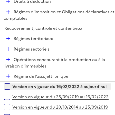
e
D
Droits à déduction
p
i
r
é
l
e
D
Régimes d'imposition et Obligations déclaratives et
p
i
r
é
comptables
l
e
p
i
r
Recouvrement, contrôle et contentieux
l
e
i
r
D
Régimes territoriaux
e
é
r
D
Régimes sectoriels
p
é
l
D
Opérations concourant à la production ou à la
p
i
é
livraison d'immeubles
l
e
p
i
r
D
Régime de l’assujetti unique
l
e
é
i
r
Versions sur la période
Version en vigueur du 16/02/2022 à aujourd'hui
p
e
l
r
Version en vigueur du 25/09/2019 au 16/02/2022
i
e
Version en vigueur du 20/10/2014 au 25/09/2019
r