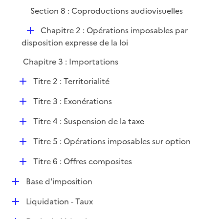
i
Section 8 : Coproductions audiovisuelles
e
D
Chapitre 2 : Opérations imposables par
r
é
disposition expresse de la loi
p
Chapitre 3 : Importations
l
i
D
Titre 2 : Territorialité
e
é
r
D
Titre 3 : Exonérations
p
é
l
D
Titre 4 : Suspension de la taxe
p
i
é
l
e
D
Titre 5 : Opérations imposables sur option
p
i
r
é
l
e
D
Titre 6 : Offres composites
p
i
r
é
l
e
D
Base d'imposition
p
i
r
é
l
e
D
Liquidation - Taux
p
i
r
é
l