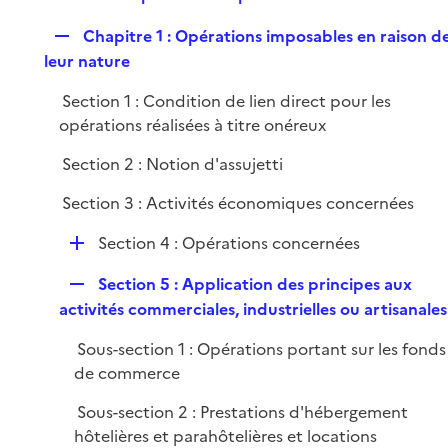
i
e
l
e
R
Chapitre 1 : Opérations imposables en raison d
p
i
r
e
leur nature
l
e
p
i
r
Section 1 : Condition de lien direct pour les
l
e
opérations réalisées à titre onéreux
i
r
e
Section 2 : Notion d'assujetti
r
Section 3 : Activités économiques concernées
D
Section 4 : Opérations concernées
é
R
Section 5 : Application des principes aux
p
e
activités commerciales, industrielles ou artisanales
l
p
i
Sous-section 1 : Opérations portant sur les fonds
l
e
de commerce
i
r
e
Sous-section 2 : Prestations d'hébergement
r
hôtelières et parahôtelières et locations