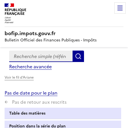
RÉPUBLIQUE
FRANÇAISE
bofip.impots.gouv.fr
Bulletin Officiel des Finances Publiques - Impôts
Recherche simple (références, mots clés, partie du titre
Formulaire
Rechercher
de
Recherche avancée
recherche
Voir le fil d'Ariane
Pas de date pour le plan
Pas de retour aux rescrits
Table des matières
Position dans la série du plan