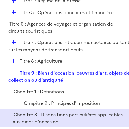
D
Titre 4 : Régime de la presse
p
i
r
é
l
e
D
Titre 5 : Opérations bancaires et financières
p
i
r
é
l
e
Titre 6 : Agences de voyages et organisation de
p
i
r
circuits touristiques
l
e
i
r
D
Titre 7 : Opérations intracommunautaires portan
e
é
sur les moyens de transport neufs
r
p
D
Titre 8 : Agriculture
l
é
i
R
Titre 9 : Biens d'occasion, oeuvres d'art, objets d
p
e
e
collection ou d'antiquité
l
r
p
i
Chapitre 1 : Définitions
l
e
i
r
D
Chapitre 2 : Principes d'imposition
e
é
r
Chapitre 3 : Dispositions particulières applicables
p
aux biens d'occasion
l