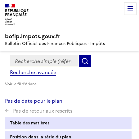
RÉPUBLIQUE
FRANÇAISE
bofip.impots.gouv.fr
Bulletin Officiel des Finances Publiques - Impôts
Recherche simple (références, mots clés, partie du titre
Formulaire
Rechercher
de
Recherche avancée
recherche
Voir le fil d'Ariane
Pas de date pour le plan
Pas de retour aux rescrits
Table des matières
Position dans la série du plan