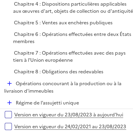
i
Chapitre 4 : Dispositions particulières applicables
e
aux œuvres d'art, objets de collection ou d'antiquité
r
Chapitre 5 : Ventes aux enchères publiques
Chapitre 6 : Opérations effectuées entre deux États
membres
Chapitre 7 : Opérations effectuées avec des pays
tiers à l'Union européenne
Chapitre 8 : Obligations des redevables
D
Opérations concourant à la production ou à la
é
livraison d'immeubles
p
D
Régime de l’assujetti unique
l
é
i
Versions sur la période
Version en vigueur du 23/08/2023 à aujourd'hui
p
e
l
r
Version en vigueur du 24/02/2021 au 23/08/2023
i