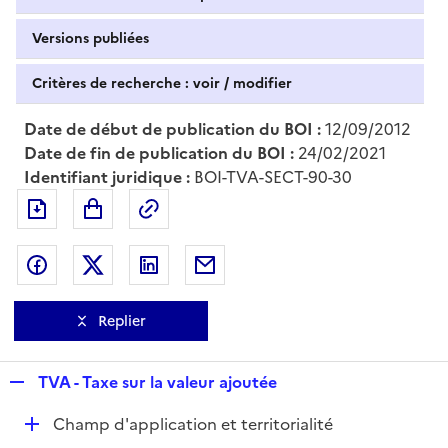
Versions publiées
Critères de recherche : voir / modifier
Date de début de publication du BOI :
12/09/2012
Date de fin de publication du BOI :
24/02/2021
Identifiant juridique :
BOI-TVA-SECT-90-30
Exporter le document au format pdf
Permalien : adresse web de ce doc
Partager sur Facebook
Partager sur Twitter
Partager sur LinkedIn
Partager par messagerie
Replier
R
TVA - Taxe sur la valeur ajoutée
e
D
Champ d'application et territorialité
p
é