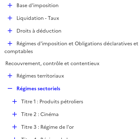
l
D
Base d'imposition
p
i
é
l
e
D
Liquidation - Taux
p
i
r
é
l
e
D
Droits à déduction
p
i
r
é
l
e
D
Régimes d'imposition et Obligations déclaratives et
p
i
r
é
comptables
l
e
p
i
r
Recouvrement, contrôle et contentieux
l
e
i
r
D
Régimes territoriaux
e
é
r
R
Régimes sectoriels
p
e
l
D
Titre 1 : Produits pétroliers
p
i
é
l
e
D
Titre 2 : Cinéma
p
i
r
é
l
e
D
Titre 3 : Régime de l'or
p
i
r
é
l
e