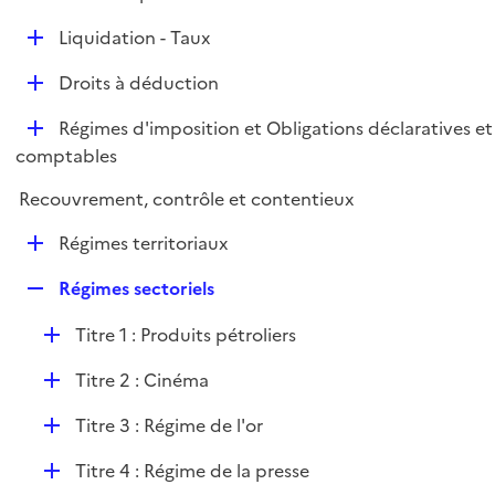
i
é
l
e
D
Liquidation - Taux
p
i
r
é
l
e
D
Droits à déduction
p
i
r
é
l
e
D
Régimes d'imposition et Obligations déclaratives et
p
i
r
é
comptables
l
e
p
i
r
Recouvrement, contrôle et contentieux
l
e
i
r
D
Régimes territoriaux
e
é
r
R
Régimes sectoriels
p
e
l
D
Titre 1 : Produits pétroliers
p
i
é
l
e
D
Titre 2 : Cinéma
p
i
r
é
l
e
D
Titre 3 : Régime de l'or
p
i
r
é
l
e
D
Titre 4 : Régime de la presse
p
i
r