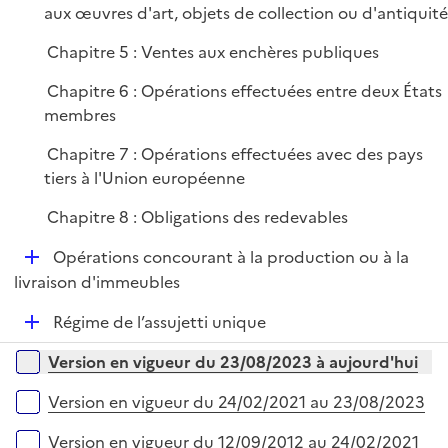
e
aux œuvres d'art, objets de collection ou d'antiquité
r
Chapitre 5 : Ventes aux enchères publiques
Chapitre 6 : Opérations effectuées entre deux États
membres
Chapitre 7 : Opérations effectuées avec des pays
tiers à l'Union européenne
Chapitre 8 : Obligations des redevables
D
Opérations concourant à la production ou à la
é
livraison d'immeubles
p
D
Régime de l’assujetti unique
l
é
i
Versions sur la période
Version en vigueur du 23/08/2023 à aujourd'hui
p
e
l
r
Version en vigueur du 24/02/2021 au 23/08/2023
i
e
Version en vigueur du 12/09/2012 au 24/02/2021