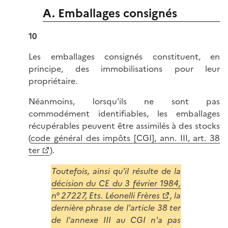
A. Emballages consignés
10
Les emballages consignés constituent, en
principe, des immobilisations pour leur
propriétaire.
Néanmoins, lorsqu'ils ne sont pas
commodément identifiables, les emballages
récupérables peuvent être assimilés à des stocks
(
code général des impôts [CGI], ann. III, art. 38
ter
).
Toutefois, ainsi qu'il résulte de la
décision du CE du 3 février 1984,
n° 27227, Ets. Léonelli Frères
, la
dernière phrase de l'article 38 ter
de l'annexe III au CGI n'a pas