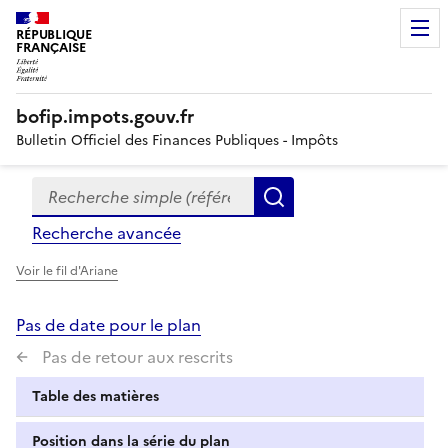
RÉPUBLIQUE
FRANÇAISE
bofip.impots.gouv.fr
Bulletin Officiel des Finances Publiques - Impôts
Recherche simple (références, mots clés, partie du titre
Formulaire
Rechercher
de
Recherche avancée
recherche
Voir le fil d'Ariane
Pas de date pour le plan
Pas de retour aux rescrits
Table des matières
Position dans la série du plan