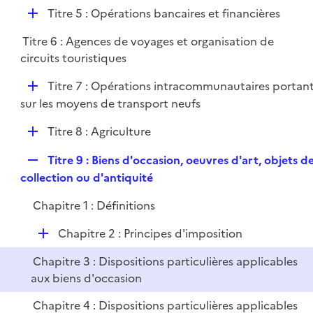
é
l
e
D
Titre 5 : Opérations bancaires et financières
p
i
r
é
l
e
Titre 6 : Agences de voyages et organisation de
p
i
r
circuits touristiques
l
e
i
r
D
Titre 7 : Opérations intracommunautaires portan
e
é
sur les moyens de transport neufs
r
p
D
Titre 8 : Agriculture
l
é
i
R
Titre 9 : Biens d'occasion, oeuvres d'art, objets d
p
e
e
collection ou d'antiquité
l
r
p
i
Chapitre 1 : Définitions
l
e
i
r
D
Chapitre 2 : Principes d'imposition
e
é
r
Chapitre 3 : Dispositions particulières applicables
p
aux biens d'occasion
l
i
Chapitre 4 : Dispositions particulières applicables