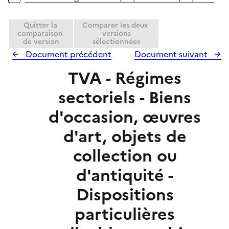
r
Quitter la
Comparer les deux
comparaison
versions
de version
sélectionnées
Document précédent
Document suivant
TVA - Régimes
sectoriels - Biens
d'occasion, œuvres
d'art, objets de
collection ou
d'antiquité -
Dispositions
particulières