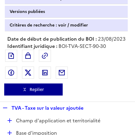
Versions publiées
Critères de recherche : voir / modifier
Date de début de publication du BOI :
23/08/2023
Identifiant juridique :
BOI-TVA-SECT-90-30
Exporter le document au format pdf
Permalien : adresse web de ce doc
Partager sur Facebook
Partager sur Twitter
Partager sur LinkedIn
Partager par messagerie
Replier
R
TVA - Taxe sur la valeur ajoutée
e
D
Champ d'application et territorialité
p
é
l
D
Base d'imposition
p