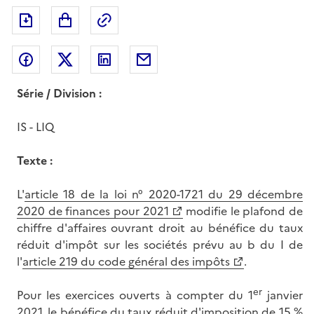
Exporter le document au format pdf
Permalien : adresse web de ce doc
Partager sur Facebook
Partager sur Twitter
Partager sur LinkedIn
Partager par messagerie
Série / Division :
IS - LIQ
Texte :
L'
article 18 de la loi n° 2020-1721 du 29 décembre
2020 de finances pour 2021
modifie le plafond de
chiffre d'affaires ouvrant droit au bénéfice du taux
réduit d'impôt sur les sociétés prévu au b du I de
l'
article 219 du code général des impôts
.
er
Pour les exercices ouverts à compter du 1
janvier
2021, le bénéfice du taux réduit d'imposition de 15 %