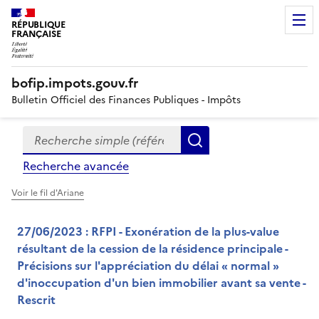
RÉPUBLIQUE
FRANÇAISE
bofip.impots.gouv.fr
Bulletin Officiel des Finances Publiques - Impôts
Recherche simple (références, mots clés, partie du titre
Formulaire
Rechercher
de
Recherche avancée
recherche
Voir le fil d'Ariane
27/06/2023 : RFPI - Exonération de la plus-value
résultant de la cession de la résidence principale -
Précisions sur l'appréciation du délai « normal »
d'inoccupation d'un bien immobilier avant sa vente -
Rescrit