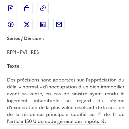
Exporter le document au format pdf
Permalien : adresse web de ce doc
Partager sur Facebook
Partager sur Twitter
Partager sur LinkedIn
Partager par messagerie
Séries / Division :
RFPI - PVI ; RES
Texte :
Des précisions sont apportées sur l'appréciation du
délai « normal » d’inoccupation d'un bien immobilier
avant sa vente, en cas de sinistre ayant rendu le
logement inhabitable au regard du régime
d’exonération de la plus-value résultant de la cession
de la résidence principale codifié au 1° du II de
l'
article 150 U du code général des impôts
.