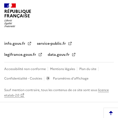
RÉPUBLIQUE
FRANÇAISE
info.gouv.fr
service-public.fr
legifrance.gouv.fr
data.gouv.fr
Accessibilité non conforme
Mentions légales
Plan du site
Confidentialité - Cookies
Paramètres d'affichage
Sauf mention contraire, tous les contenus de ce site sont sous
licence
etalab-2.0
R