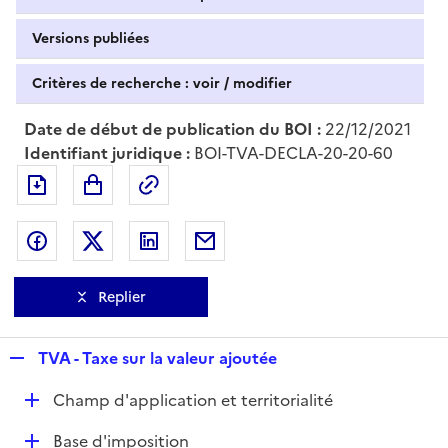
Versions publiées
Critères de recherche : voir / modifier
Date de début de publication du BOI :
22/12/2021
Identifiant juridique :
BOI-TVA-DECLA-20-20-60
Exporter le document au format pdf
Permalien : adresse web de ce doc
Partager sur Facebook
Partager sur Twitter
Partager sur LinkedIn
Partager par messagerie
Replier
R
TVA - Taxe sur la valeur ajoutée
e
D
Champ d'application et territorialité
p
é
l
D
Base d'imposition
p