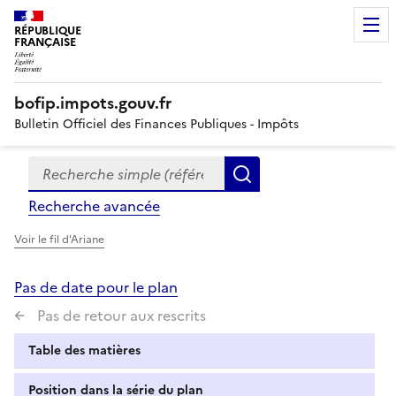
RÉPUBLIQUE
FRANÇAISE
bofip.impots.gouv.fr
Bulletin Officiel des Finances Publiques - Impôts
Recherche simple (références, mots clés, partie du titre
Formulaire
Rechercher
de
Recherche avancée
recherche
Voir le fil d'Ariane
Pas de date pour le plan
Pas de retour aux rescrits
Table des matières
Position dans la série du plan