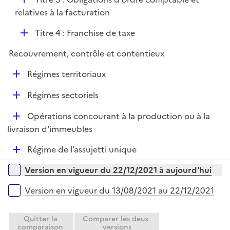
l
é
relatives à la facturation
i
p
e
D
Titre 4 : Franchise de taxe
l
r
é
i
Recouvrement, contrôle et contentieux
p
e
l
r
D
Régimes territoriaux
i
é
e
D
Régimes sectoriels
p
r
é
l
D
Opérations concourant à la production ou à la
p
i
é
livraison d'immeubles
l
e
p
i
r
D
Régime de l’assujetti unique
l
e
é
i
r
Versions sur la période
Version en vigueur du 22/12/2021 à aujourd'hui
p
e
l
r
Version en vigueur du 13/08/2021 au 22/12/2021
i
e
Quitter la
Comparer les deux
r
comparaison
versions