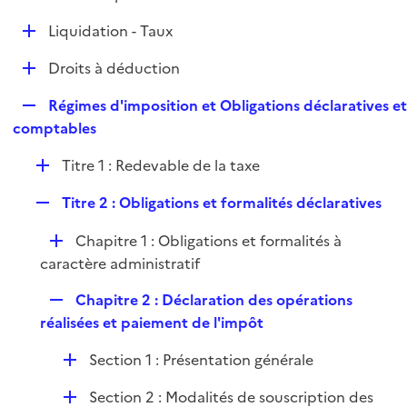
i
é
l
e
D
Liquidation - Taux
p
i
r
é
l
e
D
Droits à déduction
p
i
r
é
l
e
R
Régimes d'imposition et Obligations déclaratives e
p
i
r
e
comptables
l
e
p
i
r
D
Titre 1 : Redevable de la taxe
l
e
é
i
r
R
Titre 2 : Obligations et formalités déclaratives
p
e
e
l
r
D
Chapitre 1 : Obligations et formalités à
p
i
é
caractère administratif
l
e
p
i
r
R
Chapitre 2 : Déclaration des opérations
l
e
e
réalisées et paiement de l'impôt
i
r
p
e
D
Section 1 : Présentation générale
l
r
é
i
D
Section 2 : Modalités de souscription des
p