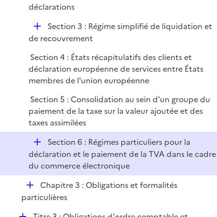
e
é
déclarations
l
r
p
i
D
Section 3 : Régime simplifié de liquidation et
l
e
é
de recouvrement
i
r
p
e
Section 4 : États récapitulatifs des clients et
l
r
déclaration européenne de services entre États
i
membres de l'union européenne
e
r
Section 5 : Consolidation au sein d'un groupe du
paiement de la taxe sur la valeur ajoutée et des
taxes assimilées
D
Section 6 : Régimes particuliers pour la
é
déclaration et le paiement de la TVA dans le cadre
p
du commerce électronique
l
D
Chapitre 3 : Obligations et formalités
i
é
particulières
e
p
r
D
Titre 3 : Obligations d'ordre comptable et