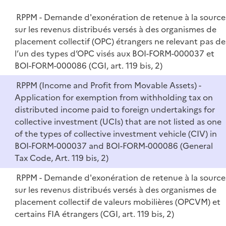
i
e
l
e
RPPM - Demande d'exonération de retenue à la source
p
i
r
sur les revenus distribués versés à des organismes de
l
e
placement collectif (OPC) étrangers ne relevant pas de
i
r
l’un des types d’OPC visés aux BOI-FORM-000037 et
e
BOI-FORM-000086 (CGI, art. 119 bis, 2)
r
RPPM (Income and Profit from Movable Assets) -
Application for exemption from withholding tax on
distributed income paid to foreign undertakings for
collective investment (UCIs) that are not listed as one
of the types of collective investment vehicle (CIV) in
BOI-FORM-000037 and BOI-FORM-000086 (General
Tax Code, Art. 119 bis, 2)
RPPM - Demande d'exonération de retenue à la source
sur les revenus distribués versés à des organismes de
placement collectif de valeurs mobilières (OPCVM) et
certains FIA étrangers (CGI, art. 119 bis, 2)