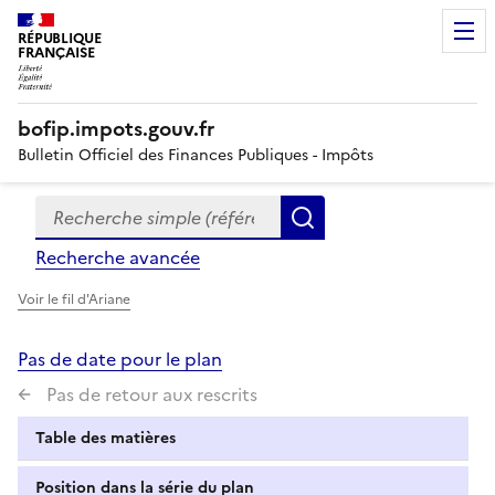
RÉPUBLIQUE
FRANÇAISE
bofip.impots.gouv.fr
Bulletin Officiel des Finances Publiques - Impôts
Recherche simple (références, mots clés, partie du titre
Formulaire
Rechercher
de
Recherche avancée
recherche
Voir le fil d'Ariane
Pas de date pour le plan
Pas de retour aux rescrits
Table des matières
Position dans la série du plan