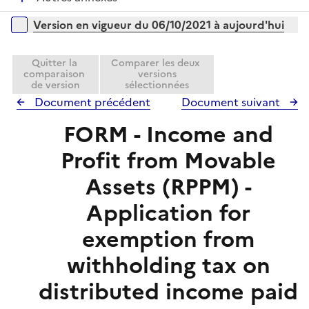
p
i
é
l
e
Versions sur la période
Version en vigueur du 06/10/2021 à aujourd'hui
p
i
r
l
e
i
Quitter la
Comparer les deux
r
comparaison
versions
e
de version
sélectionnées
r
Document précédent
Document suivant
FORM - Income and
Profit from Movable
Assets (RPPM) -
Application for
exemption from
withholding tax on
distributed income paid