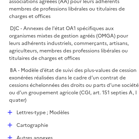
associations agréées (AA) pour leurs adhérents
membres de professions libérales ou titulaires de
charges et offices
DJC - Annexes de l'état OA1 spécifiques aux
organismes mixtes de gestion agréés (OMGA) pour
leurs adhérents industriels, commerçants, artisans,
agriculteurs, membres des professions libérales ou
titulaires de charges et offices
BA - Modèle d’état de suivi des plus-values de cession
exonérées réalisées dans le cadre d’un contrat de
cessions échelonnées des droits ou parts d’une société
ou d’un groupement agricole (CGI, art. 151 septies A, I
quater)
D
Lettres-type ; Modèles
é
D
Cartographie
p
é
l
D
Autres annexes