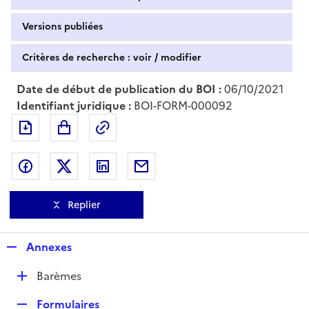
Versions publiées
Critères de recherche : voir / modifier
Date de début de publication du BOI :
06/10/2021
Identifiant juridique :
BOI-FORM-000092
Exporter le document au format pdf
Permalien : adresse web de ce doc
Partager sur Facebook
Partager sur Twitter
Partager sur LinkedIn
Partager par messagerie
Replier
R
Annexes
e
D
Barèmes
p
é
l
R
Formulaires
p