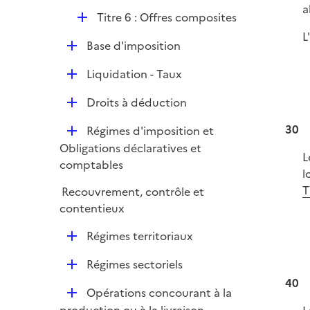
p
a
e
D
Titre 6 : Offres composites
l
r
é
L
i
D
Base d'imposition
p
e
é
l
r
D
Liquidation - Taux
p
i
é
l
e
D
Droits à déduction
p
i
r
é
l
e
30
D
Régimes d'imposition et
p
i
r
é
Obligations déclaratives et
l
e
L
p
comptables
i
r
l
l
e
T
Recouvrement, contrôle et
i
r
contentieux
e
r
D
Régimes territoriaux
é
D
Régimes sectoriels
p
é
40
l
D
Opérations concourant à la
p
i
é