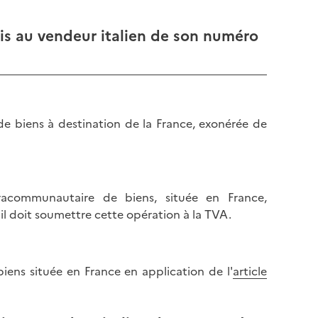
l
p
a
a
is au vendeur italien de son numéro
p
g
a
e
g
e
e de biens à destination de la France, exonérée de
ntracommunautaire de biens, située en France,
il doit soumettre cette opération à la TVA.
biens située en France en application de l'
article