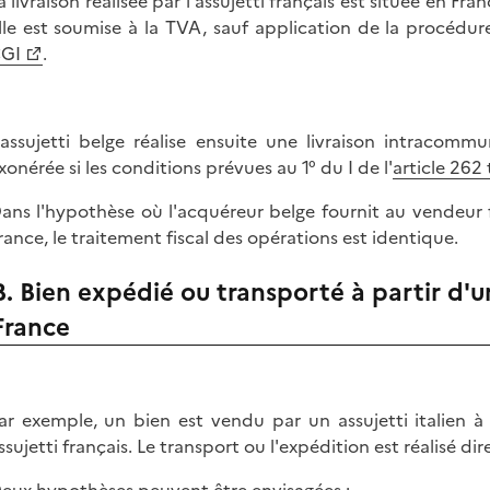
a livraison réalisée par l'assujetti français est située en Fr
lle est soumise à la TVA, sauf application de la procédur
GI
.
'assujetti belge réalise ensuite une livraison intracomm
xonérée si les conditions prévues au 1° du I de l'
article 262
ans l'hypothèse où l'acquéreur belge fournit au vendeur 
rance, le traitement fiscal des opérations est identique.
B. Bien expédié ou transporté à partir d'
France
ar exemple, un bien est vendu par un assujetti italien à
ssujetti français. Le transport ou l'expédition est réalisé di
eux hypothèses peuvent être envisagées :