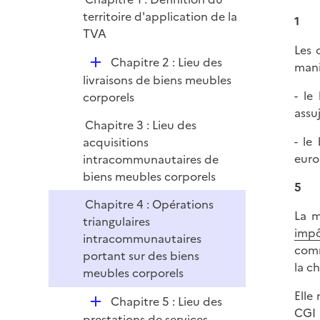
p
e
territoire d'application de la
l
1
r
TVA
i
Les 
e
D
Chapitre 2 : Lieu des
mani
r
é
livraisons de biens meubles
- le
p
corporels
assuj
l
Chapitre 3 : Lieu des
i
- le
acquisitions
e
euro
intracommunautaires de
r
biens meubles corporels
5
Chapitre 4 : Opérations
La m
triangulaires
impô
intracommunautaires
com
portant sur des biens
la c
meubles corporels
Elle
D
Chapitre 5 : Lieu des
CGI
é
prestations de services