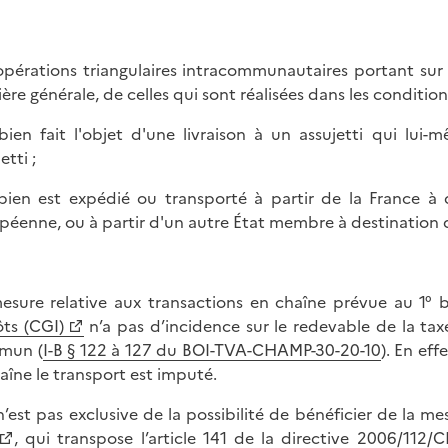
opérations triangulaires intracommunautaires portant sur
ère générale, de celles qui sont réalisées dans les conditions
 bien fait l'objet d'une livraison à un assujetti qui lui
etti ;
 bien est expédié ou transporté à partir de la France à
péenne, ou à partir d'un autre État membre à destination d
esure relative aux transactions en chaîne prévue au 1° bi
ts (CGI)
n’a pas d’incidence sur le redevable de la tax
mun (
I-B § 122 à 127 du BOI-TVA-CHAMP-30-20-10
). En eff
haîne le transport est imputé.
 n’est pas exclusive de la possibilité de bénéficier de la me
, qui transpose l’article 141 de la
directive 2006/112/