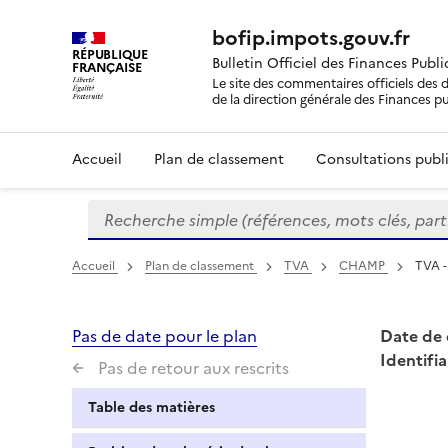
bofip.impots.gouv.fr
RÉPUBLIQUE
Bulletin Officiel des Finances Publ
FRANÇAISE
Le site des commentaires officiels des d
de la direction générale des Finances p
Accueil
Plan de classement
Consultations publi
Recherche simple (références, mots clés, partie 
Formulaire
de
recherche
Accueil
Plan de classement
TVA
CHAMP
TVA -
Pas de date pour le plan
Date de 
Identifia
Pas de retour aux rescrits
Table des matières