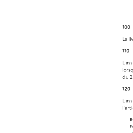
100
La li
110
L'as
lors
du 
120
L'as
l'
art
R
F