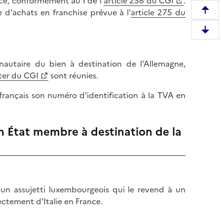
ance, conformément au I de l'
article 258 du CGI
.
e d'achats en franchise prévue à l'
article 275 du
R
e
D
m
e
o
s
n
unautaire du bien à destination de l'Allemagne,
c
t
 ter du CGI
sont réunies.
e
e
n
français son numéro d'identification à la TVA en
r
d
e
r
n
un État membre à destination de la
e
h
e
a
n
u
b
t
a
d
s
 un assujetti luxembourgeois qui le revend à un
e
d
rectement d'Italie en France.
l
e
a