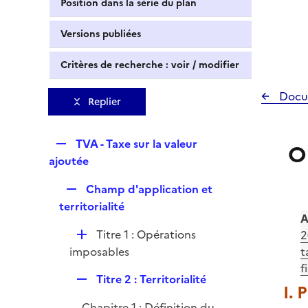
Position dans la série du plan
Versions publiées
Critères de recherche : voir / modifier
Docu
Replier
R
TVA - Taxe sur la valeur
O
e
ajoutée
p
R
Champ d'application et
l
e
territorialité
i
A
p
e
D
Titre 1 : Opérations
2
l
r
é
imposables
t
i
p
f
e
R
Titre 2 : Territorialité
l
r
I. 
e
i
Chapitre 1 : Définition du