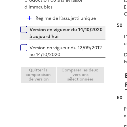
production ou à la livraison
L
l
e
p
d'immeubles
E
i
r
l
C
e
D
Régime de l’assujetti unique
i
r
é
50
e
Versions sur la période
Version en vigueur du 14/10/2020
p
r
à aujourd'hui
L
l
e
i
Version en vigueur du 12/09/2012
e
au 14/10/2020
D
r
F
Quitter la
Comparer les deux
comparaison
versions
de version
sélectionnées
60
P
a
D