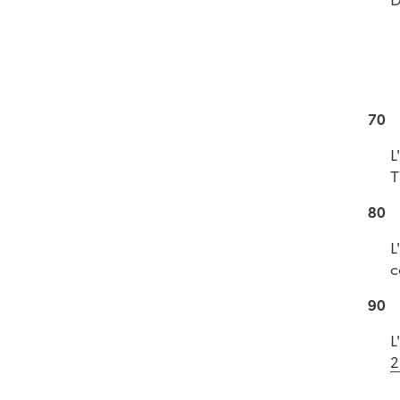
70
L
T
80
L
c
90
L
2