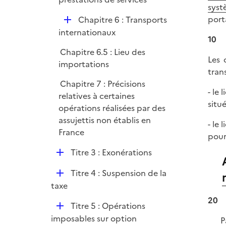
syst
p
port
D
Chapitre 6 : Transports
l
é
internationaux
i
10
p
e
Chapitre 6.5 : Lieu des
l
r
Les 
importations
i
tran
e
Chapitre 7 : Précisions
- le
r
relatives à certaines
situ
opérations réalisées par des
assujettis non établis en
- le
France
pour
D
Titre 3 : Exonérations
é
D
Titre 4 : Suspension de la
p
é
taxe
l
p
20
i
D
Titre 5 : Opérations
l
e
é
imposables sur option
P
i
r