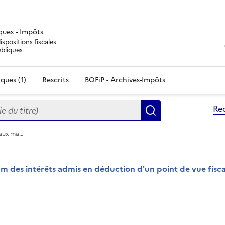
iques - Impôts
ispositions fiscales
ubliques
ques (1)
Rescrits
BOFiP - Archives-Impôts
du titre)
Re
Rechercher
taux ma…
m des intérêts admis en déduction d'un point de vue fisca