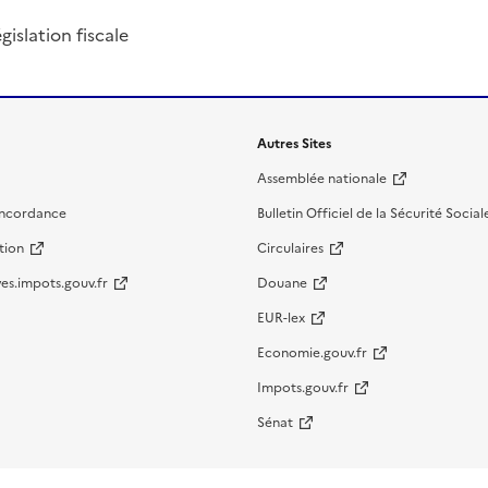
islation fiscale
Autres Sites
Assemblée nationale
oncordance
Bulletin Officiel de la Sécurité Social
tion
Circulaires
es.impots.gouv.fr
Douane
EUR-lex
Economie.gouv.fr
Impots.gouv.fr
Sénat