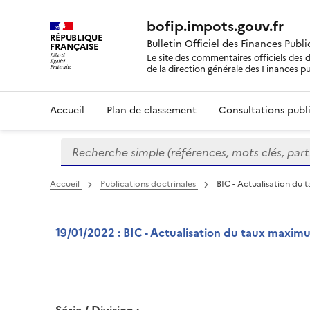
bofip.impots.gouv.fr
RÉPUBLIQUE
Bulletin Officiel des Finances Publ
FRANÇAISE
Le site des commentaires officiels des d
de la direction générale des Finances p
Accueil
Plan de classement
Consultations publi
Recherche simple (références, mots clés, partie 
Formulaire
de
recherche
Accueil
Publications doctrinales
BIC - Actualisation du 
19/01/2022 : BIC - Actualisation du taux maximu