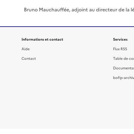
Bruno Mauchauffée, adjoint au directeur de la lég
Informations et contact
Services
Aide
Flux RSS
Contact
Table de c
Documenta
bofip-archiv