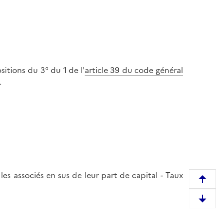
itions du 3° du 1 de l'
article 39 du code général
.
 les associés en sus de leur part de capital - Taux
R
e
D
m
e