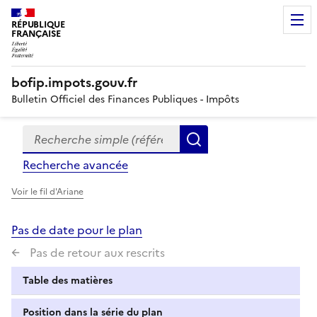
RÉPUBLIQUE
FRANÇAISE
bofip.impots.gouv.fr
Bulletin Officiel des Finances Publiques - Impôts
Recherche simple (références, mots clés, partie du titre
Formulaire
Rechercher
de
Recherche avancée
recherche
Voir le fil d'Ariane
Pas de date pour le plan
Pas de retour aux rescrits
Table des matières
Position dans la série du plan