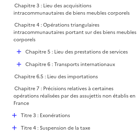
Chapitre 3 : Lieu des acquisitions
intracommunautaires de biens meubles corporels
Chapitre 4 : Opérations triangulaires
intracommunautaires portant sur des biens meubles
corporels
D
Chapitre 5 : Lieu des prestations de services
é
D
Chapitre 6 : Transports internationaux
p
é
l
Chapitre 6.5 : Lieu des importations
p
i
l
e
Chapitre 7 : Précisions relatives à certaines
i
r
opérations réalisées par des assujettis non établis en
e
France
r
D
Titre 3 : Exonérations
é
D
Titre 4 : Suspension de la taxe
p
é