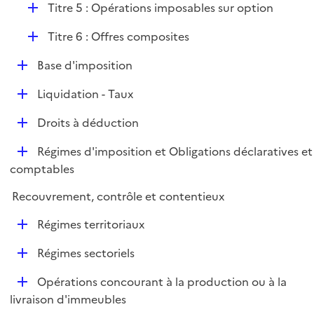
l
D
Titre 5 : Opérations imposables sur option
p
i
é
l
e
D
Titre 6 : Offres composites
p
i
r
é
l
e
D
Base d'imposition
p
i
r
é
l
e
D
Liquidation - Taux
p
i
r
é
l
e
D
Droits à déduction
p
i
r
é
l
e
D
Régimes d'imposition et Obligations déclaratives et
p
i
r
é
comptables
l
e
p
i
r
Recouvrement, contrôle et contentieux
l
e
i
r
D
Régimes territoriaux
e
é
r
D
Régimes sectoriels
p
é
l
D
Opérations concourant à la production ou à la
p
i
é
livraison d'immeubles
l
e