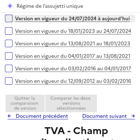
p
i
r
D
Régime de l’assujetti unique
l
e
é
i
r
Versions sur la période
Version en vigueur du 24/07/2024 à aujourd'hui
p
e
l
r
Version en vigueur du 18/01/2023 au 24/07/2024
i
e
Version en vigueur du 13/08/2021 au 18/01/2023
r
Version en vigueur du 04/01/2017 au 13/08/2021
Version en vigueur du 03/02/2016 au 04/01/2017
Version en vigueur du 12/09/2012 au 03/02/2016
Quitter la
Comparer les deux
comparaison
versions
de version
sélectionnées
Document précédent
Document suivant
TVA - Champ