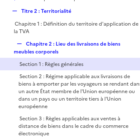
i
é
l
e
R
Titre 2 : Territorialité
p
i
r
e
l
e
Chapitre 1 : Définition du territoire d'application de
p
i
r
la TVA
l
e
i
r
R
Chapitre 2 : Lieu des livraisons de biens
e
e
meubles corporels
r
p
Section 1 : Règles générales
l
i
Section 2 : Régime applicable aux livraisons de
e
biens à emporter par les voyageurs se rendant dan
r
un autre État membre de l'Union européenne ou
dans un pays ou un territoire tiers à l'Union
européenne
Section 3 : Règles applicables aux ventes à
distance de biens dans le cadre du commerce
électronique