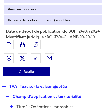
Versions publiées
Critères de recherche : voir / modifier
Date de début de publication du BOI :
24/07/2024
Identifiant juridique :
BOI-TVA-CHAMP-20-20-10
Exporter le document au format pdf
Permalien : adresse web de ce doc
Partager sur Facebook
Partager sur Twitter
Partager sur LinkedIn
Partager par messagerie
Replier
R
TVA - Taxe sur la valeur ajoutée
e
R
Champ d'application et territorialité
p
e
l
D
Titre 1 : Opérations imposables
p