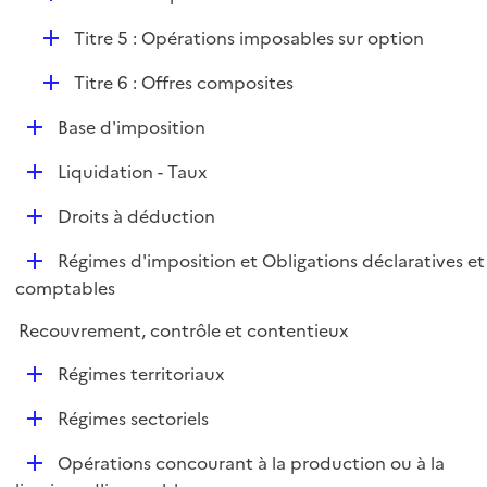
p
é
l
D
Titre 5 : Opérations imposables sur option
p
i
é
l
e
D
Titre 6 : Offres composites
p
i
r
é
l
e
D
Base d'imposition
p
i
r
é
l
e
D
Liquidation - Taux
p
i
r
é
l
e
D
Droits à déduction
p
i
r
é
l
e
D
Régimes d'imposition et Obligations déclaratives et
p
i
r
é
comptables
l
e
p
i
r
Recouvrement, contrôle et contentieux
l
e
i
r
D
Régimes territoriaux
e
é
r
D
Régimes sectoriels
p
é
l
D
Opérations concourant à la production ou à la
p
i