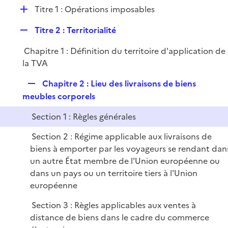
l
D
Titre 1 : Opérations imposables
p
i
é
l
e
R
Titre 2 : Territorialité
p
i
r
e
l
e
Chapitre 1 : Définition du territoire d'application de
p
i
r
la TVA
l
e
i
r
R
Chapitre 2 : Lieu des livraisons de biens
e
e
meubles corporels
r
p
Section 1 : Règles générales
l
i
Section 2 : Régime applicable aux livraisons de
e
biens à emporter par les voyageurs se rendant dan
r
un autre État membre de l'Union européenne ou
dans un pays ou un territoire tiers à l'Union
européenne
Section 3 : Règles applicables aux ventes à
distance de biens dans le cadre du commerce