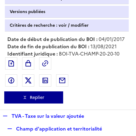
Versions publiées
Critères de recherche : voir / modifier
Date de début de publication du BOI :
04/01/2017
Date de fin de publication du BOI :
13/08/2021
Identifiant juridique :
BOI-TVA-CHAMP-20-20-10
Exporter le document au format pdf
Permalien : adresse web de ce doc
Partager sur Facebook
Partager sur Twitter
Partager sur LinkedIn
Partager par messagerie
Replier
R
TVA - Taxe sur la valeur ajoutée
e
R
Champ d'application et territorialité
p
e