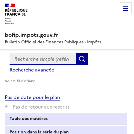
RÉPUBLIQUE
FRANÇAISE
bofip.impots.gouv.fr
Bulletin Officiel des Finances Publiques - Impôts
Recherche simple (références, mots clés, partie du titre
Formulaire
Rechercher
de
Recherche avancée
recherche
Voir le fil d'Ariane
Pas de date pour le plan
Pas de retour aux rescrits
Table des matières
Position dans la série du plan