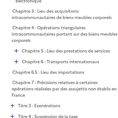
électronique
Chapitre 3 : Lieu des acquisitions
intracommunautaires de biens meubles corporels
Chapitre 4 : Opérations triangulaires
intracommunautaires portant sur des biens meubles
corporels
D
Chapitre 5 : Lieu des prestations de services
é
D
Chapitre 6 : Transports internationaux
p
é
l
Chapitre 6.5 : Lieu des importations
p
i
l
e
Chapitre 7 : Précisions relatives à certaines
i
r
opérations réalisées par des assujettis non établis en
e
France
r
D
Titre 3 : Exonérations
é
D
Titre 4 : Suspension de la taxe