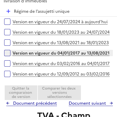
é
livraison d'immeubles
l
e
p
i
r
D
Régime de l’assujetti unique
l
e
é
i
r
Versions sur la période
Version en vigueur du 24/07/2024 à aujourd'hui
p
e
l
r
Version en vigueur du 18/01/2023 au 24/07/2024
i
e
Version en vigueur du 13/08/2021 au 18/01/2023
r
Version en vigueur du 04/01/2017 au 13/08/2021
Version en vigueur du 03/02/2016 au 04/01/2017
Version en vigueur du 12/09/2012 au 03/02/2016
Quitter la
Comparer les deux
comparaison
versions
de version
sélectionnées
Document précédent
Document suivant
TVA - Champ