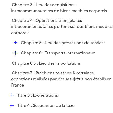
Chapitre 3 : Lieu des acquisitions
intracommunautaires de biens meubles corporels
Chapitre 4 : Opérations triangulaires
intracommunautaires portant sur des biens meubles
corporels
D
Chapitre 5 : Lieu des prestations de services
é
D
Chapitre 6 : Transports internationaux
p
é
l
Chapitre 6.5 : Lieu des importations
p
i
l
e
Chapitre 7 : Précisions relatives à certaines
i
r
opérations réalisées par des assujettis non établis en
e
France
r
D
Titre 3 : Exonérations
é
D
Titre 4 : Suspension de la taxe
p
é