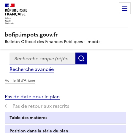
RÉPUBLIQUE
FRANÇAISE
bofip.impots.gouv.fr
Bulletin Officiel des Finances Publiques - Impôts
Recherche simple (références, mots clés, partie du titre
Formulaire
Rechercher
de
Recherche avancée
recherche
Voir le fil d'Ariane
Pas de date pour le plan
Pas de retour aux rescrits
Table des matières
Position dans la série du plan