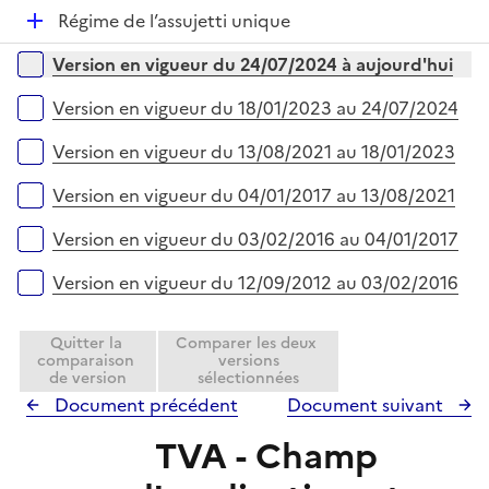
p
i
r
D
Régime de l’assujetti unique
l
e
é
i
r
Versions sur la période
Version en vigueur du 24/07/2024 à aujourd'hui
p
e
l
r
Version en vigueur du 18/01/2023 au 24/07/2024
i
e
Version en vigueur du 13/08/2021 au 18/01/2023
r
Version en vigueur du 04/01/2017 au 13/08/2021
Version en vigueur du 03/02/2016 au 04/01/2017
Version en vigueur du 12/09/2012 au 03/02/2016
Quitter la
Comparer les deux
comparaison
versions
de version
sélectionnées
Document précédent
Document suivant
TVA - Champ