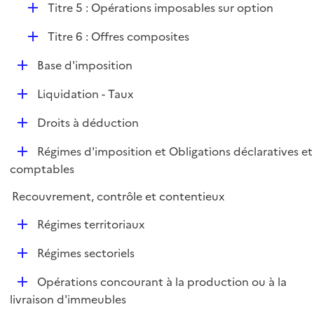
l
D
Titre 5 : Opérations imposables sur option
p
i
é
l
e
D
Titre 6 : Offres composites
p
i
r
é
l
e
D
Base d'imposition
p
i
r
é
l
e
D
Liquidation - Taux
p
i
r
é
l
e
D
Droits à déduction
p
i
r
é
l
e
D
Régimes d'imposition et Obligations déclaratives et
p
i
r
é
comptables
l
e
p
i
r
Recouvrement, contrôle et contentieux
l
e
i
r
D
Régimes territoriaux
e
é
r
D
Régimes sectoriels
p
é
l
D
Opérations concourant à la production ou à la
p
i
é
livraison d'immeubles
l
e