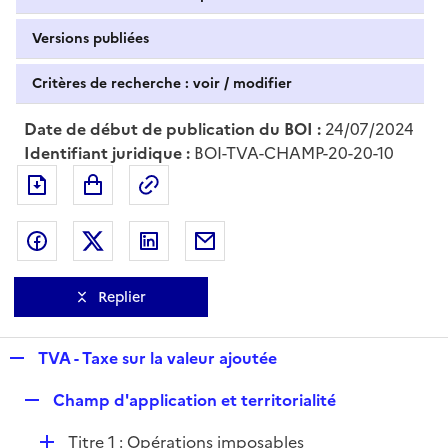
Versions publiées
Critères de recherche : voir / modifier
Date de début de publication du BOI :
24/07/2024
Identifiant juridique :
BOI-TVA-CHAMP-20-20-10
Exporter le document au format pdf
Permalien : adresse web de ce doc
Partager sur Facebook
Partager sur Twitter
Partager sur LinkedIn
Partager par messagerie
Replier
R
TVA - Taxe sur la valeur ajoutée
e
R
Champ d'application et territorialité
p
e
l
D
Titre 1 : Opérations imposables
p