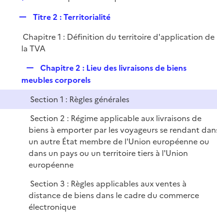
i
é
l
e
R
Titre 2 : Territorialité
p
i
r
e
l
e
Chapitre 1 : Définition du territoire d'application de
p
i
r
la TVA
l
e
i
r
R
Chapitre 2 : Lieu des livraisons de biens
e
e
meubles corporels
r
p
Section 1 : Règles générales
l
i
Section 2 : Régime applicable aux livraisons de
e
biens à emporter par les voyageurs se rendant dan
r
un autre État membre de l'Union européenne ou
dans un pays ou un territoire tiers à l'Union
européenne
Section 3 : Règles applicables aux ventes à
distance de biens dans le cadre du commerce
électronique