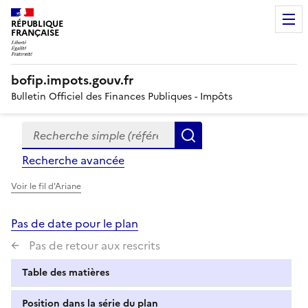
RÉPUBLIQUE
FRANÇAISE
bofip.impots.gouv.fr
Bulletin Officiel des Finances Publiques - Impôts
Recherche simple (références, mots clés, partie du titre
Formulaire
Rechercher
de
Recherche avancée
recherche
Voir le fil d'Ariane
Pas de date pour le plan
Pas de retour aux rescrits
Table des matières
Position dans la série du plan