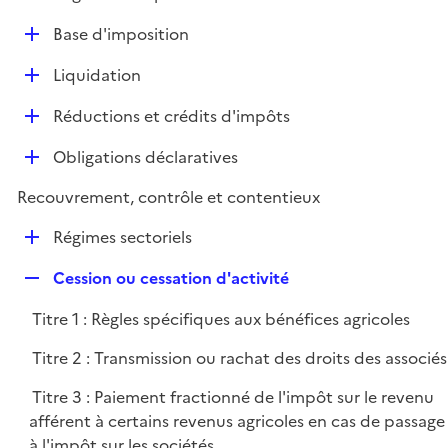
i
é
l
e
D
Base d'imposition
p
i
r
é
l
e
D
Liquidation
p
i
r
é
l
e
D
Réductions et crédits d'impôts
p
i
r
é
l
e
D
Obligations déclaratives
p
i
r
é
l
e
Recouvrement, contrôle et contentieux
p
i
r
l
e
D
Régimes sectoriels
i
r
é
e
R
Cession ou cessation d'activité
p
r
e
l
Titre 1 : Règles spécifiques aux bénéfices agricoles
p
i
l
e
Titre 2 : Transmission ou rachat des droits des associés
i
r
Titre 3 : Paiement fractionné de l'impôt sur le revenu
e
afférent à certains revenus agricoles en cas de passage
r
à l'impôt sur les sociétés