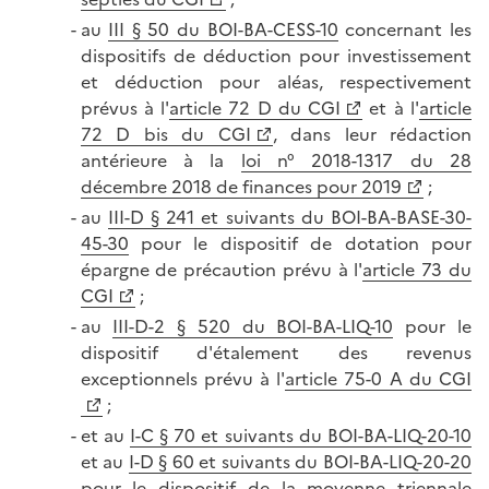
au
III § 50 du BOI-BA-CESS-10
concernant les
dispositifs de déduction pour investissement
et déduction pour aléas, respectivement
prévus à l'
article 72 D du CGI
et à l'
article
72 D bis du CGI
, dans leur rédaction
antérieure à la
loi n° 2018-1317 du 28
décembre 2018 de finances pour 2019
;
au
III-D § 241 et suivants du BOI-BA-BASE-30-
45-30
pour le dispositif de dotation pour
épargne de précaution prévu à l'
article 73 du
CGI
;
au
III-D-2 § 520 du BOI-BA-LIQ-10
pour le
dispositif d'étalement des revenus
exceptionnels prévu à l'
article 75-0 A du CGI
;
et au
I-C § 70 et suivants du BOI-BA-LIQ-20-10
et au
I-D § 60 et suivants du BOI-BA-LIQ-20-20
pour le dispositif de la moyenne triennale