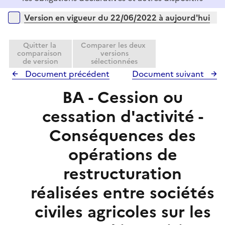
Versions sur la période
Version en vigueur du 22/06/2022 à aujourd'hui
Quitter la
Comparer les deux
comparaison
versions
de version
sélectionnées
Document précédent
Document suivant
BA - Cession ou
cessation d'activité -
Conséquences des
opérations de
restructuration
réalisées entre sociétés
civiles agricoles sur les