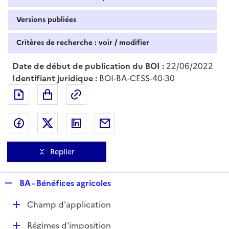
Versions publiées
Critères de recherche : voir / modifier
Date de début de publication du BOI :
22/06/2022
Identifiant juridique :
BOI-BA-CESS-40-30
Exporter le document au format pdf
Permalien : adresse web de ce doc
Partager sur Facebook
Partager sur Twitter
Partager sur LinkedIn
Partager par messagerie
Replier
R
BA - Bénéfices agricoles
e
D
Champ d'application
p
é
l
D
Régimes d'imposition
p