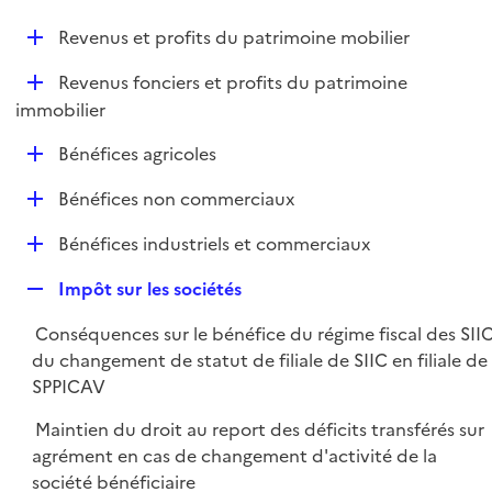
i
é
l
e
D
Revenus et profits du patrimoine mobilier
p
i
r
é
l
e
D
Revenus fonciers et profits du patrimoine
p
i
r
é
immobilier
l
e
p
i
r
D
Bénéfices agricoles
l
e
é
i
r
D
Bénéfices non commerciaux
p
e
é
l
r
D
Bénéfices industriels et commerciaux
p
i
é
l
e
R
Impôt sur les sociétés
p
i
r
e
l
e
Conséquences sur le bénéfice du régime fiscal des SII
p
i
r
du changement de statut de filiale de SIIC en filiale de
l
e
SPPICAV
i
r
e
Maintien du droit au report des déficits transférés sur
r
agrément en cas de changement d'activité de la
société bénéficiaire