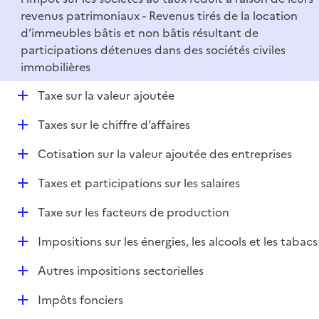
revenus patrimoniaux - Revenus tirés de la location
d’immeubles bâtis et non bâtis résultant de
participations détenues dans des sociétés civiles
immobilières
D
Taxe sur la valeur ajoutée
é
D
Taxes sur le chiffre d’affaires
p
é
l
D
Cotisation sur la valeur ajoutée des entreprises
p
i
é
l
e
D
Taxes et participations sur les salaires
p
i
r
é
l
e
D
Taxe sur les facteurs de production
p
i
r
é
l
e
D
Impositions sur les énergies, les alcools et les tabacs
p
i
r
é
l
e
D
Autres impositions sectorielles
p
i
r
é
l
e
D
Impôts fonciers
p
i
r
é