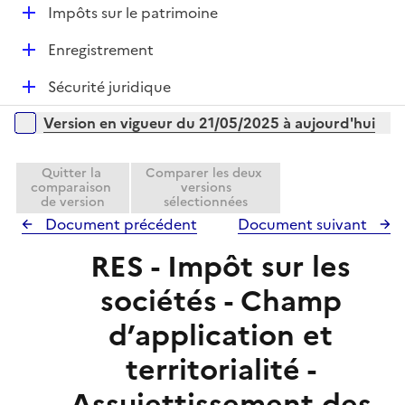
l
e
D
Impôts sur le patrimoine
p
i
r
é
l
e
D
Enregistrement
p
i
r
é
l
e
D
Sécurité juridique
p
i
r
é
l
e
Versions sur la période
Version en vigueur du 21/05/2025 à aujourd'hui
p
i
r
l
e
i
Quitter la
Comparer les deux
r
comparaison
versions
e
de version
sélectionnées
r
Document précédent
Document suivant
RES - Impôt sur les
sociétés - Champ
d’application et
territorialité -
Assujettissement des