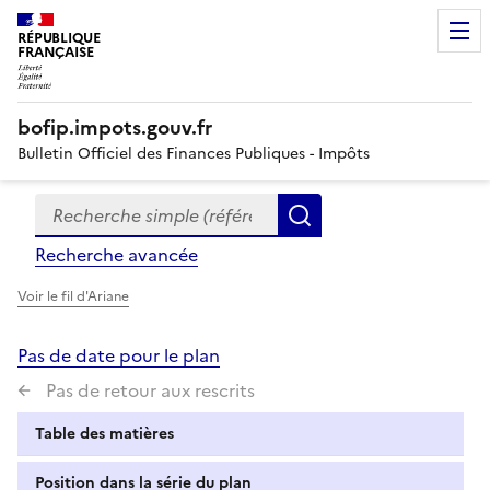
RÉPUBLIQUE
FRANÇAISE
bofip.impots.gouv.fr
Bulletin Officiel des Finances Publiques - Impôts
Recherche simple (références, mots clés, partie du titre
Formulaire
Rechercher
de
Recherche avancée
recherche
Voir le fil d'Ariane
Pas de date pour le plan
Pas de retour aux rescrits
Table des matières
Position dans la série du plan