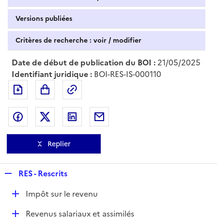
Versions publiées
Critères de recherche : voir / modifier
Date de début de publication du BOI :
21/05/2025
Identifiant juridique :
BOI-RES-IS-000110
Exporter le document au format pdf
Permalien : adresse web de ce doc
Partager sur Facebook
Partager sur Twitter
Partager sur LinkedIn
Partager par messagerie
Replier
R
RES - Rescrits
e
D
Impôt sur le revenu
p
é
l
D
Revenus salariaux et assimilés
p