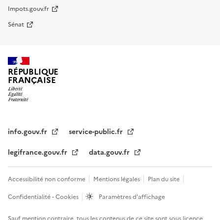
Impots.gouv.fr
Sénat
RÉPUBLIQUE
FRANÇAISE
info.gouv.fr
service-public.fr
legifrance.gouv.fr
data.gouv.fr
Accessibilité non conforme
Mentions légales
Plan du site
Confidentialité - Cookies
Paramètres d'affichage
Sauf mention contraire, tous les contenus de ce site sont sous
licence