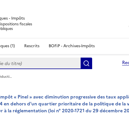
iques - Impôts
ispositions fiscales
ubliques
ques (1)
Rescrits
BOFiP - Archives-Impôts
du titre)
Re
Rechercher
réducti…
'impôt « Pinel » avec diminution progressive des taux appl
 en dehors d'un quartier prioritaire de la politique de la v
ur à la réglementation (loi n° 2020-1721 du 29 décembre 2