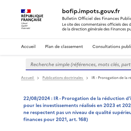
bofip.impots.gouv.fr
RÉPUBLIQUE
Bulletin Officiel des Finances Publ
FRANÇAISE
Le site des commentaires officiels des d
de la direction générale des Finances p
Accueil
Plan de classement
Consultations publi
Recherche simple (références, mots clés, partie 
Formulaire
de
recherche
Accueil
Publications doctrinales
IR - Prorogation de la 
22/08/2024 : IR - Prorogation de la réduction d
pour les investissements réalisés en 2023 et 2024
ne respectent pas un niveau de qualité supérie
finances pour 2021, art. 168)