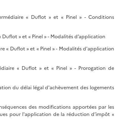
e
o
s
n
c
ermédiaire « Duflot » et « Pinel » - Conditions
t
e
e
n
r
 Duflot » et « Pinel » - Modalités d’application
d
e
r
n
re « Duflot » et « Pinel » - Modalités d'application
e
h
e
a
n
diaire « Duflot » et « Pinel » - Prorogation de
u
b
t
a
d
rogation du délai légal d'achèvement des logements
s
e
d
l
e
a
Conséquences des modifications apportées par les
l
p
es pour l'application de la réduction d’impôt «
a
a
p
g
a
e