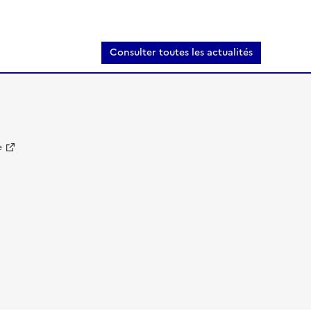
g
e
Consulter toutes les actualités
e