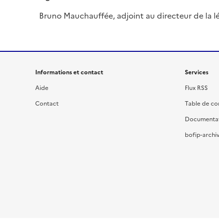
Bruno Mauchauffée, adjoint au directeur de la lég
Informations et contact
Services
Aide
Flux RSS
Contact
Table de c
Documenta
bofip-archiv