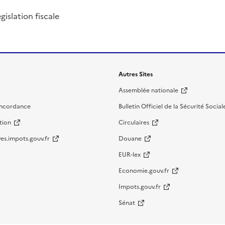
islation fiscale
Autres Sites
Assemblée nationale
oncordance
Bulletin Officiel de la Sécurité Social
tion
Circulaires
es.impots.gouv.fr
Douane
EUR-lex
Economie.gouv.fr
Impots.gouv.fr
Sénat