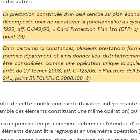
uns des autres.
La prestation constituée d’un seul service au plan écono
décomposée pour ne pas altérer la fonctionnalité du systè
1999, aff. C-349/96, « Card Protection Plan Ltd (CPP) c
point 29).
Dans certaines circonstances, plusieurs prestations forme
fournies séparément et ainsi donner lieu, distributivemen
être considérées comme une opération unique lorsqu’e
arrêt du 27 février 2008, aff. C-425/06, « Ministero dell’
Srl », point 51, ECLI:EU:C:2008:108
).
ésulte de cette double contrainte (taxation indépendante
semble des éléments constituant une même opération) qu’il 
ns un premier temps, comment déterminer l’étendue d’une 
s éléments devant être regroupés en une même opération (
ns un second temps, dans la situation où les règles d