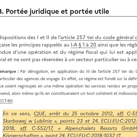
B. Portée juridique et portée utile
ispositions des I et II de l’
article 257 ter du code général 
çaise les principes rappelés au
I-A § 1 à 20
ainsi que les règ
endue d’une opération et du régime fiscal qui lui est app
ral et ne sont pas réservées à un secteur particulier ou à ce
emarque :
Par dérogation, en application du III de l’article 257 ter du
articulier des agences de voyage. En effet, ce régime est fondé sur la défi
ue soient regroupés en une même opération les services rendus en propre
evend, alors même qu’ils en constitueraient un tout cohérent et indisso
ECT-60
.
En ce sens,
CJUE, arrêt du 25 octobre 2012, aff. C-5
Skarbowej w Lublinie », points 23 et 24, ECLI:EU:C:2012
2018, aff. C-552/17, « Alpenchalets Resorts Gm
Körperschaften », point 24, ECLI:EU:C:2018:1032
.