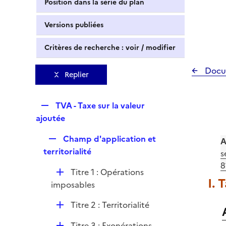
Position dans la série du plan
Versions publiées
Critères de recherche : voir / modifier
Docu
Replier
R
TVA - Taxe sur la valeur
e
ajoutée
p
R
Champ d'application et
l
A
e
territorialité
i
s
p
e
81
D
Titre 1 : Opérations
l
r
I. 
é
imposables
i
p
e
D
Titre 2 : Territorialité
l
r
é
i
D
Titre 3 : Exonérations