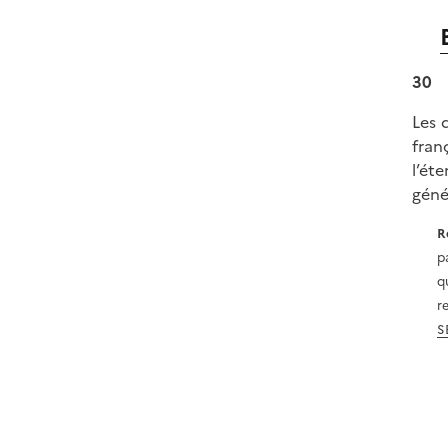
30
Les d
fran
l’ét
géné
R
p
q
r
S