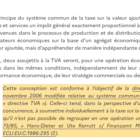
rincipe du système commun de la taxe sur la valeur ajou
s et services un impôt général exactement proportionnel à 
rvenues dans le processus de production et de distribution
ateurs économiques sur la base d’un agrégat économique 
ur ajoutée, mais d’appréhender de manière indépendante c
i, deux assujettis à la TVA seront, pour une opération é
s dans les mêmes conditions, indépendamment de leur act
ormance économique, de leur stratégie commerciale ou des a
Cette conception est conforme à l’objectif de la
di
novembre 2006 modifiée relative au système commun d
« directive TVA »). Celle-ci tend, dans la perspective d’
concurrence, à soumettre individuellement à la taxe sur la 
qu’il n’est pas possible de regrouper en une opération u
73/85, « Hans-Dieter et Ute Kerrutt c/ Finanzamt M
ECLI:EU:C:1986:295
).