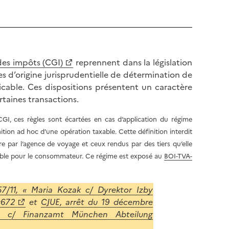
des impôts (CGI)
reprennent dans la législation
les d’origine jurisprudentielle de détermination de
licable. Ces dispositions présentent un caractère
rtaines transactions.
 CGI, ces règles sont écartées en cas d’application du régime
nition ad hoc d’une opération taxable. Cette définition interdit
 par l’agence de voyage et ceux rendus par des tiers qu’elle
ciable pour le consommateur. Ce régime est exposé au
BOI-TVA-
57/11, « Maria Kozak c/ Dyrektor Izby
:672
et
CJUE, arrêt du 19 décembre
bH c/ Finanzamt München Abteilung