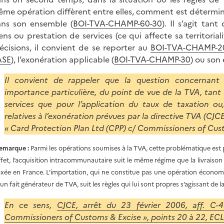
me opération diffèrent entre elles, comment est déterminé
ns son ensemble (
BOI-TVA-CHAMP-60-30
). Il s’agit tan
ens ou prestation de services (ce qui affecte sa territoria
écisions, il convient de se reporter au
BOI-TVA-CHAMP-2
ASE
), l’exonération applicable (
BOI-TVA-CHAMP-30
) ou son 
Il convient de rappeler que la question concernant 
importance particulière, du point de vue de la TVA, tant p
services que pour l’application du taux de taxation ou
relatives à l’exonération prévues par la directive TVA (CJCE
« Card Protection Plan Ltd (CPP) c/ Commissioners of Cust
emarque
:
Parmi les opérations soumises à la TVA, cette problématique est p
ffet, l’acquisition intracommunautaire suit le même régime que la livraison
axée en France. L’importation, qui ne constitue pas une opération économi
’un fait générateur de TVA, suit les règles qui lui sont propres s’agissant de 
En ce sens,
CJCE, arrêt du 23 février 2006, aff. C-
Commissioners of Customs & Excise », points 20 à 22, EC