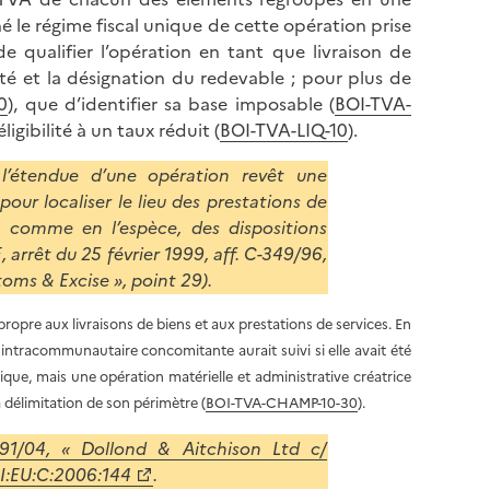
l
p
 le régime fiscal unique de cette opération prise
a
a
t de qualifier l’opération en tant que livraison de
p
g
lité et la désignation du redevable ; pour plus de
a
e
0
), que d’identifier sa base imposable (
BOI-TVA-
g
éligibilité à un taux réduit (
BOI-TVA-LIQ-10
).
e
l’étendue d’une opération revêt une
our localiser le lieu des prestations de
, comme en l’espèce, des dispositions
, arrêt du 25 février 1999, aff. C-349/96,
oms & Excise », point 29).
ropre aux livraisons de biens et aux prestations de services. En
 intracommunautaire concomitante aurait suivi si elle avait été
que, mais une opération matérielle et administrative créatrice
la délimitation de son périmètre (
BOI-TVA-CHAMP-10-30
).
491/04, « Dollond & Aitchison Ltd c/
LI:EU:C:2006:144
.