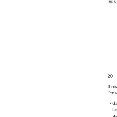
les 
20
Il r
l’en
da
le
da