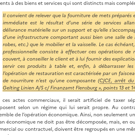
rents à des biens et services qui sont distincts mais compl
Il convient de relever que la fourniture de mets préparés
immédiate est le résultat d’une série de services alla
délivrance matérielle sur un support et qu’elle s’accompag
d’une infrastructure comportant aussi bien une salle de
robes, etc.) que le mobilier et la vaisselle. Le cas échéant
professionnelle consiste à effectuer ces opérations de 
couvert, à conseiller le client et à lui fournir des explicati
servir ces produits à table et, enfin, à débarrasser le
l’opération de restauration est caractérisée par un faiscea
de nourriture n’est qu’une composante (
CJCE, arrêt du
Gelting Linien A/S c/ Finanzamt Flensburg », points 13 et 
 ces actes commerciaux, il serait artificiel de taxer s
osent selon un régime qui lui serait propre. Au contrai
semble de l’opération économique. Ainsi, non seulement 
lan économique ne doit pas être décomposée, mais, en outr
ercial ou contractuel, doivent être regroupés en une mêm