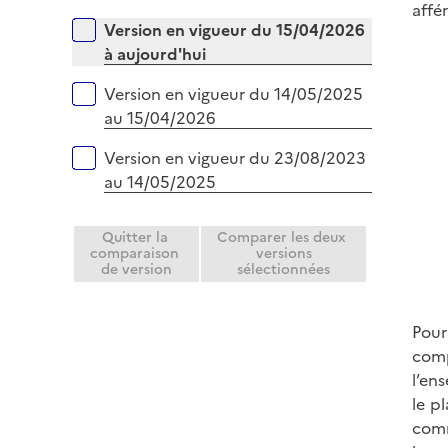
r
affé
é
e
Versions sur la période
Version en vigueur du 15/04/2026
p
r
à aujourd'hui
l
i
Version en vigueur du 14/05/2025
e
au 15/04/2026
r
Version en vigueur du 23/08/2023
au 14/05/2025
Quitter la
Comparer les deux
comparaison
versions
de version
sélectionnées
Pour
comp
l’en
le p
comm