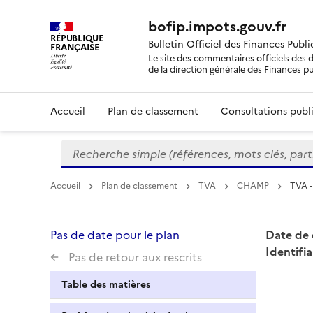
bofip.impots.gouv.fr
RÉPUBLIQUE
Bulletin Officiel des Finances Publ
FRANÇAISE
Le site des commentaires officiels des d
de la direction générale des Finances p
Accueil
Plan de classement
Consultations publi
Recherche simple (références, mots clés, partie 
Formulaire
de
recherche
Accueil
Plan de classement
TVA
CHAMP
TVA -
Pas de date pour le plan
Date de 
Identifia
Pas de retour aux rescrits
Table des matières