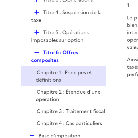
p
e
1
é
l
r
D
Titre 4 : Suspension de la
p
i
Le p
é
taxe
l
e
bien
p
i
r
D
inte
Titre 5 : Opérations
l
e
é
opér
imposables sur option
i
r
p
vale
e
R
Titre 6 : Offres
l
r
Ains
e
composites
i
taxé
p
e
Chapitre 1 : Principes et
perf
l
r
définitions
i
e
Chapitre 2 : Étendue d'une
r
opération
Chapitre 3 : Traitement fiscal
Chapitre 4 : Cas particuliers
D
Base d'imposition