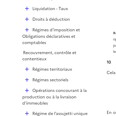
é
D
Liquidation - Taux
p
é
l
D
Droits à déduction
p
i
é
l
e
D
Régimes d'imposition et
p
i
R
r
é
Obligations déclaratives et
l
e
o
p
comptables
i
r
p
l
e
l
Recouvrement, contrôle et
i
r
contentieux
e
10
r
D
Régimes territoriaux
Cela
é
D
Régimes sectoriels
p
é
l
D
Opérations concourant à la
p
i
é
production ou à la livraison
l
e
p
d'immeubles
i
r
l
e
En o
D
Régime de l’assujetti unique
i