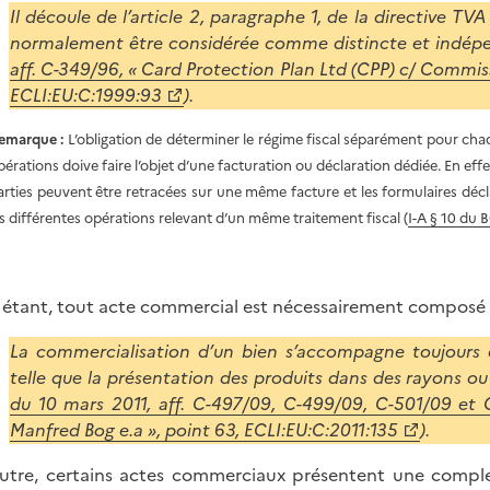
Il découle de l’article 2, paragraphe 1, de la directive T
normalement être considérée comme distincte et indép
aff. C-349/96, « Card Protection Plan Ltd (CPP) c/ Commis
ECLI:EU:C:1999:93
).
emarque :
L’obligation de déterminer le régime fiscal séparément pour c
pérations doive faire l’objet d’une facturation ou déclaration dédiée. En 
arties peuvent être retracées sur une même facture et les formulaires décla
es différentes opérations relevant d’un même traitement fiscal (
I-A § 10 du
 étant, tout acte commercial est nécessairement composé 
La commercialisation d’un bien s’accompagne toujours d
telle que la présentation des produits dans des rayons ou 
du 10 mars 2011, aff. C-497/09, C-499/09, C-501/09 et 
Manfred Bog e.a », point 63, ECLI:EU:C:2011:135
).
utre, certains actes commerciaux présentent une complexi