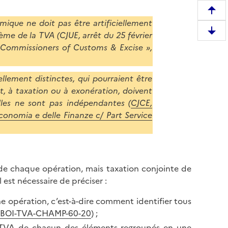
R
mique ne doit pas être artificiellement
e
me de la TVA (CJUE, arrêt du 25 février
D
m
/ Commissioners of Customs & Excise »,
e
o
s
n
c
t
llement distinctes, qui pourraient être
e
e
t, à taxation ou à exonération, doivent
n
r
lles ne sont pas indépendantes (
CJCE,
d
e
Economia e delle Finanze c/ Part Service
r
n
e
h
e
a
n
u
 de chaque opération, mais taxation conjointe de
b
t
est nécessaire de préciser :
a
d
s
e
opération, c’est-à-dire comment identifier tous
d
l
BOI-TVA-CHAMP-60-20
) ;
e
a
e TVA de chacun des éléments regroupés en une