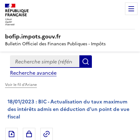
RÉPUBLIQUE
FRANÇAISE
bofip.impots.gouv.fr
Bulletin Officiel des Finances Publiques - Impôts
Recherche simple (références, mots clés, partie du titre
Formulaire
Rechercher
de
Recherche avancée
recherche
Voir le fil d'Ariane
18/01/2023 : BIC - Actualisation du taux maximum
des intérêts admis en déduction d'un point de vue
fiscal
Exporter le document au format pdf
Permalien : adresse web de ce doc