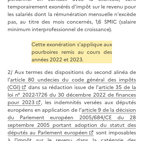
temporairement exonérés d’impôt sur le revenu pour
les salariés dont la rémunération mensuelle n'excède
pas, au titre des mois concernés, 1,6 SMIC (salaire
minimum interprofessionnel de croissance).
Cette exonération s'applique aux
pourboires remis au cours des
années 2022 et 2023.
2/ Aux termes des dispositions du second alinéa de
l'
article 80 undecies du code général des impôts
(CGI)
dans sa rédaction issue de l'
article 35 de la
loi
n° 2022-1726
du 30 décembre 2022 de finances
pour 2023
, les indemnités versées aux députés
européens en application de l'
article 9 de la décision
du Parlement européen 2005/684/CE du 28
septembre 2005 portant adoption du statut des
députés au Parlement européen
sont imposables
à l'impôt sur le revenu dans la catégorie des