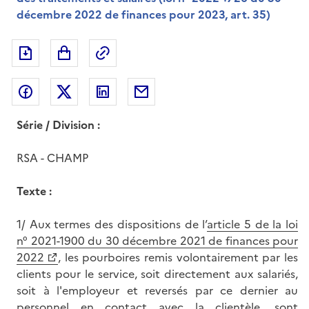
décembre 2022 de finances pour 2023, art. 35)
Exporter le document au format pdf
Permalien : adresse web de ce doc
Partager sur Facebook
Partager sur Twitter
Partager sur LinkedIn
Partager par messagerie
Série / Division :
RSA - CHAMP
Texte :
1/ Aux termes des dispositions de l’
article 5 de la loi
n° 2021-1900
du 30 décembre 2021 de finances pour
2022
, les pourboires remis volontairement par les
clients pour le service, soit directement aux salariés,
soit à l'employeur et reversés par ce dernier au
personnel en contact avec la clientèle, sont