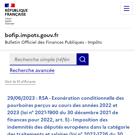
RÉPUBLIQUE
FRANÇAISE
bofip.impots.gouv.fr
Bulletin Officiel des Finances Publiques - Impôts
Recherche simple (références, mots clés, partie du titre
Formulaire
Rechercher
de
Recherche avancée
recherche
Voir le fil d'Ariane
29/06/2023 : RSA - Exonération conditionnelle des
pourboires perçus au cours des années 2022 et
2023 (loi n° 2021-1900 du 30 décembre 2021 de
finances pour 2022, art. 5) - Imposition des
indemnités des députés européens dans la catégorie
des traitements et salaires (loi n° 2022-1726 du 30