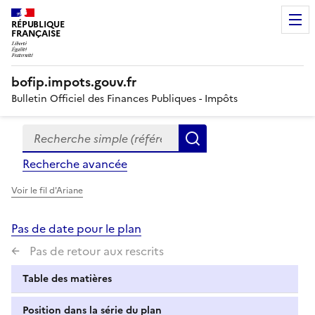
RÉPUBLIQUE
FRANÇAISE
bofip.impots.gouv.fr
Bulletin Officiel des Finances Publiques - Impôts
Recherche simple (références, mots clés, partie du titre
Formulaire
Rechercher
de
Recherche avancée
recherche
Voir le fil d'Ariane
Pas de date pour le plan
Pas de retour aux rescrits
Table des matières
Position dans la série du plan