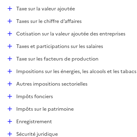
é
D
Taxe sur la valeur ajoutée
p
é
l
D
Taxes sur le chiffre d’affaires
p
i
é
l
e
D
Cotisation sur la valeur ajoutée des entreprises
p
i
r
é
l
e
D
Taxes et participations sur les salaires
p
i
r
é
l
e
D
Taxe sur les facteurs de production
p
i
r
é
l
e
D
Impositions sur les énergies, les alcools et les tabacs
p
i
r
é
l
e
D
Autres impositions sectorielles
p
i
r
é
l
e
D
Impôts fonciers
p
i
r
é
l
e
D
Impôts sur le patrimoine
p
i
r
é
l
e
D
Enregistrement
p
i
r
é
l
e
D
Sécurité juridique
p