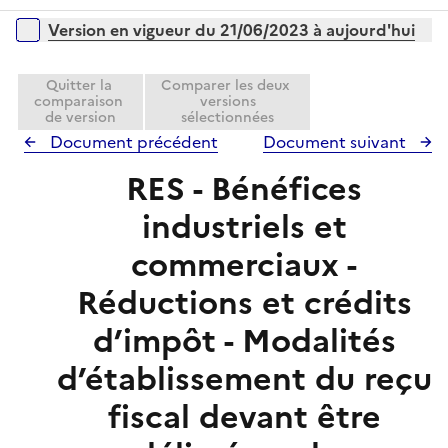
i
r
é
l
e
Versions sur la période
Version en vigueur du 21/06/2023 à aujourd'hui
p
i
r
l
e
i
Quitter la
Comparer les deux
r
comparaison
versions
e
de version
sélectionnées
r
Document précédent
Document suivant
RES - Bénéfices
industriels et
commerciaux -
Réductions et crédits
d’impôt - Modalités
d’établissement du reçu
fiscal devant être