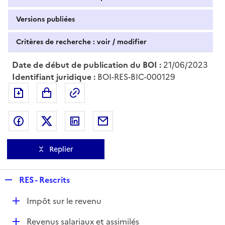
Versions publiées
Critères de recherche : voir / modifier
Date de début de publication du BOI :
21/06/2023
Identifiant juridique :
BOI-RES-BIC-000129
Exporter le document au format pdf
Permalien : adresse web de ce doc
Partager sur Facebook
Partager sur Twitter
Partager sur LinkedIn
Partager par messagerie
Replier
R
RES - Rescrits
e
D
Impôt sur le revenu
p
é
l
D
Revenus salariaux et assimilés
p