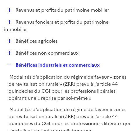
i
é
l
e
D
Revenus et profits du patrimoine mobilier
p
i
r
é
l
e
D
Revenus fonciers et profits du patrimoine
p
i
r
é
immobilier
l
e
p
i
r
D
Bénéfices agricoles
l
e
é
i
r
D
Bénéfices non commerciaux
p
e
é
l
r
R
Bénéfices industriels et commerciaux
p
i
e
l
e
Modalités d'application du régime de faveur « zones
p
i
r
de revitalisation rurale » (ZRR) prévu à l'article 44
l
e
quindecies du CGI pour les professions libérales
i
r
opérant une « reprise par soi-même »
e
r
Modalités d'application du régime de faveur « zones
de revitalisation rurale » (ZRR) prévu à l'article 44
quindecies du CGI pour les professionnels libéraux qui
s'installent en tant que collaborateur