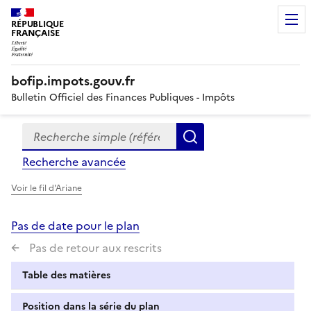
RÉPUBLIQUE
FRANÇAISE
bofip.impots.gouv.fr
Bulletin Officiel des Finances Publiques - Impôts
Recherche simple (références, mots clés, partie du titre
Formulaire
Rechercher
de
Recherche avancée
recherche
Voir le fil d'Ariane
Pas de date pour le plan
Pas de retour aux rescrits
Table des matières
Position dans la série du plan