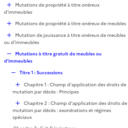
l
D
Mutations de propriété à titre onéreux
p
i
é
d'immeubles
l
e
p
i
r
D
Mutations de propriété à titre onéreux de meubles
l
e
é
i
r
D
Mutation de jouissance à titre onéreux de meubles
p
e
é
ou d'immeubles
l
r
p
i
R
Mutations à titre gratuit de meubles ou
l
e
e
d'immeubles
i
r
p
e
R
Titre 1 : Successions
l
r
e
i
D
Chapitre 1 : Champ d'application des droits de
p
e
é
mutation par décès : Principes
l
r
p
i
D
Chapitre 2 : Champ d'application des droits de
l
e
é
mutation par décès : exonérations et régimes
i
r
p
spéciaux
e
l
r