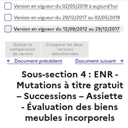
é
i
r
Versions sur la période
Version en vigueur du 02/05/2019 à aujourd'hui
p
e
l
r
Version en vigueur du 29/12/2017 au 02/05/2019
i
e
Version en vigueur du 12/09/2012 au 29/12/2017
r
Quitter la
Comparer les deux
comparaison
versions
de version
sélectionnées
Document précédent
Document suivant
Sous-section 4 : ENR -
Mutations à titre gratuit
– Successions – Assiette
- Évaluation des biens
meubles incorporels