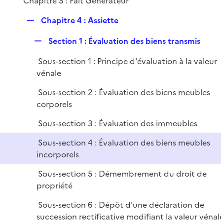
Chapitre 3 : Fait Générateur
i
e
R
Chapitre 4 : Assiette
r
e
R
Section 1 : Évaluation des biens transmis
p
e
l
Sous-section 1 : Principe d'évaluation à la valeur
p
i
vénale
l
e
i
r
Sous-section 2 : Évaluation des biens meubles
e
corporels
r
Sous-section 3 : Évaluation des immeubles
Sous-section 4 : Évaluation des biens meubles
incorporels
Sous-section 5 : Démembrement du droit de
propriété
Sous-section 6 : Dépôt d'une déclaration de
succession rectificative modifiant la valeur vénal