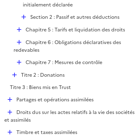
initialement déclarée
D
Section 2 : Passif et autres déductions
é
D
Chapitre 5 : Tarifs et liquidation des droits
p
é
l
D
Chapitre 6 : Obligations déclaratives des
p
i
é
redevables
l
e
p
i
r
D
Chapitre 7 : Mesures de contrôle
l
e
é
i
r
D
Titre 2 : Donations
p
e
é
l
r
Titre 3 : Biens mis en Trust
p
i
l
e
D
Partages et opérations assimilées
i
r
é
e
D
Droits dus sur les actes relatifs à la vie des sociétés
p
r
é
et assimilés
l
p
i
D
Timbre et taxes assimilées
l
e