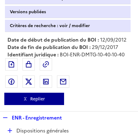
Versions publiées
Critères de recherche : voir / modifier
Date de début de publication du BOI :
12/09/2012
Date de fin de publication du BOI :
29/12/2017
Identifiant juridique :
BOI-ENR-DMTG-10-40-10-40
Exporter le document au format pdf
Permalien : adresse web de ce doc
Partager sur Facebook
Partager sur Twitter
Partager sur LinkedIn
Partager par messagerie
Replier
R
ENR - Enregistrement
e
D
Dispositions générales
p
é