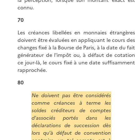
la perception, lorsque son montant exact est
connu.
70
Les créances libellées en monnaies étrangères
doivent être évaluées en appliquant le cours des
changes fixé à la Bourse de Paris, à la date du fait
générateur de l'impôt ou, à défaut de cotation
ce jour-là, le cours fixé à une date suffisamment
rapprochée.
80
Ne doivent pas être considérés
comme créances à terme les
soldes créditeurs de comptes
d'associés portés dans les
déclarations de succession dès
lors qu'à défaut de convention