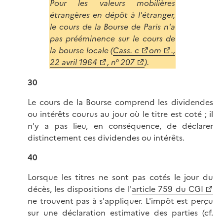
Pour les valeurs mobilières
étrangères en dépôt à l'étranger,
le cours de la Bourse de Paris n'a
pas prééminence sur le cours de
la bourse locale (
Cass. c
om
.,
22 avril 196
4
, n° 207
).
30
Le cours de la Bourse comprend les dividendes
ou intérêts courus au jour où le titre est coté ; il
n'y a pas lieu, en conséquence, de déclarer
distinctement ces dividendes ou intérêts.
40
Lorsque les titres ne sont pas cotés le jour du
décès, les dispositions de l'
article 759 du CGI
ne trouvent pas à s'appliquer. L'impôt est perçu
sur une déclaration estimative des parties (cf.