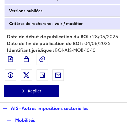
Versions publiées
Critères de recherche : voir / modifier
Date de début de publication du BOI :
28/05/2025
Date de fin de publication du BOI :
04/06/2025
Identifiant juridique :
BOI-AIS-MOB-10-10
Exporter le document au format pdf
Permalien : adresse web de ce doc
Partager sur Facebook
Partager sur Twitter
Partager sur LinkedIn
Partager par messagerie
Replier
R
AIS - Autres impositions sectorielles
e
R
Mobilités
p
e