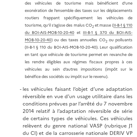
des véhicules de tourisme mais bénéficient d’une
exonération de l’ensemble des taxes sur les déplacements
routiers frappant spécifiquement les véhicules de
tourisme, qu’il s’agisse des malus CO
et masse (
II-B-1 § 110
2
du BOI-AIS-MOB-10-20-40
et
III-B-1 § 370 du BOI-AIS-
MOB-10-20-40
) ou des taxes annuelles CO
ou polluants
2
(II-B-1 § 110 du BOI-AIS-MOB-10-20-40). Leur qualification
en tant que véhicule de tourisme permet en revanche de
les rendre éligibles aux régimes fiscaux propres à ces
véhicules au sein d’autres impositions (impôt sur le
bénéfice des sociétés ou impôt sur le revenu).
les véhicules faisant l’objet d’une adaptation
réversible en vue d’un usage utilitaire dans les
conditions prévues par l’arrêté du 7 novembre
2014 relatif à l’adaptation réversible de série
de certains types de véhicules. Ces véhicules
relèvent du genre national VASP (rubrique J1
du CI) et de la carrosserie nationale DERIV VP