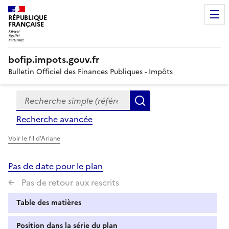
RÉPUBLIQUE
FRANÇAISE
bofip.impots.gouv.fr
Bulletin Officiel des Finances Publiques - Impôts
Recherche simple (références, mots clés, partie du titre
Formulaire
Rechercher
de
Recherche avancée
recherche
Voir le fil d'Ariane
Pas de date pour le plan
Pas de retour aux rescrits
Table des matières
Position dans la série du plan