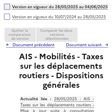
i
e
Version en vigueur du 28/05/2025 au 04/06/2025
r
Version en vigueur du 10/07/2024 au 28/05/2025
Quitter la
Comparer les deux
comparaison
versions
de version
sélectionnées
Document précédent
Document suivant
AIS - Mobilités - Taxes
sur les déplacements
routiers - Dispositions
générales
Actualité liée :
28/05/2025 :
AIS -
Taxes sur les déplacements routiers -
Mise à jour suite à consultation