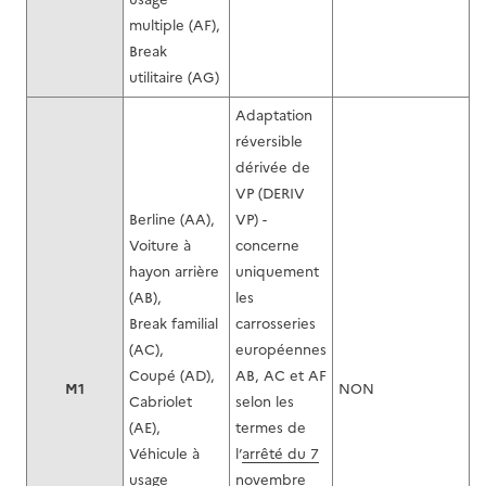
multiple (AF),
Break
utilitaire (AG)
Adaptation
réversible
dérivée de
VP (DERIV
Berline (AA),
VP) -
Voiture à
concerne
hayon arrière
uniquement
(AB),
les
Break familial
carrosseries
(AC),
européennes
Coupé (AD),
AB, AC et AF
M1
NON
Cabriolet
selon les
(AE),
termes de
Véhicule à
l’
arrêté du 7
usage
novembre