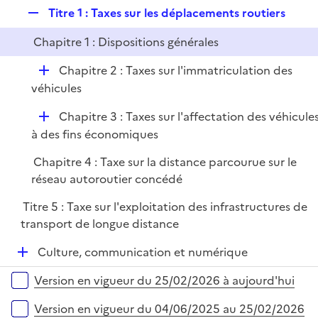
l
R
Titre 1 : Taxes sur les déplacements routiers
p
i
e
l
e
Chapitre 1 : Dispositions générales
p
i
r
l
e
D
Chapitre 2 : Taxes sur l'immatriculation des
i
r
é
véhicules
e
p
r
D
Chapitre 3 : Taxes sur l'affectation des véhicule
l
é
à des fins économiques
i
p
e
Chapitre 4 : Taxe sur la distance parcourue sur le
l
r
réseau autoroutier concédé
i
e
Titre 5 : Taxe sur l'exploitation des infrastructures de
r
transport de longue distance
D
Culture, communication et numérique
é
Versions sur la période
Version en vigueur du 25/02/2026 à aujourd'hui
p
l
Version en vigueur du 04/06/2025 au 25/02/2026