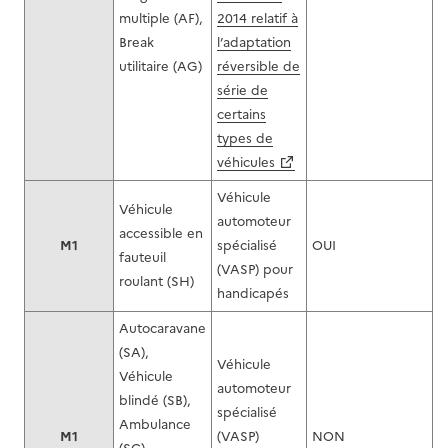
multiple (AF),
2014 relatif à
Break
l’adaptation
utilitaire (AG)
réversible de
série de
certains
types de
véhicules
Véhicule
Véhicule
automoteur
accessible en
M1
spécialisé
OUI
fauteuil
(VASP) pour
roulant (SH)
handicapés
Autocaravane
(SA),
Véhicule
Véhicule
automoteur
blindé (SB),
spécialisé
Ambulance
M1
(VASP)
NON