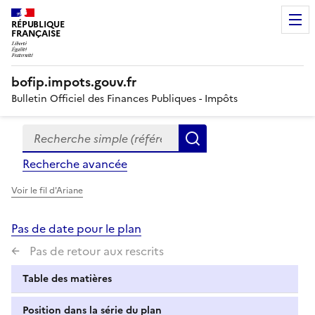
RÉPUBLIQUE
FRANÇAISE
bofip.impots.gouv.fr
Bulletin Officiel des Finances Publiques - Impôts
Recherche simple (références, mots clés, partie du titre
Formulaire
Rechercher
de
Recherche avancée
recherche
Voir le fil d'Ariane
Pas de date pour le plan
Pas de retour aux rescrits
Table des matières
Position dans la série du plan