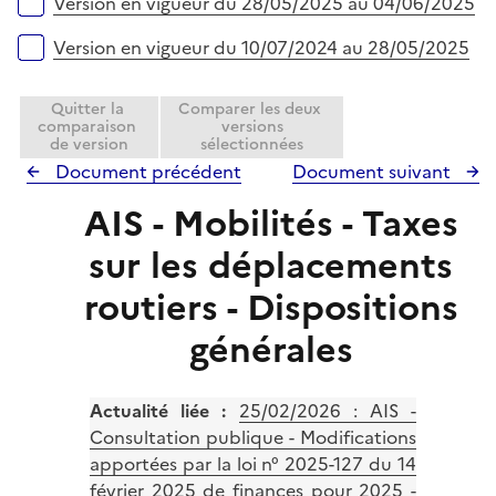
e
Version en vigueur du 28/05/2025 au 04/06/2025
r
Version en vigueur du 10/07/2024 au 28/05/2025
Quitter la
Comparer les deux
comparaison
versions
de version
sélectionnées
Document précédent
Document suivant
AIS - Mobilités - Taxes
sur les déplacements
routiers - Dispositions
générales
Actualité liée :
25/02/2026 :
AIS -
Consultation publique - Modifications
apportées par la loi n° 2025-127 du 14
février 2025 de finances pour 2025 -