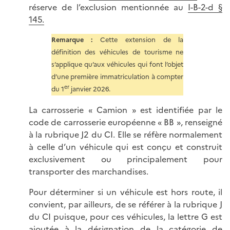
réserve de l’exclusion mentionnée au
I-B-2-d §
145.
Remarque :
Cette extension de la
définition des véhicules de tourisme ne
s’applique qu’aux véhicules qui font l’objet
d’une première immatriculation à compter
er
du 1
janvier 2026.
La carrosserie « Camion » est identifiée par le
code de carrosserie européenne « BB », renseigné
à la rubrique J2 du CI. Elle se réfère normalement
à celle d’un véhicule qui est conçu et construit
exclusivement ou principalement pour
transporter des marchandises.
Pour déterminer si un véhicule est hors route, il
convient, par ailleurs, de se référer à la rubrique J
du CI puisque, pour ces véhicules, la lettre G est
ajoutée à la désignation de la catégorie de