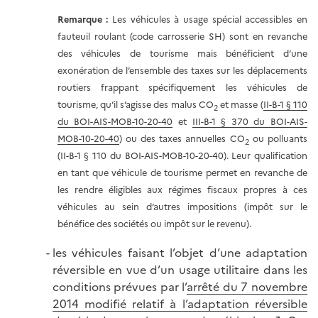
Remarque :
Les véhicules à usage spécial accessibles en
fauteuil roulant (code carrosserie SH) sont en revanche
des véhicules de tourisme mais bénéficient d’une
exonération de l’ensemble des taxes sur les déplacements
routiers frappant spécifiquement les véhicules de
tourisme, qu’il s’agisse des malus CO
et masse (
II-B-1 § 110
2
du BOI-AIS-MOB-10-20-40
et
III-B-1 § 370 du BOI-AIS-
MOB-10-20-40
) ou des taxes annuelles CO
ou polluants
2
(II-B-1 § 110 du BOI-AIS-MOB-10-20-40). Leur qualification
en tant que véhicule de tourisme permet en revanche de
les rendre éligibles aux régimes fiscaux propres à ces
véhicules au sein d’autres impositions (impôt sur le
bénéfice des sociétés ou impôt sur le revenu).
les véhicules faisant l’objet d’une adaptation
réversible en vue d’un usage utilitaire dans les
conditions prévues par l’
arrêté du 7 novembre
2014 modifié relatif à l’adaptation réversible