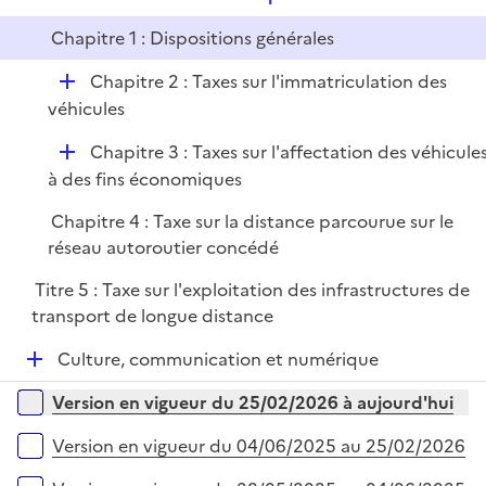
i
e
l
e
Chapitre 1 : Dispositions générales
p
i
r
l
e
D
Chapitre 2 : Taxes sur l'immatriculation des
i
r
é
véhicules
e
p
r
D
Chapitre 3 : Taxes sur l'affectation des véhicule
l
é
à des fins économiques
i
p
e
Chapitre 4 : Taxe sur la distance parcourue sur le
l
r
réseau autoroutier concédé
i
e
Titre 5 : Taxe sur l'exploitation des infrastructures de
r
transport de longue distance
D
Culture, communication et numérique
é
Versions sur la période
Version en vigueur du 25/02/2026 à aujourd'hui
p
l
Version en vigueur du 04/06/2025 au 25/02/2026
i