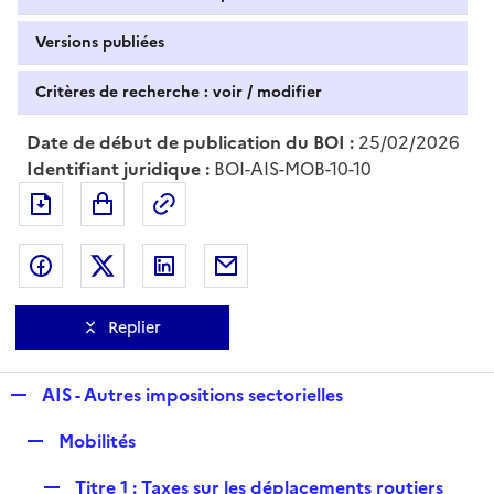
Versions publiées
Critères de recherche : voir / modifier
Date de début de publication du BOI :
25/02/2026
Identifiant juridique :
BOI-AIS-MOB-10-10
Exporter le document au format pdf
Permalien : adresse web de ce doc
Partager sur Facebook
Partager sur Twitter
Partager sur LinkedIn
Partager par messagerie
Replier
R
AIS - Autres impositions sectorielles
e
R
Mobilités
p
e
l
R
Titre 1 : Taxes sur les déplacements routiers
p