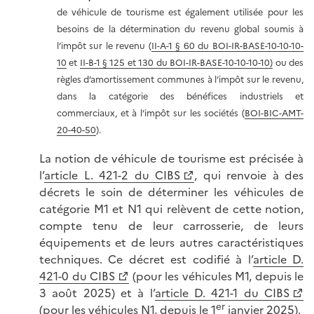
de véhicule de tourisme est également utilisée pour les
besoins de la détermination du revenu global soumis à
l’impôt sur le revenu (
II-A-1 § 60 du BOI-IR-BASE-10-10-10-
10
et
II-B-1 § 125 et 130 du BOI-IR-BASE-10-10-10-10)
ou des
règles d’amortissement communes à l’impôt sur le revenu,
dans la catégorie des bénéfices industriels et
commerciaux, et à l’impôt sur les sociétés (
BOI-BIC-AMT-
20-40-50
).
La notion de véhicule de tourisme est précisée à
l’
article L. 421-2 du CIBS
, qui renvoie à des
décrets le soin de déterminer les véhicules de
catégorie M1 et N1 qui relèvent de cette notion,
compte tenu de leur carrosserie, de leurs
équipements et de leurs autres caractéristiques
techniques. Ce décret est codifié à l’
article D.
421-0 du CIBS
(pour les véhicules M1, depuis le
3 août 2025) et à l’
article D. 421-1 du CIBS
er
(pour les véhicules N1, depuis le 1
janvier 2025).