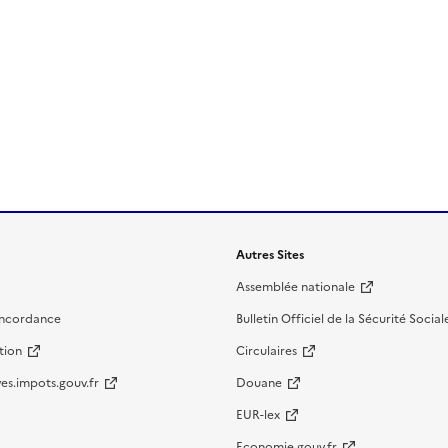
Autres Sites
Assemblée nationale
oncordance
Bulletin Officiel de la Sécurité Social
tion
Circulaires
es.impots.gouv.fr
Douane
EUR-lex
Economie.gouv.fr