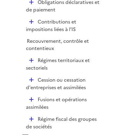
D
Obligations déclaratives et
e
é
de paiement
r
p
D
Contributions et
l
é
impositions liées à l'IS
i
p
e
Recouvrement, contrôle et
l
r
contentieux
i
e
D
Régimes territoriaux et
r
é
sectoriels
p
D
Cession ou cessation
l
é
d'entreprises et assimilées
i
p
e
D
Fusions et opérations
l
r
é
assimilées
i
p
e
D
Régime fiscal des groupes
l
r
é
de sociétés
i
p