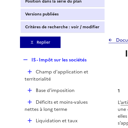
Position dans la série du plan
Versions publiées
Critères de recherche : voir / modifier
Docu
Replier
R
IS - Impôt sur les sociétés
e
D
Champ d'application et
p
é
territorialité
l
p
i
D
Base d'imposition
1
l
e
é
i
r
D
Déficits et moins-values
L’
art
p
e
é
nettes à long terme
une 
l
r
p
elle
i
D
Liquidation et taux
l
s’ap
e
é