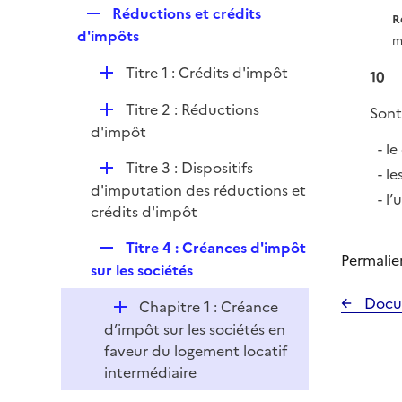
i
r
R
Réductions et crédits
p
R
e
e
d'impôts
l
m
r
p
i
D
Titre 1 : Crédits d'impôt
l
10
e
é
i
r
D
Titre 2 : Réductions
Sont
p
e
é
d'impôt
l
r
le
p
i
D
Titre 3 : Dispositifs
l
le
e
é
d'imputation des réductions et
i
l’
r
p
crédits d'impôt
e
l
r
R
Titre 4 : Créances d'impôt
i
Permalie
e
sur les sociétés
e
p
r
Docu
D
Chapitre 1 : Créance
l
é
d’impôt sur les sociétés en
i
p
faveur du logement locatif
e
l
intermédiaire
r
i