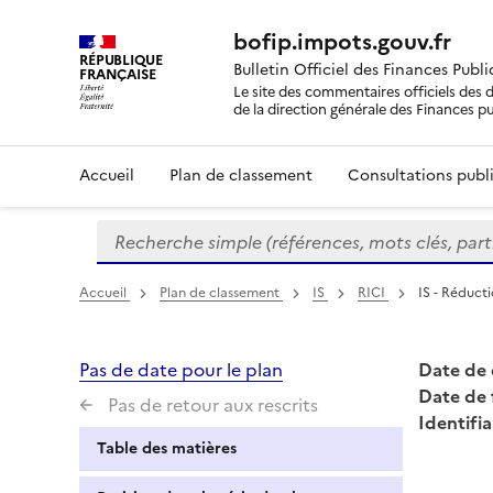
bofip.impots.gouv.fr
RÉPUBLIQUE
Bulletin Officiel des Finances Publ
FRANÇAISE
Le site des commentaires officiels des d
de la direction générale des Finances p
Accueil
Plan de classement
Consultations publi
Recherche simple (références, mots clés, partie 
Formulaire
de
recherche
Accueil
Plan de classement
IS
RICI
IS - Réducti
Pas de date pour le plan
Date de 
Date de 
Pas de retour aux rescrits
Identifia
Table des matières