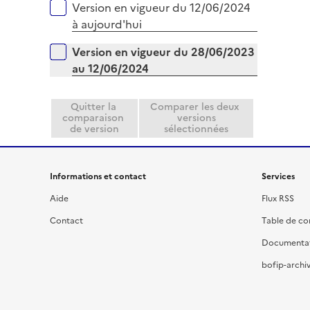
e
Versions sur la période
Version en vigueur du 12/06/2024
l
r
à aujourd'hui
i
e
Version en vigueur du 28/06/2023
r
au 12/06/2024
Quitter la
Comparer les deux
comparaison
versions
de version
sélectionnées
Informations et contact
Services
Aide
Flux RSS
Contact
Table de c
Documenta
bofip-archiv