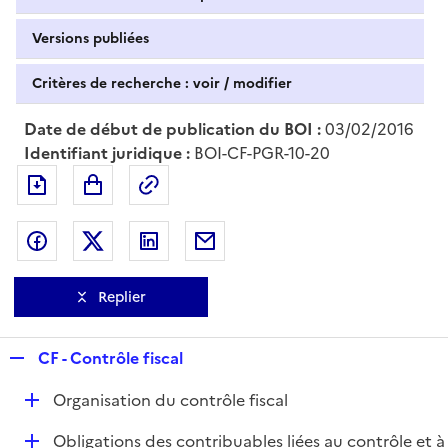
Versions publiées
Critères de recherche : voir / modifier
Date de début de publication du BOI :
03/02/2016
Identifiant juridique :
BOI-CF-PGR-10-20
Exporter le document au format pdf
Permalien : adresse web de ce doc
Partager sur Facebook
Partager sur Twitter
Partager sur LinkedIn
Partager par messagerie
Replier
R
CF - Contrôle fiscal
e
D
Organisation du contrôle fiscal
p
é
l
D
Obligations des contribuables liées au contrôle et à
p