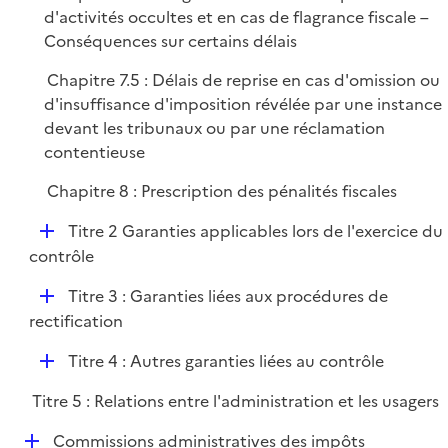
d'activités occultes et en cas de flagrance fiscale –
Conséquences sur certains délais
Chapitre 7.5 : Délais de reprise en cas d'omission ou
d'insuffisance d'imposition révélée par une instance
devant les tribunaux ou par une réclamation
contentieuse
Chapitre 8 : Prescription des pénalités fiscales
D
Titre 2 Garanties applicables lors de l'exercice du
é
contrôle
p
D
Titre 3 : Garanties liées aux procédures de
l
é
rectification
i
p
e
D
Titre 4 : Autres garanties liées au contrôle
l
r
é
i
Titre 5 : Relations entre l'administration et les usagers
p
e
l
r
D
Commissions administratives des impôts