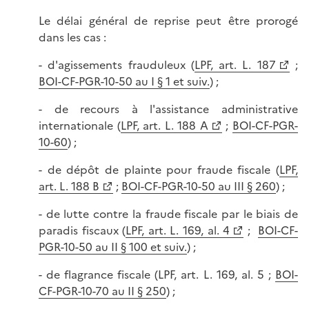
Le délai général de reprise peut être prorogé
dans les cas :
- d'agissements frauduleux (
LPF, art. L. 187
;
BOI-CF-PGR-10-50 au I § 1 et suiv.
) ;
- de recours à l'assistance administrative
internationale (
LPF, art. L. 188 A
;
BOI-CF-PGR-
10-60
) ;
- de dépôt de plainte pour fraude fiscale (
LPF,
art. L. 188 B
;
BOI-CF-PGR-10-50 au III § 260
) ;
- de lutte contre la fraude fiscale par le biais de
paradis fiscaux (
LPF, art. L. 169, al. 4
;
BOI-CF-
PGR-10-50 au II § 100 et suiv.
) ;
- de flagrance fiscale (LPF, art. L. 169, al. 5 ;
BOI-
CF-PGR-10-70 au II § 250
) ;