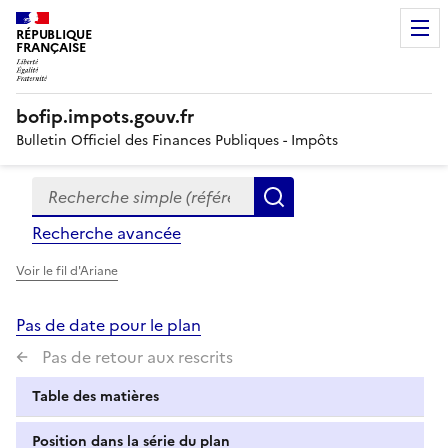
RÉPUBLIQUE
FRANÇAISE
bofip.impots.gouv.fr
Bulletin Officiel des Finances Publiques - Impôts
Recherche simple (références, mots clés, partie du titre
Formulaire
Rechercher
de
Recherche avancée
recherche
Voir le fil d'Ariane
Pas de date pour le plan
Pas de retour aux rescrits
Table des matières
Position dans la série du plan