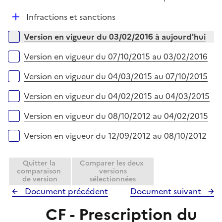
i
é
e
D
Infractions et sanctions
p
r
é
l
Versions sur la période
Version en vigueur du 03/02/2016 à aujourd'hui
p
i
l
e
Version en vigueur du 07/10/2015 au 03/02/2016
i
r
e
Version en vigueur du 04/03/2015 au 07/10/2015
r
Version en vigueur du 04/02/2015 au 04/03/2015
Version en vigueur du 08/10/2012 au 04/02/2015
Version en vigueur du 12/09/2012 au 08/10/2012
Quitter la
Comparer les deux
comparaison
versions
de version
sélectionnées
Document précédent
Document suivant
CF - Prescription du