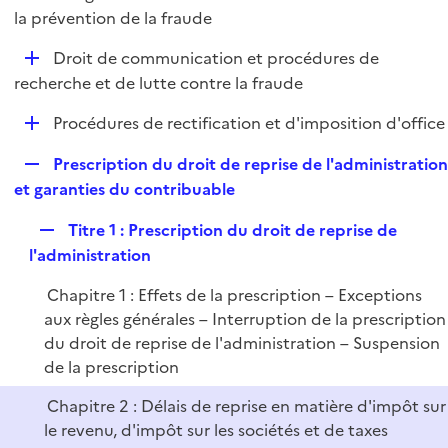
i
é
la prévention de la fraude
l
e
p
i
r
D
Droit de communication et procédures de
l
e
é
recherche et de lutte contre la fraude
i
r
p
e
D
Procédures de rectification et d'imposition d'office
l
r
é
i
R
Prescription du droit de reprise de l'administratio
p
e
e
et garanties du contribuable
l
r
p
i
R
Titre 1 : Prescription du droit de reprise de
l
e
e
l'administration
i
r
p
e
Chapitre 1 : Effets de la prescription – Exceptions
l
r
aux règles générales – Interruption de la prescription
i
du droit de reprise de l'administration – Suspension
e
de la prescription
r
Chapitre 2 : Délais de reprise en matière d'impôt sur
le revenu, d'impôt sur les sociétés et de taxes