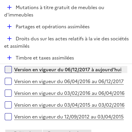
p
i
D
Mutations à titre gratuit de meubles ou
l
e
é
d'immeubles
i
r
p
e
D
Partages et opérations assimilées
l
r
é
i
D
Droits dus sur les actes relatifs à la vie des sociétés
p
e
é
et assimilés
l
r
p
i
D
Timbre et taxes assimilées
l
e
é
i
r
Versions sur la période
Version en vigueur du 06/12/2017 à aujourd'hui
p
e
l
r
Version en vigueur du 06/04/2016 au 06/12/2017
i
e
Version en vigueur du 03/02/2016 au 06/04/2016
r
Version en vigueur du 03/04/2015 au 03/02/2016
Version en vigueur du 12/09/2012 au 03/04/2015