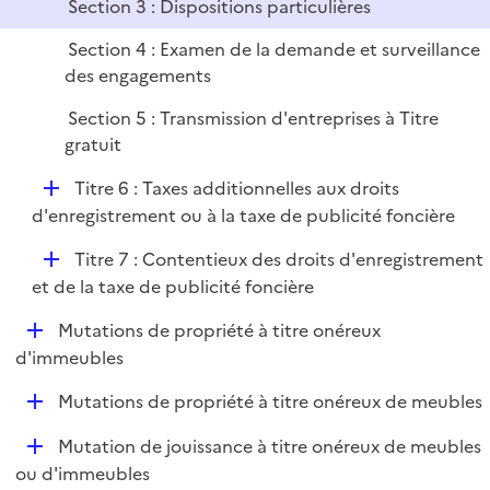
Section 3 : Dispositions particulières
Section 4 : Examen de la demande et surveillance
des engagements
Section 5 : Transmission d'entreprises à Titre
gratuit
D
Titre 6 : Taxes additionnelles aux droits
é
d'enregistrement ou à la taxe de publicité foncière
p
D
Titre 7 : Contentieux des droits d'enregistrement
l
é
et de la taxe de publicité foncière
i
p
e
D
Mutations de propriété à titre onéreux
l
r
é
d'immeubles
i
p
e
D
Mutations de propriété à titre onéreux de meubles
l
r
é
i
D
Mutation de jouissance à titre onéreux de meubles
p
e
é
ou d'immeubles
l
r