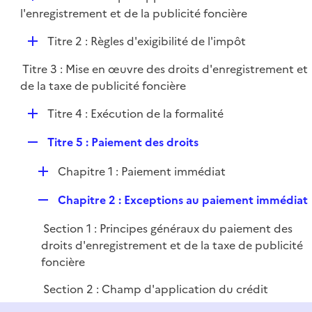
i
é
l'enregistrement et de la publicité foncière
l
e
p
i
r
D
Titre 2 : Règles d'exigibilité de l'impôt
l
e
é
i
r
Titre 3 : Mise en œuvre des droits d'enregistrement et
p
e
de la taxe de publicité foncière
l
r
i
D
Titre 4 : Exécution de la formalité
e
é
r
R
Titre 5 : Paiement des droits
p
e
l
D
Chapitre 1 : Paiement immédiat
p
i
é
l
e
R
Chapitre 2 : Exceptions au paiement immédiat
p
i
r
e
l
e
Section 1 : Principes généraux du paiement des
p
i
r
droits d'enregistrement et de la taxe de publicité
l
e
foncière
i
r
e
Section 2 : Champ d'application du crédit
r