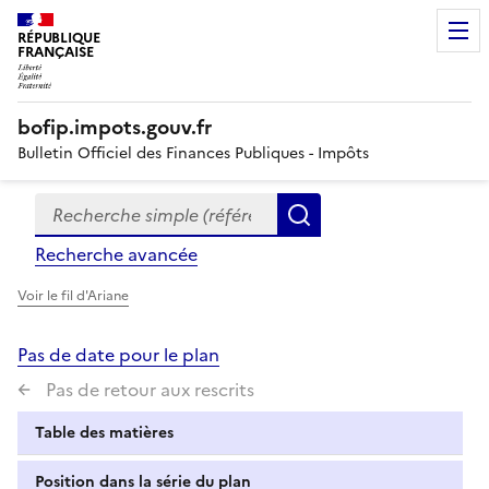
RÉPUBLIQUE
FRANÇAISE
bofip.impots.gouv.fr
Bulletin Officiel des Finances Publiques - Impôts
Recherche simple (références, mots clés, partie du titre
Formulaire
Rechercher
de
Recherche avancée
recherche
Voir le fil d'Ariane
Pas de date pour le plan
Pas de retour aux rescrits
Table des matières
Position dans la série du plan