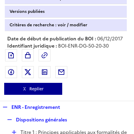
Versions publiées
Critères de recherche : voir / modifier
Date de début de publication du BOI :
06/12/2017
Identifiant juridique :
BOI-ENR-DG-50-20-30
Exporter le document au format pdf
Permalien : adresse web de ce doc
Partager sur Facebook
Partager sur Twitter
Partager sur LinkedIn
Partager par messagerie
Replier
R
ENR - Enregistrement
e
R
Dispositions générales
p
e
l
D
Titre 1 : Principes applicables aux formalités de
p