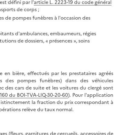
st défini par l'
article L. 2223-19 du code général
nsports de corps ;
ses de pompes funèbres à l'occasion des
ploitants d'ambulances, embaumeurs, régies
utions de dossiers, « présences », soins
 en bière, effectués par les prestataires agréés
les des pompes funèbres) dans des véhicules
 des cars de suite et les voitures du clergé sont
 160 du BOI-TVA-LIQ-30-20-60
). Pour l'application
distinctement la fraction du prix correspondant à
pérations relève du taux normal.
xes (fleurs, garnitures de cercueils, accessoires de