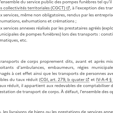
l'ensemble du service public des pompes funèbres tel qu'il e
s collectivités territoriales (CGCT)
, à l'exception des tra
x services, même non obligatoires, rendus par les entrepri
humations, exhumations et crémations ;
x services annexes réalisés par les prestataires agréés (ex
nicipales de pompes funèbres) lors des transports : constit
matiques, etc.
transports de corps proprement dits, avant et après mise
loitants d'ambulances, embaumeurs, régies municipa
agés à cet effet ainsi que les transports de personnes avec
ibles du taux réduit (
CGI, art. 279, b quater
et
IV-A-4 §
aux réduit, il appartient aux redevables de comptabiliser 
restation de transport de corps. À défaut, l'ensemble des o
n, les livraisons de biens ou les prestations de services anne