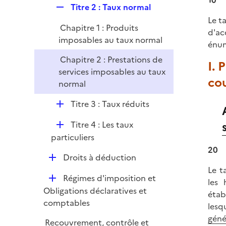
10
l
e
R
Titre 2 : Taux normal
i
r
e
Le t
e
Chapitre 1 : Produits
p
d'ac
r
imposables au taux normal
l
énu
i
Chapitre 2 : Prestations de
I. 
e
services imposables au taux
r
co
normal
D
Titre 3 : Taux réduits
é
D
Titre 4 : Les taux
p
é
particuliers
l
p
20
i
D
Droits à déduction
l
e
é
Le t
i
r
D
Régimes d'imposition et
p
les 
e
é
Obligations déclaratives et
l
étab
r
p
comptables
i
lesq
l
e
géné
Recouvrement, contrôle et