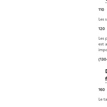
110
Les 
120
Les 
est 
impo
(130
160
Le t