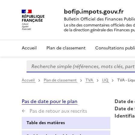
bofip.impots.gouv.fr
RÉPUBLIQUE
Bulletin Officiel des Finances Publ
FRANÇAISE
Le site des commentaires officiels des d
de la direction générale des Finances p
Accueil
Plan de classement
Consultations publi
Recherche simple (références, mots clés, partie 
Formulaire
de
recherche
Accueil
Plan de classement
TVA
LIQ
TVA - Liqu
Pas de date pour le plan
Date de 
Date de 
Pas de retour aux rescrits
Identifia
Table des matières