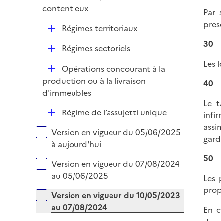
i
r
contentieux
e
Par 
r
pres
D
Régimes territoriaux
é
30
D
Régimes sectoriels
p
é
l
Les 
D
Opérations concourant à la
p
i
é
production ou à la livraison
l
40
e
p
d'immeubles
i
r
Le t
l
e
D
Régime de l’assujetti unique
infi
i
r
é
assi
e
Versions sur la période
Version en vigueur du 05/06/2025
p
gard
r
à aujourd'hui
l
50
i
Version en vigueur du 07/08/2024
e
au 05/06/2025
Les 
r
prop
Version en vigueur du 10/05/2023
au 07/08/2024
En c