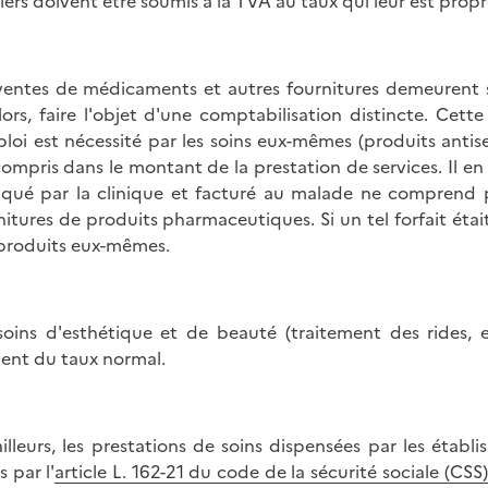
iers doivent être soumis à la TVA au taux qui leur est propr
ventes de médicaments et autres fournitures demeurent s
lors, faire l'objet d'une comptabilisation distincte. Cett
ploi est nécessité par les soins eux-mêmes (produits antis
compris dans le montant de la prestation de services. Il en
iqué par la clinique et facturé au malade ne comprend pa
nitures de produits pharmaceutiques. Si un tel forfait éta
produits eux-mêmes.
soins d'esthétique et de beauté (traitement des rides, 
vent du taux normal.
ailleurs, les prestations de soins dispensées par les étab
s par l'
article L. 162-21 du code de la sécurité sociale (CSS)