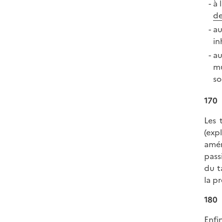
à 
de
au
in
au
mu
so
170
Les 
(exp
amén
pass
du t
la p
180
Enfi