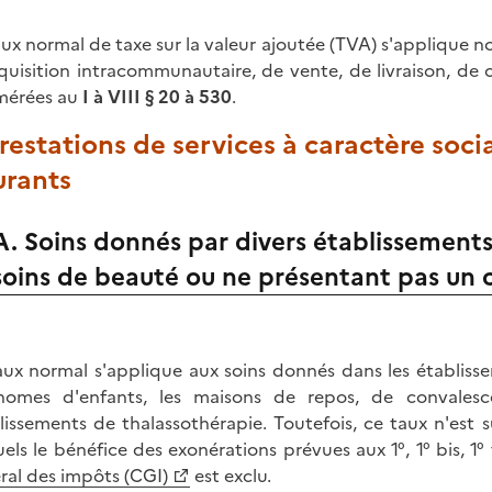
aux normal de taxe sur la valeur ajoutée (TVA) s'applique
quisition intracommunautaire, de vente, de livraison, de 
mérées au
I à VIII § 20 à 530
.
Prestations de services à caractère soc
urants
A. Soins donnés par divers établissements
soins de beauté ou ne présentant pas un 
aux normal s'applique aux soins donnés dans les établisseme
homes d'enfants, les maisons de repos, de convalesc
lissements de thalassothérapie. Toutefois, ce taux n'est 
uels le bénéfice des exonérations prévues aux 1°, 1° bis, 1°
ral des impôts (CGI)
est exclu.