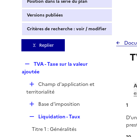
Position dans la série du plan
Versions publiées
Critères de recherche : voir / modifier
Docu
Replier
T
R
TVA - Taxe sur la valeur
e
ajoutée
p
D
Champ d'application et
l
A
é
territorialité
i
e
p
e
D
Base d'imposition
1
l
r
é
i
R
Liquidation - Taux
D'un
p
e
e
pres
l
r
Titre 1 : Généralités
p
i