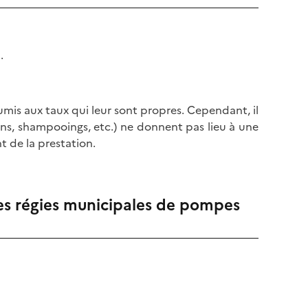
l
p
a
a
p
g
a
.
e
g
e
umis aux taux qui leur sont propres. Cependant, il
tions, shampooings, etc.) ne donnent pas lieu à une
t de la prestation.
 les régies municipales de pompes