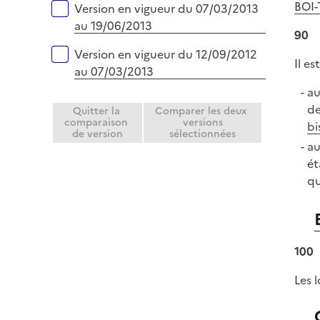
BOI-
Version en vigueur du 07/03/2013
au 19/06/2013
90
Version en vigueur du 12/09/2012
Il e
au 07/03/2013
au
de
Quitter la
Comparer les deux
comparaison
versions
bi
de version
sélectionnées
au
ét
qu
100
Les 