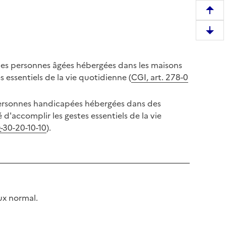
R
e
D
m
e
o
s
n
des personnes âgées hébergées dans les maisons
c
t
s essentiels de la vie quotidienne (
CGI, art. 278-0
e
e
n
r
 personnes handicapées hébergées dans des
d
e
d'accomplir les gestes essentiels de la vie
r
n
-30-20-10-10
).
e
h
e
a
n
u
b
t
a
d
s
e
ux normal.
d
l
e
a