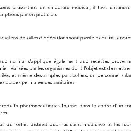
soins présentant un caractère médical, il faut entendre
criptions par un praticien.
locations de salles d'opérations sont passibles du taux norm
aux normal s'applique également aux recettes proven
rmier réalisées par les organismes dont l'objet est de mettre
milés, et même des simples particuliers, un personnel sala
es ou des permanences sanitaires.
produits pharmaceutiques fournis dans le cadre d'un for
res.
as de forfait distinct pour les soins médicaux et les fo