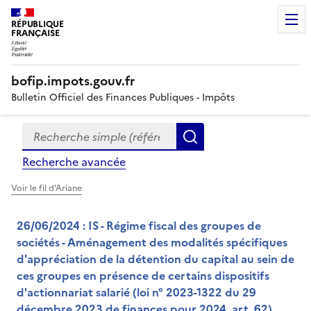
RÉPUBLIQUE
FRANÇAISE
bofip.impots.gouv.fr
Bulletin Officiel des Finances Publiques - Impôts
Recherche simple (références, mots clés, partie du titre
Formulaire
Rechercher
de
Recherche avancée
recherche
Voir le fil d'Ariane
26/06/2024 : IS - Régime fiscal des groupes de
sociétés - Aménagement des modalités spécifiques
d'appréciation de la détention du capital au sein de
ces groupes en présence de certains dispositifs
d'actionnariat salarié (loi n° 2023-1322 du 29
décembre 2023 de finances pour 2024, art. 62)