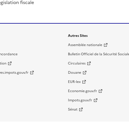
islation fiscale
Autres Sites
Assemblée nationale
oncordance
Bulletin Officiel de la Sécurité Social
tion
Circulaires
es.impots.gouv.fr
Douane
EUR-lex
Economie.gouv.fr
Impots.gouv.fr
Sénat