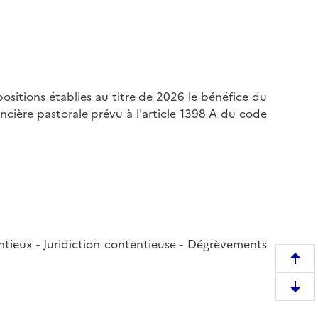
sitions établies au titre de 2026 le bénéfice du
cière pastorale prévu à l'
article 1398 A du code
entieux - Juridiction contentieuse - Dégrèvements
R
e
D
m
e
o