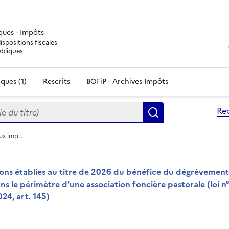
iques - Impôts
ispositions fiscales
ubliques
ques (1)
Rescrits
BOFiP - Archives-Impôts
du titre)
Re
Rechercher
aux imp…
tions établies au titre de 2026 du bénéfice du dégrèvement
ans le périmètre d'une association foncière pastorale (loi n
4, art. 145)