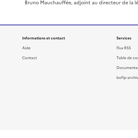
Bruno Mauchauffée, adjoint au directeur de la lég
Informations et contact
Services
Aide
Flux RSS
Contact
Table de c
Documenta
bofip-archiv