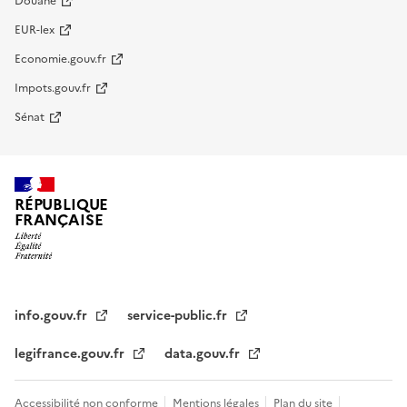
Douane
EUR-lex
Economie.gouv.fr
Impots.gouv.fr
Sénat
RÉPUBLIQUE
FRANÇAISE
info.gouv.fr
service-public.fr
legifrance.gouv.fr
data.gouv.fr
Accessibilité non conforme
Mentions légales
Plan du site