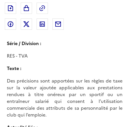
Exporter le document au format pdf
Permalien : adresse web de ce doc
Partager sur Facebook
Partager sur Twitter
Partager sur LinkedIn
Partager par messagerie
Série / Division :
RES - TVA
Texte :
Des précisions sont apportées sur les règles de taxe
sur la valeur ajoutée applicables aux prestations
rendues à titre onéreux par un sportif ou un
entraîneur salarié qui consent à l’utilisation
commerciale des attributs de sa personnalité par le
club qui l’emploie.