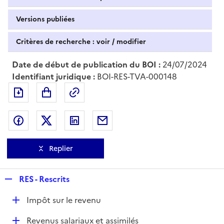
Versions publiées
Critères de recherche : voir / modifier
Date de début de publication du BOI :
24/07/2024
Identifiant juridique :
BOI-RES-TVA-000148
Exporter le document au format pdf
Permalien : adresse web de ce doc
Partager sur Facebook
Partager sur Twitter
Partager sur LinkedIn
Partager par messagerie
Replier
R
RES - Rescrits
e
D
Impôt sur le revenu
p
é
l
D
Revenus salariaux et assimilés
p