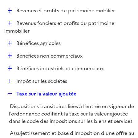
i
é
l
e
D
Revenus et profits du patrimoine mobilier
p
i
r
é
l
e
D
Revenus fonciers et profits du patrimoine
p
i
r
é
immobilier
l
e
p
i
r
D
Bénéfices agricoles
l
e
é
i
r
D
Bénéfices non commerciaux
p
e
é
l
r
D
Bénéfices industriels et commerciaux
p
i
é
l
e
D
Impôt sur les sociétés
p
i
r
é
l
e
R
Taxe sur la valeur ajoutée
p
i
r
e
l
e
Dispositions transitoires liées à l’entrée en vigueur de
p
i
r
l’ordonnance codifiant la taxe sur la valeur ajoutée
l
e
dans le code des impositions sur les biens et services
i
r
e
Assujettissement et base d'imposition d'une offre au
r