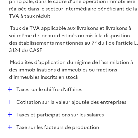
principale, dans le cadre d’une opération immobilière
réalisée dans le secteur intermédiaire bénéficiant de la
TVA à taux réduit
Taux de TVA applicable aux livraisons et livraisons à
soi-même de locaux destinés ou mis à la disposition
des établissements mentionnés au 7° du I de l’article L.
312-1 du CASF
Modalités d’application du régime de l’assimilation à
des immobilisations d’immeubles ou fractions
d’immeubles inscrits en stock
D
Taxes sur le chiffre d’affaires
é
D
Cotisation sur la valeur ajoutée des entreprises
p
é
l
D
Taxes et participations sur les salaires
p
i
é
l
e
D
Taxe sur les facteurs de production
p
i
r
é
l