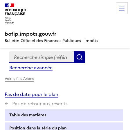
RÉPUBLIQUE
FRANÇAISE
bofip.impots.gouv.fr
Bulletin Officiel des Finances Publiques - Impôts
Recherche simple (références, mots clés, partie du titre
Formulaire
Rechercher
de
Recherche avancée
recherche
Voir le fil d'Ariane
Pas de date pour le plan
Pas de retour aux rescrits
Table des matières
Position dans la série du plan