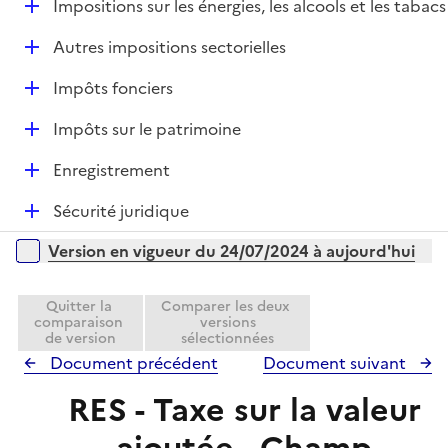
e
D
Impositions sur les énergies, les alcools et les tabacs
p
i
r
é
l
e
D
Autres impositions sectorielles
p
i
r
é
l
e
D
Impôts fonciers
p
i
r
é
l
e
D
Impôts sur le patrimoine
p
i
r
é
l
e
D
Enregistrement
p
i
r
é
l
e
D
Sécurité juridique
p
i
r
é
l
e
Versions sur la période
Version en vigueur du 24/07/2024 à aujourd'hui
p
i
r
l
e
i
Quitter la
Comparer les deux
r
comparaison
versions
e
de version
sélectionnées
r
Document précédent
Document suivant
RES - Taxe sur la valeur