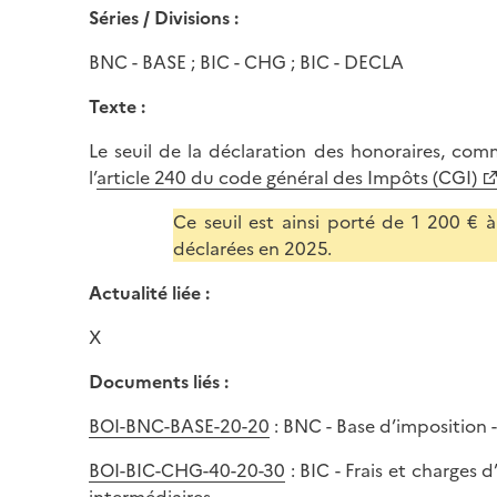
Séries / Divisions :
BNC - BASE ; BIC - CHG ; BIC - DECLA
Texte :
Le seuil de la déclaration des honoraires, comm
l’
article 240 du code général des Impôts (CGI)
Ce seuil est ainsi porté de 1 200 €
déclarées en 2025.
Actualité liée :
X
Documents liés :
BOI-BNC-BASE-20-20
: BNC - Base d’imposition 
BOI-BIC-CHG-40-20-30
: BIC - Frais et charges 