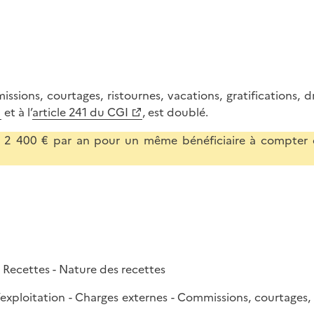
issions, courtages, ristournes, vacations, gratifications, 
et à l’
article 241 du CGI
, est doublé.
 à 2 400 € par an pour un même bénéficiaire à compter
- Recettes - Nature des recettes
d’exploitation - Charges externes - Commissions, courtages