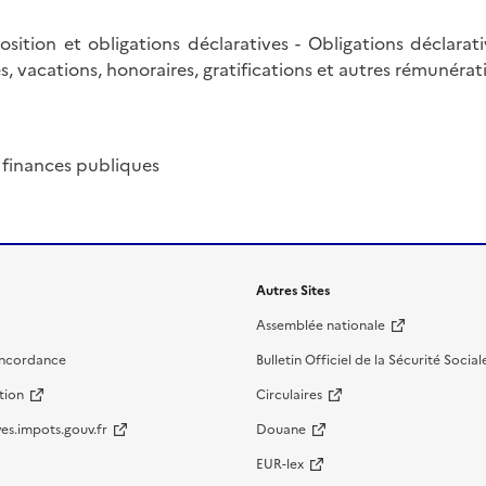
sition et obligations déclaratives - Obligations déclara
, vacations, honoraires, gratifications et autres rémunérat
 finances publiques
Autres Sites
Assemblée nationale
oncordance
Bulletin Officiel de la Sécurité Social
tion
Circulaires
es.impots.gouv.fr
Douane
EUR-lex