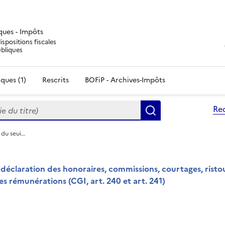
iques - Impôts
ispositions fiscales
ubliques
ques (1)
Rescrits
BOFiP - Archives-Impôts
du titre)
Re
Rechercher
 du seui…
 déclaration des honoraires, commissions, courtages, risto
res rémunérations (CGI, art. 240 et art. 241)