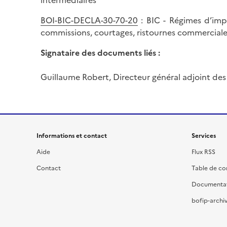
intermédiaires
BOI-BIC-DECLA-30-70-20
: BIC - Régimes d’impo
commissions, courtages, ristournes commerciales
Signataire des documents liés :
Guillaume Robert, Directeur général adjoint des
Informations et contact
Services
Aide
Flux RSS
Contact
Table de c
Documenta
bofip-archiv