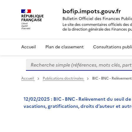
bofip.impots.gouv.fr
RÉPUBLIQUE
Bulletin Officiel des Finances Publ
FRANÇAISE
Le site des commentaires officiels des d
de la direction générale des Finances p
Accueil
Plan de classement
Consultations publi
Recherche simple (références, mots clés, partie 
Formulaire
de
recherche
Accueil
Publications doctrinales
BIC - BNC - Relèvement
12/02/2025 : BIC - BNC - Relèvement du seuil de
vacations, gratifications, droits d’auteur et aut