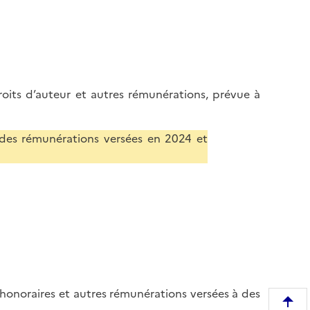
droits d’auteur et autres rémunérations, prévue à
 des rémunérations versées en 2024 et
, honoraires et autres rémunérations versées à des
R