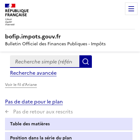
RÉPUBLIQUE
FRANÇAISE
bofip.impots.gouv.fr
Bulletin Officiel des Finances Publiques - Impôts
Recherche simple (références, mots clés, partie du titre
Formulaire
Rechercher
de
Recherche avancée
recherche
Voir le fil d'Ariane
Pas de date pour le plan
Pas de retour aux rescrits
Table des matières
Position dans la série du plan