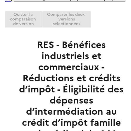
i
r
e
Quitter la
Comparer les deux
r
comparaison
versions
de version
sélectionnées
RES - Bénéfices
industriels et
commerciaux -
Réductions et crédits
d’impôt - Éligibilité des
dépenses
d’intermédiation au
crédit d’impôt famille