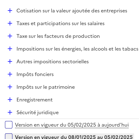
i
r
é
l
e
D
Cotisation sur la valeur ajoutée des entreprises
p
i
r
é
l
e
D
Taxes et participations sur les salaires
p
i
r
é
l
e
D
Taxe sur les facteurs de production
p
i
r
é
l
e
D
Impositions sur les énergies, les alcools et les tabacs
p
i
r
é
l
e
D
Autres impositions sectorielles
p
i
r
é
l
e
D
Impôts fonciers
p
i
r
é
l
e
D
Impôts sur le patrimoine
p
i
r
é
l
e
D
Enregistrement
p
i
r
é
l
e
D
Sécurité juridique
p
i
r
é
l
e
Versions sur la période
Version en vigueur du 05/02/2025 à aujourd'hui
p
i
r
l
e
Version en vigueur du 08/01/2025 au 05/02/2025