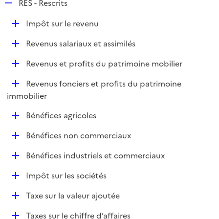
R
RES - Rescrits
e
D
Impôt sur le revenu
p
é
l
D
Revenus salariaux et assimilés
p
i
é
l
e
D
Revenus et profits du patrimoine mobilier
p
i
r
é
l
e
D
Revenus fonciers et profits du patrimoine
p
i
r
é
immobilier
l
e
p
i
r
D
Bénéfices agricoles
l
e
é
i
r
D
Bénéfices non commerciaux
p
e
é
l
r
D
Bénéfices industriels et commerciaux
p
i
é
l
e
D
Impôt sur les sociétés
p
i
r
é
l
e
D
Taxe sur la valeur ajoutée
p
i
r
é
l
e
D
Taxes sur le chiffre d’affaires
p