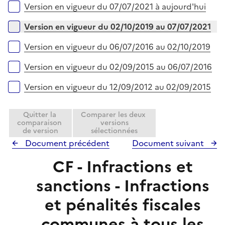
l
r
Versions sur la période
Version en vigueur du 07/07/2021 à aujourd'hui
p
i
l
e
Version en vigueur du 02/10/2019 au 07/07/2021
i
r
e
Version en vigueur du 06/07/2016 au 02/10/2019
r
Version en vigueur du 02/09/2015 au 06/07/2016
Version en vigueur du 12/09/2012 au 02/09/2015
Quitter la
Comparer les deux
comparaison
versions
de version
sélectionnées
Document précédent
Document suivant
CF - Infractions et
sanctions - Infractions
et pénalités fiscales
communes à tous les