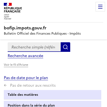
RÉPUBLIQUE
FRANÇAISE
bofip.impots.gouv.fr
Bulletin Officiel des Finances Publiques - Impôts
Recherche simple (références, mots clés, partie du titre
Formulaire
Rechercher
de
Recherche avancée
recherche
Voir le fil d'Ariane
Pas de date pour le plan
Pas de retour aux rescrits
Table des matières
Position dans la série du plan