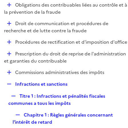
l
D
Obligations des contribuables liées au contrôle et à
p
i
é
la prévention de la fraude
l
e
p
i
r
D
Droit de communication et procédures de
l
e
é
recherche et de lutte contre la fraude
i
r
p
e
D
Procédures de rectification et d'imposition d'office
l
r
é
i
D
Prescription du droit de reprise de l'administration
p
e
é
et garanties du contribuable
l
r
p
i
D
Commissions administratives des impôts
l
e
é
i
r
R
Infractions et sanctions
p
e
e
l
r
R
Titre 1 : Infractions et pénalités fiscales
p
i
e
communes a tous les impôts
l
e
p
i
r
R
Chapitre 1 : Règles générales concernant
l
e
e
l'intérêt de retard
i
r