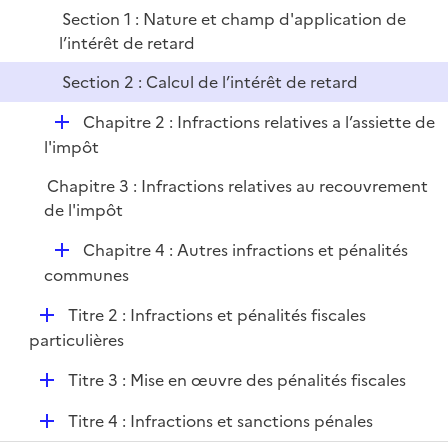
p
e
Section 1 : Nature et champ d'application de
l
r
l’intérêt de retard
i
e
Section 2 : Calcul de l’intérêt de retard
r
D
Chapitre 2 : Infractions relatives a l’assiette de
é
l'impôt
p
Chapitre 3 : Infractions relatives au recouvrement
l
de l'impôt
i
e
D
Chapitre 4 : Autres infractions et pénalités
r
é
communes
p
D
Titre 2 : Infractions et pénalités fiscales
l
é
particulières
i
p
e
D
Titre 3 : Mise en œuvre des pénalités fiscales
l
r
é
i
D
Titre 4 : Infractions et sanctions pénales
p
e
é