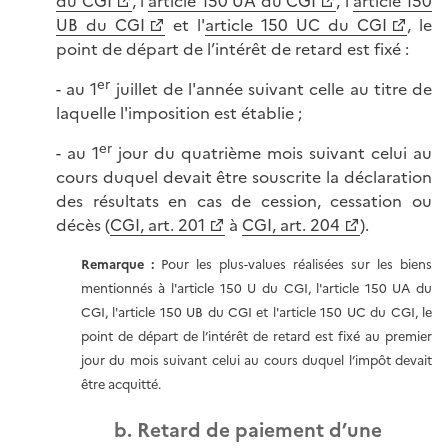
du CGI
, l'
article 150 UA du CGI
, l'
article 150
UB du CGI
et l'
article 150 UC du CGI
, le
point de départ de l’intérêt de retard est fixé :
er
- au 1
juillet de l'année suivant celle au titre de
laquelle l'imposition est établie ;
er
- au 1
jour du quatrième mois suivant celui au
cours duquel devait être souscrite la déclaration
des résultats en cas de cession, cessation ou
décès (
CGI, art. 201
à
CGI, art. 204
).
Remarque :
Pour les plus-values réalisées sur les biens
mentionnés à l'article 150 U du CGI, l'article 150 UA du
CGI, l'article 150 UB du CGI et l'article 150 UC du CGI, le
point de départ de l’intérêt de retard est fixé au premier
jour du mois suivant celui au cours duquel l’impôt devait
être acquitté.
b. Retard de paiement d’une