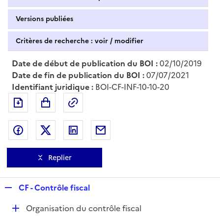
Versions publiées
Critères de recherche : voir / modifier
Date de début de publication du BOI :
02/10/2019
Date de fin de publication du BOI :
07/07/2021
Identifiant juridique :
BOI-CF-INF-10-10-20
Exporter le document au format pdf
Permalien : adresse web de ce doc
Partager sur Facebook
Partager sur Twitter
Partager sur LinkedIn
Partager par messagerie
Replier
R
CF - Contrôle fiscal
e
D
Organisation du contrôle fiscal
p
é