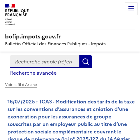
RÉPUBLIQUE
FRANÇAISE
bofip.impots.gouv.fr
Bulletin Officiel des Finances Publiques - Impôts
Recherche simple (références, mots clés, partie du titre
Formulaire
Rechercher
de
Recherche avancée
recherche
Voir le fil d'Ariane
16/07/2025 : TCAS - Modification des tarifs de la taxe
sur les conventions d’assurances et création d’une
exonération pour les assurances de groupe
souscrites par un employeur public au titre d’une
protection sociale complémentaire couvrant le
risque de prévoyance (loi n° 2025-127 du 14 février