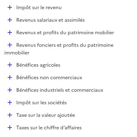
e
D
Impôt sur le revenu
p
é
l
D
Revenus salariaux et assimilés
p
i
é
l
e
D
Revenus et profits du patrimoine mobilier
p
i
r
é
l
e
D
Revenus fonciers et profits du patrimoine
p
i
r
é
immobilier
l
e
p
i
r
D
Bénéfices agricoles
l
e
é
i
r
D
Bénéfices non commerciaux
p
e
é
l
r
D
Bénéfices industriels et commerciaux
p
i
é
l
e
D
Impôt sur les sociétés
p
i
r
é
l
e
D
Taxe sur la valeur ajoutée
p
i
r
é
l
e
D
Taxes sur le chiffre d’affaires
p
i
r
é
l