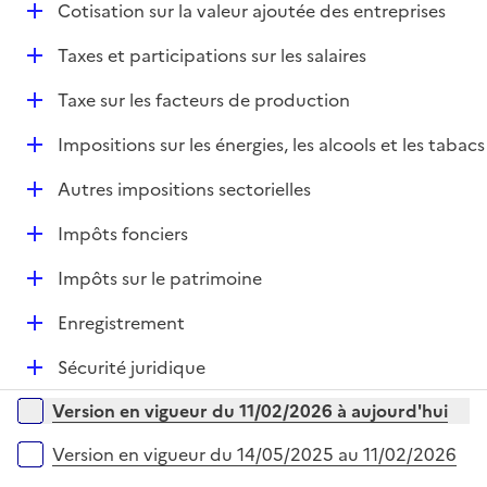
e
D
Cotisation sur la valeur ajoutée des entreprises
p
i
r
é
l
e
D
Taxes et participations sur les salaires
p
i
r
é
l
e
D
Taxe sur les facteurs de production
p
i
r
é
l
e
D
Impositions sur les énergies, les alcools et les tabacs
p
i
r
é
l
e
D
Autres impositions sectorielles
p
i
r
é
l
e
D
Impôts fonciers
p
i
r
é
l
e
D
Impôts sur le patrimoine
p
i
r
é
l
e
D
Enregistrement
p
i
r
é
l
e
D
Sécurité juridique
p
i
r
é
l
e
Versions sur la période
Version en vigueur du 11/02/2026 à aujourd'hui
p
i
r
l
e
Version en vigueur du 14/05/2025 au 11/02/2026
i
r