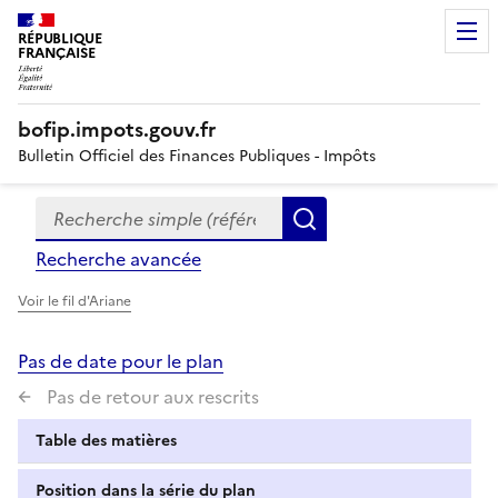
RÉPUBLIQUE
FRANÇAISE
bofip.impots.gouv.fr
Bulletin Officiel des Finances Publiques - Impôts
Recherche simple (références, mots clés, partie du titre
Formulaire
Rechercher
de
Recherche avancée
recherche
Voir le fil d'Ariane
Pas de date pour le plan
Pas de retour aux rescrits
Table des matières
Position dans la série du plan