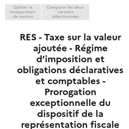
e
Quitter la
Comparer les deux
r
comparaison
versions
de version
sélectionnées
RES - Taxe sur la valeur
ajoutée - Régime
d’imposition et
obligations déclaratives
et comptables -
Prorogation
exceptionnelle du
dispositif de la
représentation fiscale