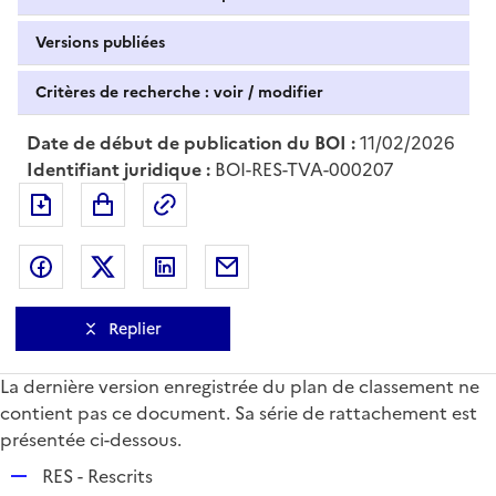
Versions publiées
Critères de recherche : voir / modifier
Date de début de publication du BOI :
11/02/2026
Identifiant juridique :
BOI-RES-TVA-000207
Exporter le document au format pdf
Permalien : adresse web de ce doc
Partager sur Facebook
Partager sur Twitter
Partager sur LinkedIn
Partager par messagerie
Replier
La dernière version enregistrée du plan de classement ne
contient pas ce document. Sa série de rattachement est
présentée ci-dessous.
R
RES - Rescrits