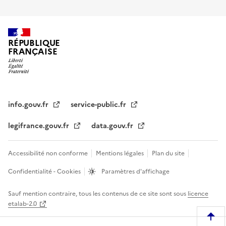
RÉPUBLIQUE
FRANÇAISE
info.gouv.fr
service-public.fr
legifrance.gouv.fr
data.gouv.fr
Accessibilité non conforme
Mentions légales
Plan du site
Confidentialité - Cookies
Paramètres d'affichage
Sauf mention contraire, tous les contenus de ce site sont sous
licence
etalab-2.0
R