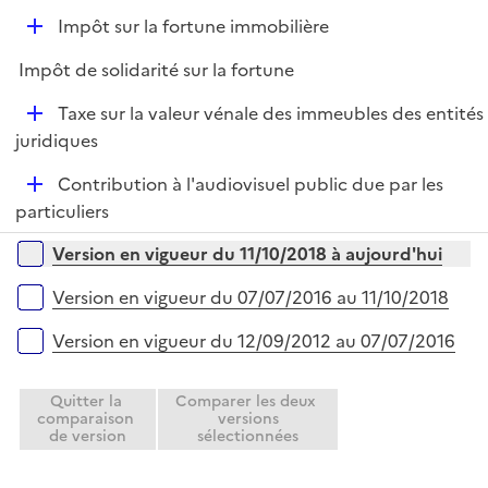
e
D
Impôt sur la fortune immobilière
p
é
l
Impôt de solidarité sur la fortune
p
i
l
e
D
Taxe sur la valeur vénale des immeubles des entités
i
r
é
juridiques
e
p
r
D
Contribution à l'audiovisuel public due par les
l
é
particuliers
i
p
e
Versions sur la période
Version en vigueur du 11/10/2018 à aujourd'hui
l
r
i
Version en vigueur du 07/07/2016 au 11/10/2018
e
r
Version en vigueur du 12/09/2012 au 07/07/2016
Quitter la
Comparer les deux
comparaison
versions
de version
sélectionnées