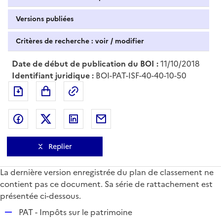
Versions publiées
Critères de recherche : voir / modifier
Date de début de publication du BOI :
11/10/2018
Identifiant juridique :
BOI-PAT-ISF-40-40-10-50
Exporter le document au format pdf
Permalien : adresse web de ce doc
Partager sur Facebook
Partager sur Twitter
Partager sur LinkedIn
Partager par messagerie
Replier
La dernière version enregistrée du plan de classement ne
contient pas ce document. Sa série de rattachement est
présentée ci-dessous.
R
PAT - Impôts sur le patrimoine