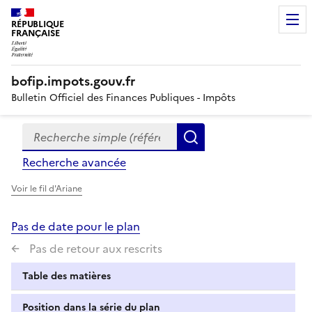
RÉPUBLIQUE
FRANÇAISE
bofip.impots.gouv.fr
Bulletin Officiel des Finances Publiques - Impôts
Recherche simple (références, mots clés, partie du titre
Formulaire
Rechercher
de
Recherche avancée
recherche
Voir le fil d'Ariane
Pas de date pour le plan
Pas de retour aux rescrits
Table des matières
Position dans la série du plan