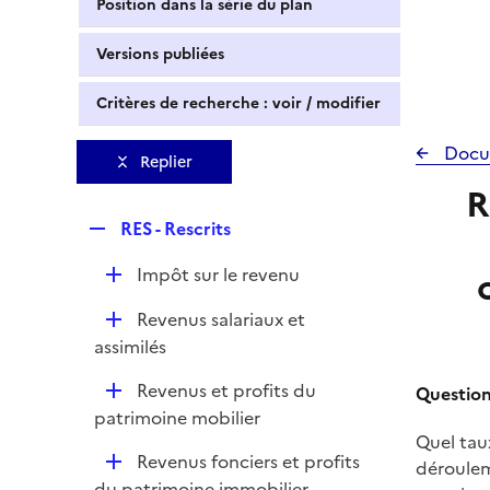
Position dans la série du plan
Versions publiées
Critères de recherche : voir / modifier
Docu
Replier
R
R
RES - Rescrits
e
D
Impôt sur le revenu
p
é
l
D
Revenus salariaux et
p
i
é
assimilés
l
e
p
i
r
D
Revenus et profits du
Question
l
e
é
patrimoine mobilier
i
r
p
Quel tau
e
D
Revenus fonciers et profits
l
déroulem
r
é
du patrimoine immobilier