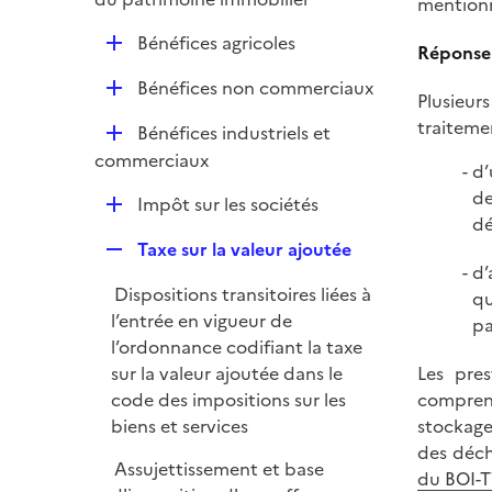
i
mentionn
p
e
D
Bénéfices agricoles
l
Réponse 
r
é
i
D
Bénéfices non commerciaux
p
Plusieur
e
é
l
traiteme
r
D
Bénéfices industriels et
p
i
é
commerciaux
l
d’
e
p
i
de
r
D
Impôt sur les sociétés
l
e
dé
é
i
r
R
Taxe sur la valeur ajoutée
p
e
d’
e
l
r
Dispositions transitoires liées à
qu
p
i
l’entrée en vigueur de
pa
l
e
l’ordonnance codifiant la taxe
i
r
sur la valeur ajoutée dans le
Les pre
e
code des impositions sur les
comprenn
r
biens et services
stockage
des déch
Assujettissement et base
du BOI-T