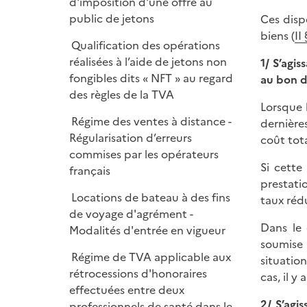
d'imposition d'une offre au
public de jetons
Ces disp
biens (
II
Qualification des opérations
réalisées à l’aide de jetons non
1/ S’agi
fongibles dits « NFT » au regard
au bon d
des règles de la TVA
Lorsque 
Régime des ventes à distance -
dernières
Régularisation d’erreurs
coût tota
commises par les opérateurs
Si cette
français
prestati
Locations de bateau à des fins
taux réd
de voyage d'agrément -
Dans le 
Modalités d'entrée en vigueur
soumise 
Régime de TVA applicable aux
situatio
rétrocessions d'honoraires
cas, il y
effectuées entre deux
2/ S’agi
professionnels de santé dans le