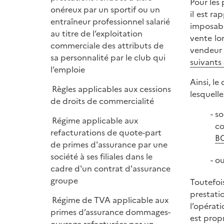
Pour les
onéreux par un sportif ou un
il est r
entraîneur professionnel salarié
imposabl
au titre de l’exploitation
vente lo
commerciale des attributs de
vendeur 
sa personnalité par le club qui
suivants
l’emploie
Ainsi, l
Règles applicables aux cessions
lesquell
de droits de commercialité
so
Régime applicable aux
co
refacturations de quote-part
BO
de primes d'assurance par une
société à ses filiales dans le
ou
cadre d'un contrat d'assurance
groupe
Toutefoi
prestati
Régime de TVA applicable aux
l’opérat
primes d’assurance dommages-
est propr