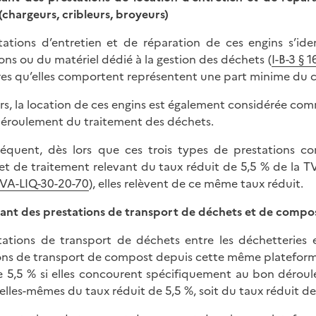
(chargeurs, cribleurs, broyeurs)
tations d’entretien et de réparation de ces engins s’id
ions ou du matériel dédié à la gestion des déchets (
I-B-3 § 
res qu’elles comportent représentent une part minime du co
eurs, la location de ces engins est également considérée co
éroulement du traitement des déchets.
équent, dès lors que ces trois types de prestations 
et de traitement relevant du taux réduit de 5,5 % de la TVA
VA-LIQ-30-20-70
), elles relèvent de ce même taux réduit.
ssant des prestations de transport de déchets et de compo
tations de transport de déchets entre les déchetteries 
ons de transport de compost depuis cette même plateforme 
e 5,5 % si elles concourent spécifiquement au bon déroul
elles-mêmes du taux réduit de 5,5 %, soit du taux réduit de