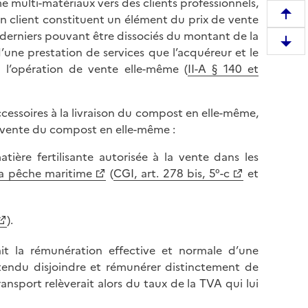
 multi-matériaux vers des clients professionnels,
son client constituent un élément du prix de vente
R
s derniers pouvant être dissociés du montant de la
e
D
’une prestation de services que l’acquéreur et le
m
e
 l’opération de vente elle-même (
II-A § 140 et
o
s
n
c
t
ccessoires à la livraison du compost en elle-même,
e
e
 vente du compost en elle-même :
n
r
d
e
tière fertilisante autorisée à la vente dans les
r
n
 la pêche maritime
(
CGI, art. 278 bis, 5°-c
et
e
h
e
a
n
u
).
b
t
a
ait la rémunération effective et normale d’une
d
s
ntendu disjoindre et rémunérer distinctement de
e
d
nsport relèverait alors du taux de la TVA qui lui
l
e
a