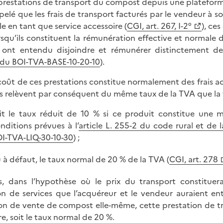
 prestations de transport du compost depuis une plateforme
appelé que les frais de transport facturés par le vendeur à 
e en tant que service accessoire (
CGI, art. 267, I-2°
), ce
rsqu’ils constituent la rémunération effective et normale d
ont entendu disjoindre et rémunérer distinctement de
 du BOI-TVA-BASE-10-20-10
).
e coût de ces prestations constitue normalement des frais a
es relèvent par conséquent du même taux de la TVA que la
it le taux réduit de 10 % si ce produit constitue une ma
nditions prévues à l’
article L. 255-2 du code rural et de
I-TVA-LIQ-30-10-30
) ;
 à défaut, le taux normal de 20 % de la TVA (
CGI, art. 278
s, dans l’hypothèse où le prix du transport constituer
on de services que l’acquéreur et le vendeur auraient e
ion de vente de compost elle-même, cette prestation de tra
e, soit le taux normal de 20 %.