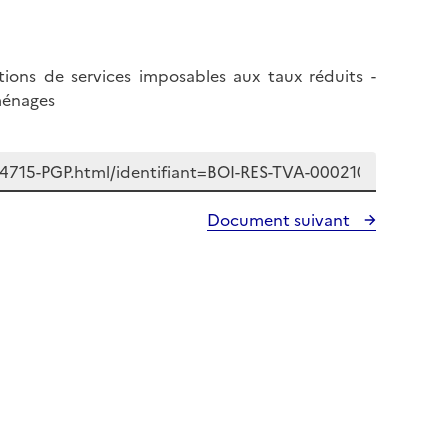
l
p
a
a
p
g
tions de services imposables aux taux réduits -
a
e
 ménages
g
e
Document suivant