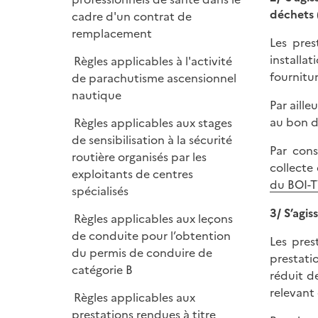
déchets 
cadre d'un contrat de
remplacement
Les pres
installat
Règles applicables à l'activité
fournitu
de parachutisme ascensionnel
nautique
Par aill
au bon d
Règles applicables aux stages
de sensibilisation à la sécurité
Par cons
routière organisés par les
collecte 
exploitants de centres
du BOI-T
spécialisés
3/ S’agi
Règles applicables aux leçons
de conduite pour l’obtention
Les pres
du permis de conduire de
prestati
catégorie B
réduit d
relevant 
Règles applicables aux
prestations rendues à titre