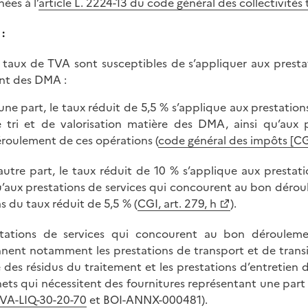
ées à l’
article L. 2224-13 du code général des collectivités t
:
s taux de TVA sont susceptibles de s’appliquer aux presta
nt des DMA :
une part, le taux réduit de 5,5 % s’applique aux prestation
 tri et de valorisation matière des DMA, ainsi qu’aux
roulement de ces opérations (
code général des impôts [CGI
autre part, le taux réduit de 10 % s’applique aux prestat
’aux prestations de services qui concourent au bon déroul
s du taux réduit de 5,5 % (
CGI, art. 279, h
).
stations de services qui concourent au bon déroulem
ent notamment les prestations de transport et de transit
 des résidus du traitement et les prestations d’entretien d
ets qui nécessitent des fournitures représentant une part
VA-LIQ-30-20-70
et BOI-ANNX-000481).