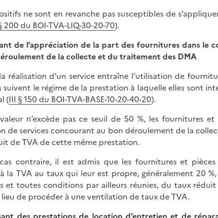
ositifs ne sont en revanche pas susceptibles de s’appliquer
 § 200 du BOI-TVA-LIQ-30-20-70
).
ssant de l’appréciation de la part des fournitures dans le 
éroulement de la collecte et du traitement des DMA
la réalisation d’un service entraîne l’utilisation de fourni
 suivent le régime de la prestation à laquelle elles sont in
l (
III § 150 du BOI-TVA-BASE-10-20-40-20
).
 valeur n’excède pas ce seuil de 50 %, les fournitures e
on de services concourant au bon déroulement de la colle
uit de TVA de cette même prestation.
cas contraire, il est admis que les fournitures et pièces
à la TVA au taux qui leur est propre, généralement 20 %, e
ns et toutes conditions par ailleurs réunies, du taux rédu
 a lieu de procéder à une ventilation de taux de TVA.
ssant des prestations de location d’entretien et de répar