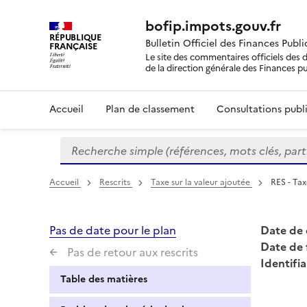
bofip.impots.gouv.fr
RÉPUBLIQUE
Bulletin Officiel des Finances Publ
FRANÇAISE
Le site des commentaires officiels des d
de la direction générale des Finances p
Accueil
Plan de classement
Consultations publi
Recherche simple (références, mots clés, partie 
Formulaire
de
recherche
Accueil
Rescrits
Taxe sur la valeur ajoutée
RES - Tax
Pas de date pour le plan
Date de 
Date de 
Pas de retour aux rescrits
Identifia
Table des matières