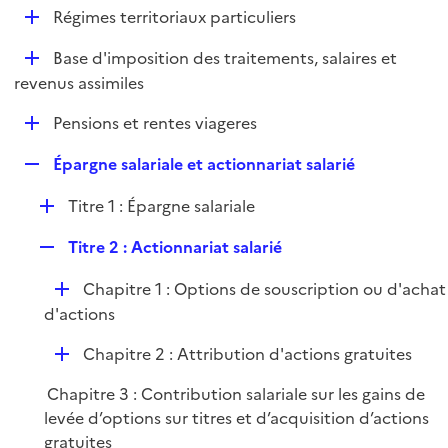
l
D
Régimes territoriaux particuliers
p
i
é
l
e
D
Base d'imposition des traitements, salaires et
p
i
r
é
revenus assimiles
l
e
p
i
r
D
Pensions et rentes viageres
l
e
é
i
r
R
Épargne salariale et actionnariat salarié
p
e
e
l
r
D
Titre 1 : Épargne salariale
p
i
é
l
e
R
Titre 2 : Actionnariat salarié
p
i
r
e
l
e
D
Chapitre 1 : Options de souscription ou d'achat
p
i
r
é
d'actions
l
e
p
i
r
D
Chapitre 2 : Attribution d'actions gratuites
l
e
é
i
r
Chapitre 3 : Contribution salariale sur les gains de
p
e
levée d’options sur titres et d’acquisition d’actions
l
r
gratuites