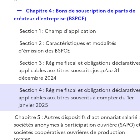
i
e
R
Chapitre 4 : Bons de souscription de parts de
r
e
créateur d'entreprise (BSPCE)
p
Section 1 : Champ d'application
l
i
Section 2 : Caractéristiques et modalités
e
d'émission des BSPCE
r
Section 3 : Régime fiscal et obligations déclarative
applicables aux titres souscrits jusqu’au 31
décembre 2024
Section 4 : Régime fiscal et obligations déclarative
applicables aux titres souscrits à compter du 1er
janvier 2025
Chapitre 5 : Autres dispositifs d'actionnariat salarié :
sociétés anonymes à participation ouvrière (SAPO) e
sociétés coopératives ouvrières de production
(SCOP)