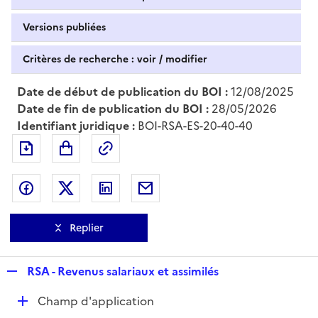
Versions publiées
Critères de recherche : voir / modifier
Date de début de publication du BOI :
12/08/2025
Date de fin de publication du BOI :
28/05/2026
Identifiant juridique :
BOI-RSA-ES-20-40-40
Exporter le document au format pdf
Permalien : adresse web de ce doc
Partager sur Facebook
Partager sur Twitter
Partager sur LinkedIn
Partager par messagerie
Replier
R
RSA - Revenus salariaux et assimilés
e
D
Champ d'application
p
é