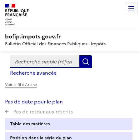
RÉPUBLIQUE
FRANÇAISE
bofip.impots.gouv.fr
Bulletin Officiel des Finances Publiques - Impôts
Recherche simple (références, mots clés, partie du titre
Formulaire
Rechercher
de
Recherche avancée
recherche
Voir le fil d'Ariane
Pas de date pour le plan
Pas de retour aux rescrits
Table des matières
Position dans la série du plan