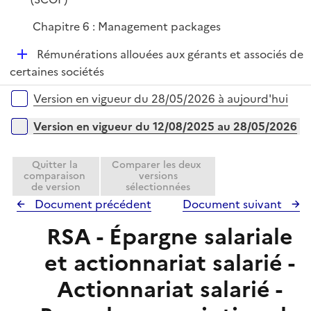
Chapitre 6 : Management packages
D
Rémunérations allouées aux gérants et associés de
é
certaines sociétés
p
Versions sur la période
Version en vigueur du 28/05/2026 à aujourd'hui
l
i
Version en vigueur du 12/08/2025 au 28/05/2026
e
r
Quitter la
Comparer les deux
comparaison
versions
de version
sélectionnées
Document précédent
Document suivant
RSA - Épargne salariale
et actionnariat salarié -
Actionnariat salarié -