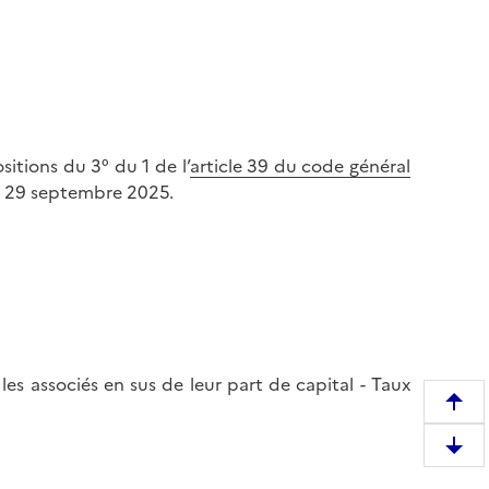
itions du 3° du 1 de l’
article 39 du code général
au 29 septembre 2025.
 les associés en sus de leur part de capital - Taux
R
e
D
m
e