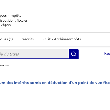
iques - Impôts
ispositions fiscales
ubliques
ques (1)
Rescrits
BOFiP - Archives-Impôts
du titre)
Re
Rechercher
taux ma…
um des intérêts admis en déduction d’un point de vue fisc