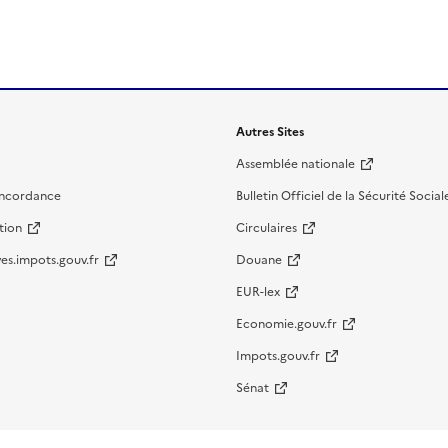
Autres Sites
Assemblée nationale
oncordance
Bulletin Officiel de la Sécurité Social
tion
Circulaires
es.impots.gouv.fr
Douane
EUR-lex
Economie.gouv.fr
Impots.gouv.fr
Sénat