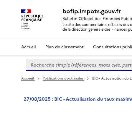
bofip.impots.gouv.fr
RÉPUBLIQUE
Bulletin Officiel des Finances Publ
FRANÇAISE
Le site des commentaires officiels des d
de la direction générale des Finances p
Accueil
Plan de classement
Consultations publi
Recherche simple (références, mots clés, partie 
Formulaire
de
recherche
Accueil
Publications doctrinales
BIC - Actualisation du 
27/08/2025 : BIC - Actualisation du taux maxim