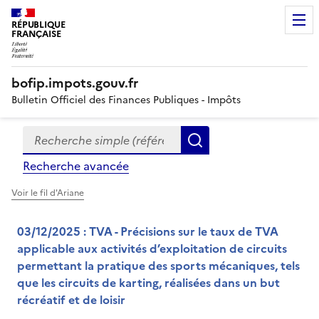
RÉPUBLIQUE
FRANÇAISE
bofip.impots.gouv.fr
Bulletin Officiel des Finances Publiques - Impôts
Recherche simple (références, mots clés, partie du titre
Formulaire
Rechercher
de
Recherche avancée
recherche
Voir le fil d'Ariane
03/12/2025 : TVA - Précisions sur le taux de TVA
applicable aux activités d’exploitation de circuits
permettant la pratique des sports mécaniques, tels
que les circuits de karting, réalisées dans un but
récréatif et de loisir