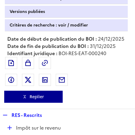
Versions publiées
Critères de recherche : voir / modifier
Date de début de publication du BOI :
24/12/2025
Date de fin de publication du BOI :
31/12/2025
Identifiant juridique :
BOI-RES-EAT-000240
Exporter le document au format pdf
Permalien : adresse web de ce doc
Partager sur Facebook
Partager sur Twitter
Partager sur LinkedIn
Partager par messagerie
Replier
R
RES - Rescrits
e
D
Impôt sur le revenu
p
é