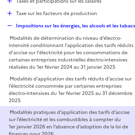
D
Taxes et participations sur les salaires
p
i
r
é
l
e
D
Taxe sur les facteurs de production
p
i
r
é
l
e
R
Impositions sur les énergies, les alcools et les tabac
p
i
r
e
l
e
Modalités de détermination du niveau d’électro-
p
i
r
intensité conditionnant l'application des tarifs réduits
l
e
d'accise sur l'électricité pour les consommations de
i
r
certaines entreprises industrielles électro-intensives
e
réalisées du 1er février 2024 au 31 janvier 2025
r
Modalités d’application des tarifs réduits d’accise sur
l’électricité consommée par certaines entreprises
électro-intensives du 1er février 2025 au 31 décembre
2025
Modalités pratiques d’application des tarifs d’accise
sur l’électricité et les combustibles à compter du
1er janvier 2026 en l’absence d’adoption de la loi de
finances pour 2026