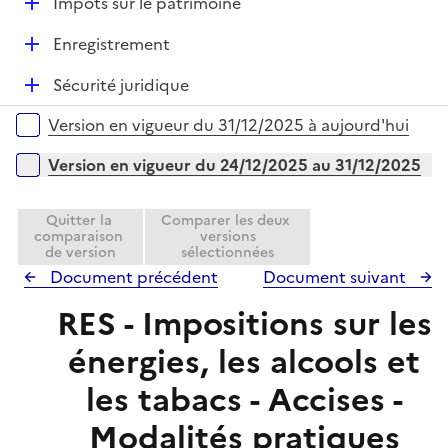
D
Impôts sur le patrimoine
p
i
é
l
e
D
Enregistrement
p
i
r
é
l
e
D
Sécurité juridique
p
i
r
é
l
e
Versions sur la période
Version en vigueur du 31/12/2025 à aujourd'hui
p
i
r
l
e
Version en vigueur du 24/12/2025 au 31/12/2025
i
r
e
Quitter la
Comparer les deux
r
comparaison
versions
de version
sélectionnées
Document précédent
Document suivant
RES - Impositions sur les
énergies, les alcools et
les tabacs - Accises -
Modalités pratiques