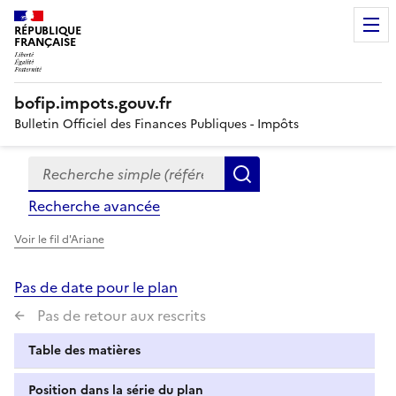
RÉPUBLIQUE
FRANÇAISE
bofip.impots.gouv.fr
Bulletin Officiel des Finances Publiques - Impôts
Recherche simple (références, mots clés, partie du titre
Formulaire
Rechercher
de
Recherche avancée
recherche
Voir le fil d'Ariane
Pas de date pour le plan
Pas de retour aux rescrits
Table des matières
Position dans la série du plan