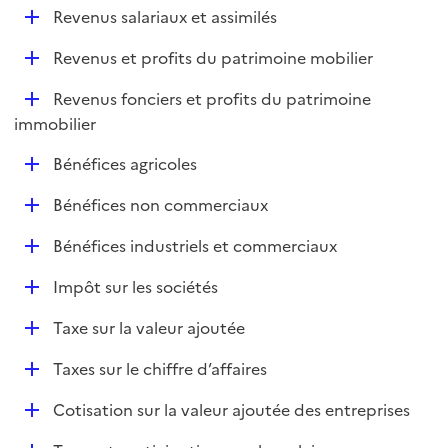
l
D
Revenus salariaux et assimilés
p
i
é
l
e
D
Revenus et profits du patrimoine mobilier
p
i
r
é
l
e
D
Revenus fonciers et profits du patrimoine
p
i
r
é
immobilier
l
e
p
i
r
D
Bénéfices agricoles
l
e
é
i
r
D
Bénéfices non commerciaux
p
e
é
l
r
D
Bénéfices industriels et commerciaux
p
i
é
l
e
D
Impôt sur les sociétés
p
i
r
é
l
e
D
Taxe sur la valeur ajoutée
p
i
r
é
l
e
D
Taxes sur le chiffre d’affaires
p
i
r
é
l
e
D
Cotisation sur la valeur ajoutée des entreprises
p
i
r
é
l
e