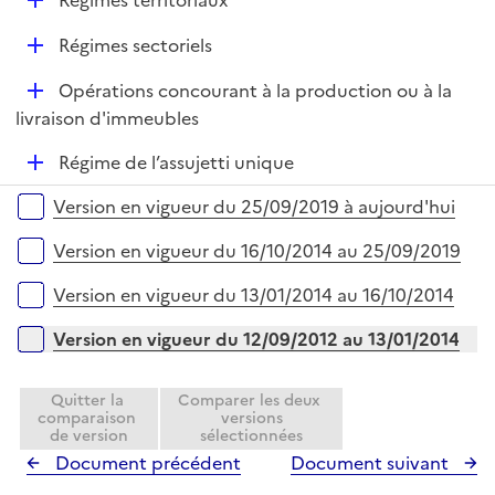
Régimes territoriaux
e
é
r
D
Régimes sectoriels
p
é
l
D
Opérations concourant à la production ou à la
p
i
é
livraison d'immeubles
l
e
p
i
r
D
Régime de l’assujetti unique
l
e
é
i
r
Versions sur la période
Version en vigueur du 25/09/2019 à aujourd'hui
p
e
l
r
Version en vigueur du 16/10/2014 au 25/09/2019
i
e
Version en vigueur du 13/01/2014 au 16/10/2014
r
Version en vigueur du 12/09/2012 au 13/01/2014
Quitter la
Comparer les deux
comparaison
versions
de version
sélectionnées
Document précédent
Document suivant