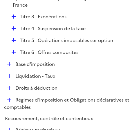
e
France
r
D
Titre 3 : Exonérations
é
D
Titre 4 : Suspension de la taxe
p
é
l
D
Titre 5 : Opérations imposables sur option
p
i
é
l
e
D
Titre 6 : Offres composites
p
i
r
é
l
e
D
Base d'imposition
p
i
r
é
l
e
D
Liquidation - Taux
p
i
r
é
l
e
D
Droits à déduction
p
i
r
é
l
e
D
Régimes d'imposition et Obligations déclaratives et
p
i
r
é
comptables
l
e
p
i
r
Recouvrement, contrôle et contentieux
l
e
i
r
D