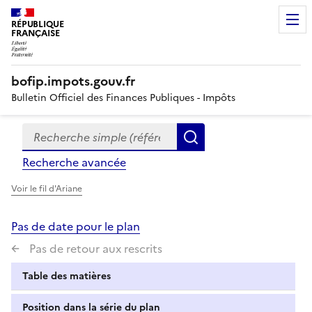
RÉPUBLIQUE
FRANÇAISE
bofip.impots.gouv.fr
Bulletin Officiel des Finances Publiques - Impôts
Recherche simple (références, mots clés, partie du titre
Formulaire
Rechercher
de
Recherche avancée
recherche
Voir le fil d'Ariane
Pas de date pour le plan
Pas de retour aux rescrits
Table des matières
Position dans la série du plan