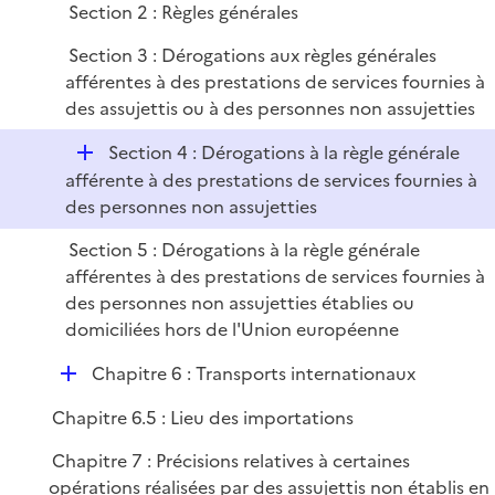
l
Section 2 : Règles générales
i
Section 3 : Dérogations aux règles générales
e
afférentes à des prestations de services fournies à
r
des assujettis ou à des personnes non assujetties
D
Section 4 : Dérogations à la règle générale
é
afférente à des prestations de services fournies à
p
des personnes non assujetties
l
Section 5 : Dérogations à la règle générale
i
afférentes à des prestations de services fournies à
e
des personnes non assujetties établies ou
r
domiciliées hors de l'Union européenne
D
Chapitre 6 : Transports internationaux
é
Chapitre 6.5 : Lieu des importations
p
l
Chapitre 7 : Précisions relatives à certaines
i
opérations réalisées par des assujettis non établis en