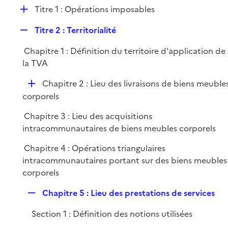
l
D
Titre 1 : Opérations imposables
p
i
é
l
e
R
Titre 2 : Territorialité
p
i
r
e
l
e
Chapitre 1 : Définition du territoire d'application de
p
i
r
la TVA
l
e
i
r
D
Chapitre 2 : Lieu des livraisons de biens meuble
e
é
corporels
r
p
Chapitre 3 : Lieu des acquisitions
l
intracommunautaires de biens meubles corporels
i
e
Chapitre 4 : Opérations triangulaires
r
intracommunautaires portant sur des biens meubles
corporels
R
Chapitre 5 : Lieu des prestations de services
e
Section 1 : Définition des notions utilisées
p