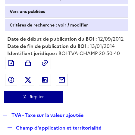
Versions publiées
Critères de recherche : voir / modifier
Date de début de publication du BOI :
12/09/2012
Date de fin de publication du BOI :
13/01/2014
Identifiant juridique :
BOI-TVA-CHAMP-20-50-40
Exporter le document au format pdf
Permalien : adresse web de ce doc
Partager sur Facebook
Partager sur Twitter
Partager sur LinkedIn
Partager par messagerie
Replier
R
TVA - Taxe sur la valeur ajoutée
e
R
Champ d'application et territorialité
p
e