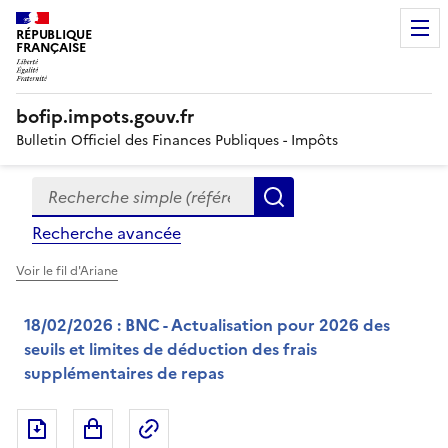
RÉPUBLIQUE
FRANÇAISE
bofip.impots.gouv.fr
Bulletin Officiel des Finances Publiques - Impôts
Recherche simple (références, mots clés, partie du titre
Formulaire
Rechercher
de
Recherche avancée
recherche
Voir le fil d'Ariane
18/02/2026 : BNC - Actualisation pour 2026 des
seuils et limites de déduction des frais
supplémentaires de repas
Exporter le document au format pdf
Permalien : adresse web de ce doc