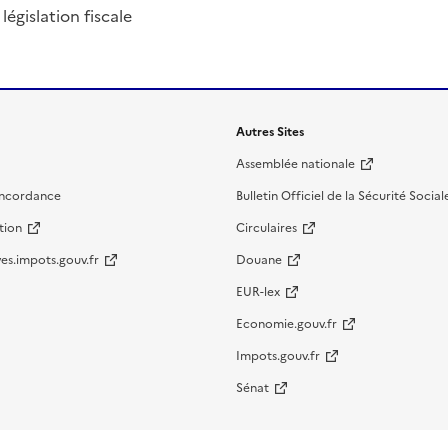
législation fiscale
Autres Sites
Assemblée nationale
oncordance
Bulletin Officiel de la Sécurité Social
tion
Circulaires
es.impots.gouv.fr
Douane
EUR-lex
Economie.gouv.fr
Impots.gouv.fr
Sénat