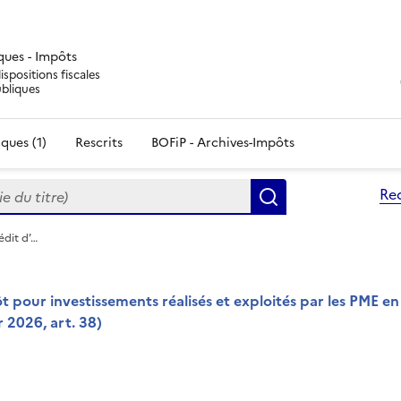
iques - Impôts
ispositions fiscales
ubliques
ques (1)
Rescrits
BOFiP - Archives-Impôts
du titre)
Re
Rechercher
édit d’…
 pour investissements réalisés et exploités par les PME en 
 2026, art. 38)