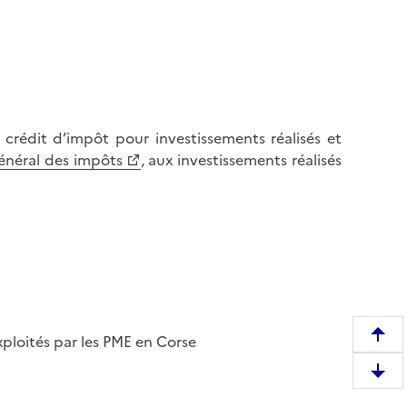
 crédit d’impôt pour investissements réalisés et
énéral des impôts
, aux investissements réalisés
xploités par les PME en Corse
R
e
D
m
e