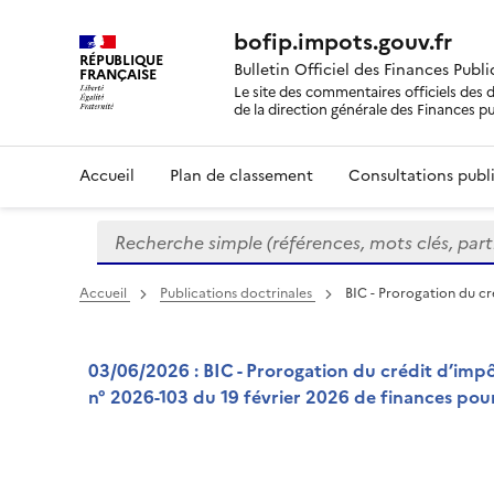
bofip.impots.gouv.fr
RÉPUBLIQUE
Bulletin Officiel des Finances Publ
FRANÇAISE
Le site des commentaires officiels des d
de la direction générale des Finances p
Accueil
Plan de classement
Consultations publi
Recherche simple (références, mots clés, partie 
Formulaire
de
recherche
Accueil
Publications doctrinales
BIC - Prorogation du cr
03/06/2026 : BIC - Prorogation du crédit d’impôt
n° 2026-103 du 19 février 2026 de finances pour